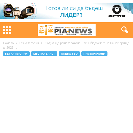
Начало
Без категория
Съдът ще решава законен ли е бюджетът на Панагюрище
за 2025 г.
БЕЗ КАТЕГОРИЯ
МЕСТНА ВЛАСТ
ОБЩЕСТВО
ПРЕПОРЪЧАНИ