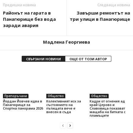
Предишна новина
Следваща новина
Районът на гарата в
Завърши ремонтът на
Панагюрище без вода
три улици в Панагюрище
заради авария
Мадлена Георгиева
СВЪРЗАНИ НОВИНИ
ОЩЕ ОТ ТОЗИ АВТОР
Препоръчани
Общество
Общество
Йордан Йовчев идва в
Колективният иск за
Кадри от огнения ад
Панагюрище за
състоянието на
край Церово и
Спортна панорама 2026
пътищата вече е
Славовица показват
внесен в съда
мащаба на битката с
пламъците