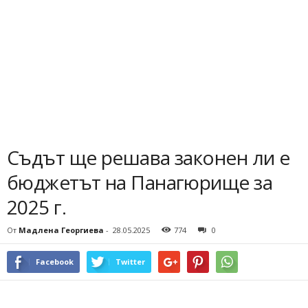
Съдът ще решава законен ли е
бюджетът на Панагюрище за
2025 г.
От
Мадлена Георгиева
-
28.05.2025
774
0
Facebook
Twitter