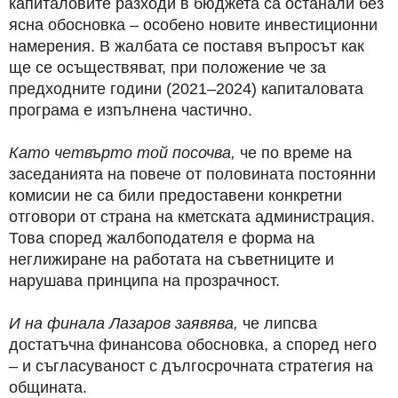
капиталовите разходи в бюджета са останали без
ясна обосновка – особено новите инвестиционни
намерения. В жалбата се поставя въпросът как
ще се осъществяват, при положение че за
предходните години (2021–2024) капиталовата
програма е изпълнена частично.
Като четвърто той посочва,
че по време на
заседанията на повече от половината постоянни
комисии не са били предоставени конкретни
отговори от страна на кметската администрация.
Това според жалбоподателя е форма на
неглижиране на работата на съветниците и
нарушава принципа на прозрачност.
И на финала Лазаров заявява,
че липсва
достатъчна финансова обосновка, а според него
– и съгласуваност с дългосрочната стратегия на
общината.