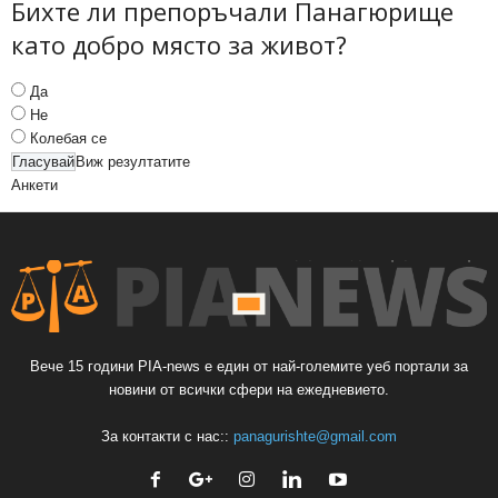
Бихте ли препоръчали Панагюрище
като добро място за живот?
Да
Не
Колебая се
Виж резултатите
Анкети
Вече 15 години PIA-news е един от най-големите уеб портали за
новини от всички сфери на ежедневието.
За контакти с нас::
panagurishte@gmail.com