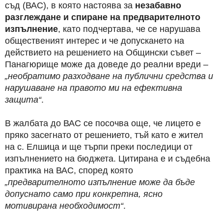
съд (ВАС), в която настоява за
незабавно
разглеждане и спиране на предварителното
изпълнение
, като подчертава, че се нарушава
общественият интерес и че допускането на
действието на решението на Общински съвет –
Панагюрище може да доведе до реални вреди –
„необратимо разходване на публични средства и
нарушаване на правото ми на ефективна
защита“
.
В жалбата до ВАС се посочва още, че лицето е
пряко засегнато от решението, тъй като е жител
на с. Елшица и ще търпи преки последици от
изпълнението на бюджета. Цитирана е и съдебна
практика на ВАС, според която
„предварителното изпълнение може да бъде
допуснато само при конкретна, ясно
мотивирана необходимост“
.