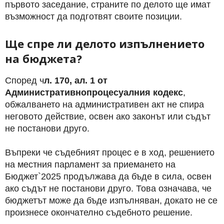
първото заседание, страните по делото ще имат
възможност да подготвят своите позиции.
Ще спре ли делото изпълнението
на бюджета?
Според ч
л. 170, ал. 1 от
Административнопроцесуалния кодекс
,
обжалването на административен акт не спира
неговото действие, освен ако законът или съдът
не постанови друго.
Въпреки че съдебният процес е в ход, решението
на местния парламент за приемането на
Бюджет`2025 продължава да бъде в сила, освен
ако съдът не постанови друго.
Това означава, че
бюджетът може да бъде изпълняван, докато не се
произнесе окончателно съдебното решение.