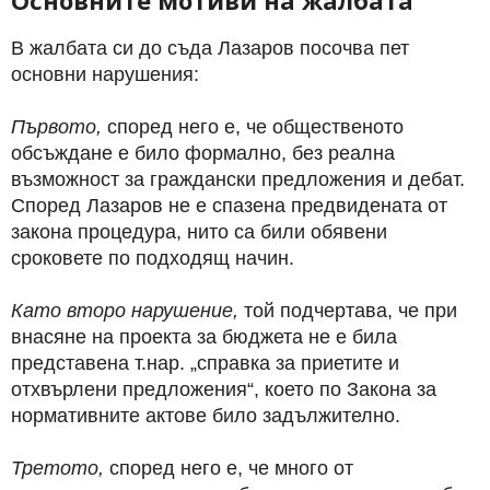
Основните мотиви на жалбата
В жалбата си до съда Лазаров посочва пет
основни нарушения:
Първото,
според него е, че общественото
обсъждане е било формално, без реална
възможност за граждански предложения и дебат.
Според Лазаров не е спазена предвидената от
закона процедура, нито са били обявени
сроковете по подходящ начин.
Като второ нарушение,
той подчертава, че при
внасяне на проекта за бюджета не е била
представена т.нар. „справка за приетите и
отхвърлени предложения“, което по Закона за
нормативните актове било задължително.
Третото,
според него е, че много от