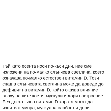
Тъй като есента носи по-къси дни, ние сме
изложени на по-малко слънчева светлина, което
означава по-малко естествен витамин D. Този
спад в слънчевата светлина може да доведе до
дефицит на витамин D, който оказва влияние
върху нашите кости, мускули и дори настроение.
Без достатъчно витамин D хората могат да
изпитват умора, мускулна слабост и дори