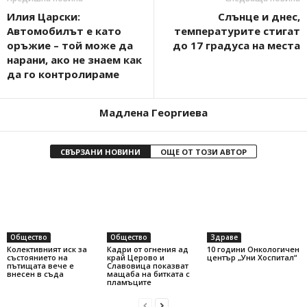
Илия Царски:
Слънце и днес,
Автомобилът е като
температурите стигат
оръжие – той може да
до 17 градуса на места
нарани, ако не знаем как
да го контролираме
Мадлена Георгиева
СВЪРЗАНИ НОВИНИ
ОЩЕ ОТ ТОЗИ АВТОР
Общество
Общество
Здраве
Колективният иск за
Кадри от огнения ад
10 години Онкологичен
състоянието на
край Церово и
център „Уни Хоспитал“
пътищата вече е
Славовица показват
внесен в съда
мащаба на битката с
пламъците