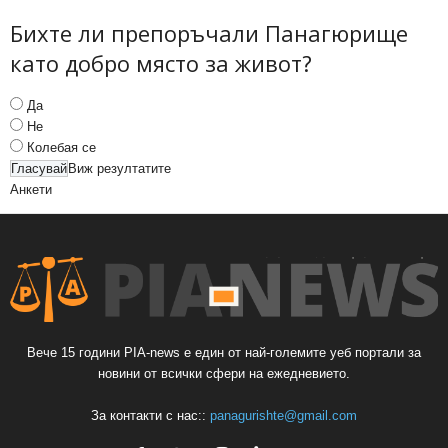
Бихте ли препоръчали Панагюрище
като добро място за живот?
Да
Не
Колебая се
Виж резултатите
Анкети
Вече 15 години PIA-news е един от най-големите уеб портали за
новини от всички сфери на ежедневието.
За контакти с нас::
panagurishte@gmail.com