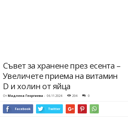
Съвет за хранене през есента –
Увеличете приема на витамин
D и холин от яйца
От
Мадлена Георгиева
-
06.11.2024
204
0
Facebook
Twitter