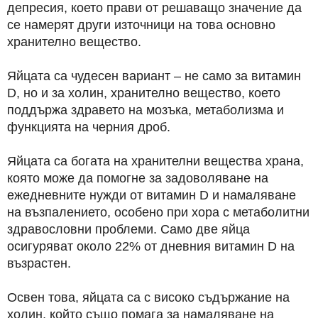
депресия, което прави от решаващо значение да
се намерят други източници на това основно
хранително вещество.
Яйцата са чудесен вариант – не само за витамин
D, но и за холин, хранително вещество, което
поддържа здравето на мозъка, метаболизма и
функцията на черния дроб.
Яйцата са богата на хранителни вещества храна,
която може да помогне за задоволяване на
ежедневните нужди от витамин D и намаляване
на възпалението, особено при хора с метаболитни
здравословни проблеми. Само две яйца
осигуряват около 22% от дневния витамин D на
възрастен.
Освен това, яйцата са с високо съдържание на
холин, който също помага за намаляване на