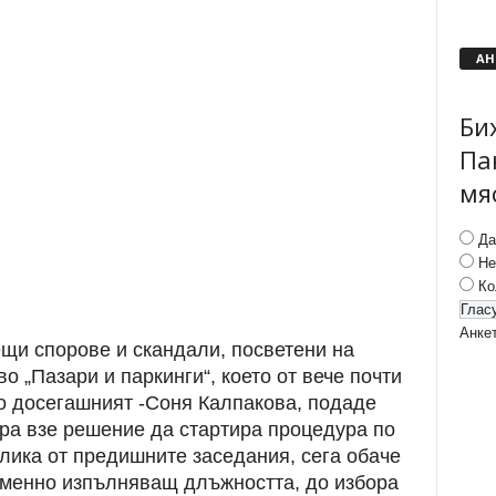
АН
Би
Па
мя
Да
Не
Ко
Анке
ещи спорове и скандали, посветени на
 „Пазари и паркинги“, което от вече почти
то досегашният -Соня Калпакова, подаде
ра взе решение да стартира процедура по
злика от предишните заседания, сега обаче
еменно изпълняващ длъжността, до избора