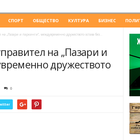
СПОРТ
ОБЩЕСТВО
КУЛТУРА
БИЗНЕС
ПОЛИ
 на „Пазари и паркинги“, междувременно дружеството остава без...
правител на „Пазари и
увременно дружеството
0
witter