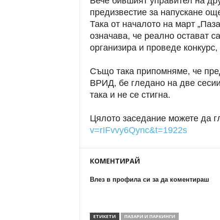
Вече бившият управител на др
предизвестие за напускане ощ
Така от началото на март „Паза
означава, че реално остават с
организира и проведе конкурс,
Също така припомняме, че пре
ВРИД, бе гледано на две сеси
така и не се стигна.
Цялото заседание можете да г
v=rIFvvy6Qync&t=1922s
КОМЕНТИРАЙ
Влез в профила си за да коментираш
ЕТИКЕТИ
ПАЗАРИ И ПАРКИНГИ