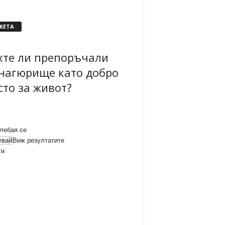
КЕТА
хте ли препоръчали
нагюрище като добро
сто за живот?
лебая се
Виж резултатите
ти