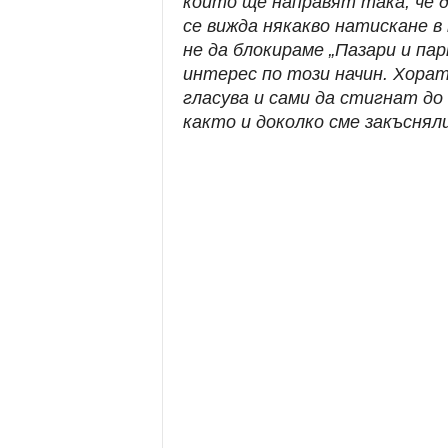
които ще направят така, че да
се вижда някакво натискане в 
не да блокираме „Пазари и па
интерес по този начин. Хорат
гласува и сами да стигнат до 
както и доколко сме закъсняли