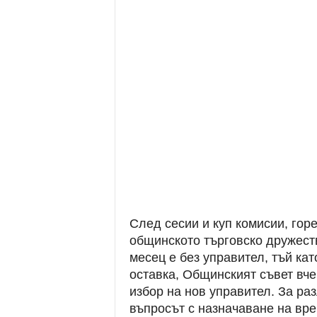
След сесии и куп комисии, гор
общинското търговско дружество
месец е без управител, тъй ка
оставка, Общинският съвет вче
избор на нов управител. За ра
въпросът с назначаване на вр