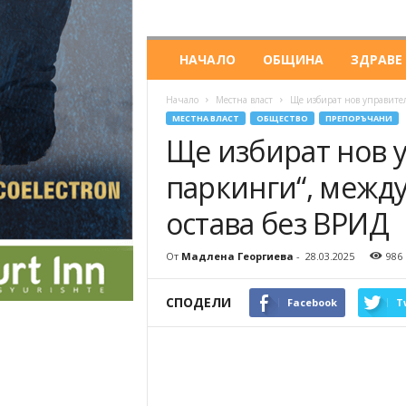
НАЧАЛО
ОБЩИНА
ЗДРАВЕ
Начало
Местна власт
Ще избират нов управител
МЕСТНА ВЛАСТ
ОБЩЕСТВО
ПРЕПОРЪЧАНИ
Ще избират нов у
паркинги“, межд
остава без ВРИД
От
Мадлена Георгиева
-
28.03.2025
986
СПОДЕЛИ
Facebook
T