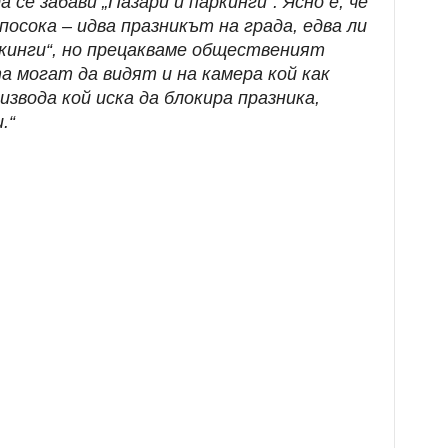
 се забави „Пазари и паркинги“. Ясно е, че
посока – идва празникът на града, едва ли
ркинги“, но прецакваме общественият
а могат да видят и на камера кой как
извода кой иска да блокира празника,
.“