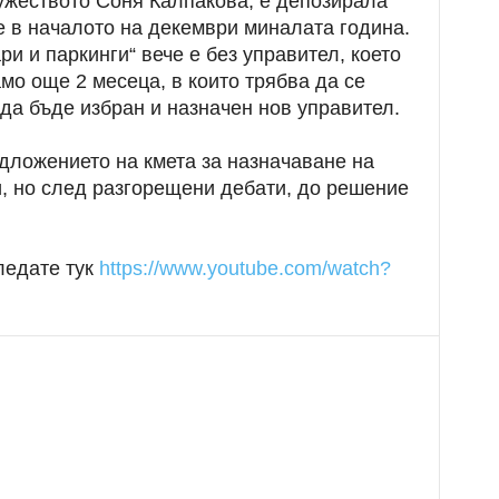
ужеството Соня Калпакова, е депозирала
е в началото на декември миналата година.
ри и паркинги“ вече е без управител, което
амо още 2 месеца, в които трябва да се
 да бъде избран и назначен нов управител.
дложението на кмета за назначаване на
и, но след разгорещени дебати, до решение
ледате тук
https://www.youtube.com/watch?