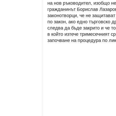
на нов ръководител, изобщо не
гражданинът Борислав Лазаров
законотворци, че не защитават
по закон, ако едно търговско д
следва да бъде закрито и че т
в който изтече тримесечният ср
започване на процедура по ли