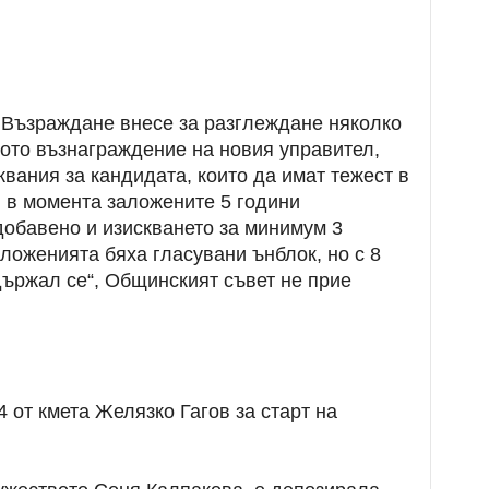
 Възраждане внесе за разглеждане няколко
ото възнаграждение на новия управител,
квания за кандидата, които да имат тежест в
ен в момента заложените 5 години
добавено и изискването за минимум 3
ложенията бяха гласувани ънблок, но с 8
ъздържал се“, Общинският съвет не прие
 от кмета Желязко Гагов за старт на