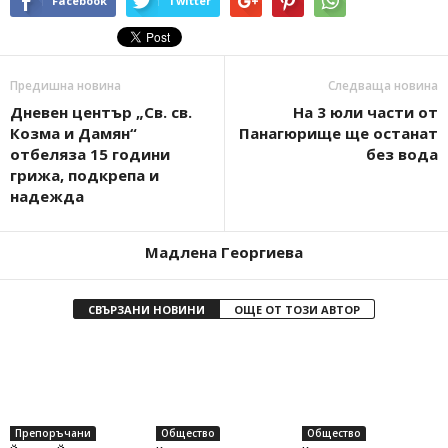
Facebook
Twitter
Предишна новина
Следваща новина
Дневен център „Св. св.
На 3 юли части от
Козма и Дамян“
Панагюрище ще останат
отбеляза 15 години
без вода
грижа, подкрепа и
надежда
Мадлена Георгиева
СВЪРЗАНИ НОВИНИ
ОЩЕ ОТ ТОЗИ АВТОР
Препоръчани
Общество
Общество