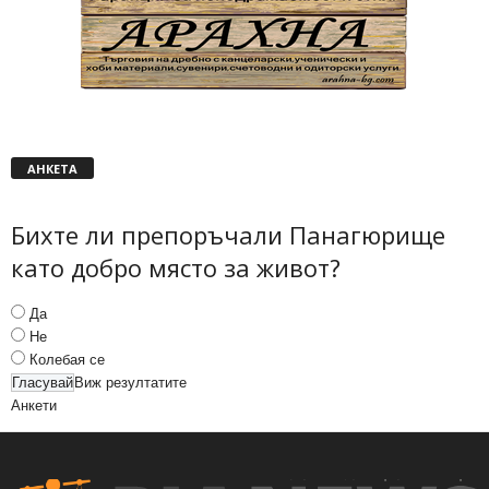
АНКЕТА
Бихте ли препоръчали Панагюрище
като добро място за живот?
Да
Не
Колебая се
Виж резултатите
Анкети