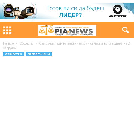
Начало
Общество
Световният ден на влажните зони се чества всяка година на 2
февруари
ОБЩЕСТВО
ПРЕПОРЪЧАНИ