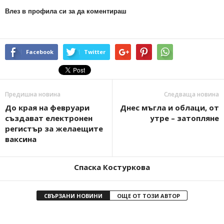
Влез в профила си за да коментираш
Facebook
Twitter
Предишна новина
Следваща новина
До края на февруари
Днес мъгла и облаци, от
създават електронен
утре – затопляне
регистър за желаещите
ваксина
Спаска Костуркова
СВЪРЗАНИ НОВИНИ
ОЩЕ ОТ ТОЗИ АВТОР