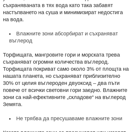
съхраняваната в тях вода като така забавят
настъпването на суша и минимизират недостига
на вода.
Влажните зони абсорбират и съхраняват
въглерод
Торфищата, мангровите гори и морската трева
съхраняват огромни количества въглерод.
Торфищата покриват само около 3% от площта на
нашата планета, но съхраняват приблизително
30% от целия въглероден двуоксид – два пъти
повече от всички световни гори заедно. Влажните
зони са най-ефективните „складове“ на въглерод
Земята.
Не трябва да пресушаваме влажните зони