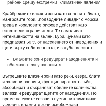
райони срещу екстремни климатични явления
Крайбрежните влажни зони като солените блата,
мангровите гори, „подводните ливади“ с морска
трева и кораловите рифове действат като
естествени ограничители. Те намаляват
интензивността на вълни, бури, цунами като
предпазват 60 % от населението от наводнения и
щети върху собствеността, и загуба на живот.
Влажните зони редуцират наводненията и
облекчават засушаванията
Вътрешните влажни зони като реки, езера, блата
и заливни равнини, функционират като гъби,
абсорбират и съхраняват обилните количества
валежи и редуцират щетите от наводнения. По
време на сухите сезони в пустинни климатични
условия, влажните зони освобождават