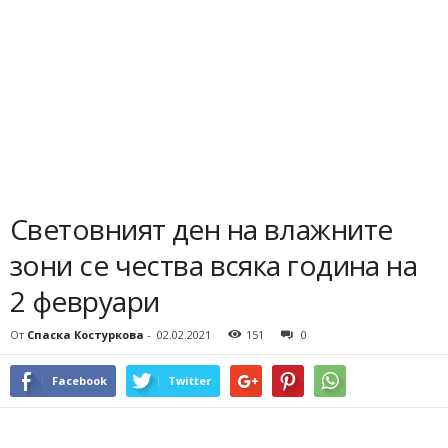
Световният ден на влажните
зони се чества всяка година на
2 февруари
От
Спаска Костуркова
-
02.02.2021
151
0
Facebook
Twitter