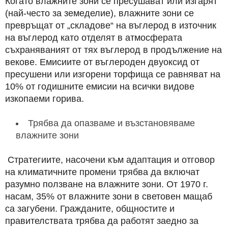
Когато влажните зони се пресушават или изгарят
(най-често за земеделие), влажните зони се
превръщат от „складове“ на въглерод в източник
на въглерод като отделят в атмосферата
съхраняваният от тях въглерод в продължение на
векове. Емисиите от въглероден двуоксид от
пресушени или изгорени торфища се равняват на
10% от годишните емисии на всички видове
изкопаеми горива.
Трябва да опазваме и възстановяваме
влажните зони
Стратегиите, насочени към адаптация и отговор
на климатичните промени трябва да включат
разумно ползване на влажните зони. От 1970 г.
насам, 35% от влажните зони в световен мащаб
са загубени. Гражданите, общностите и
правителствата трябва да работят заедно за