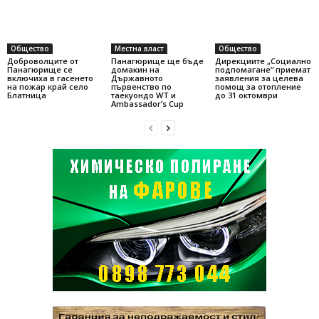
Общество
Местна власт
Общество
Доброволците от
Панагюрище ще бъде
Дирекциите „Социално
Панагюрище се
домакин на
подпомагане“ приемат
включиха в гасенето
Държавното
заявления за целева
на пожар край село
първенство по
помощ за отопление
Блатница
таекуондо WT и
до 31 октомври
Ambassador’s Cup