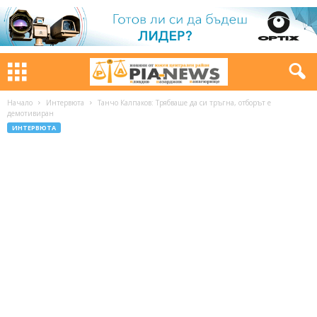
Начало
Интервюта
Танчо Калпаков: Трябваше да си тръгна, отборът е
демотивиран
ИНТЕРВЮТА