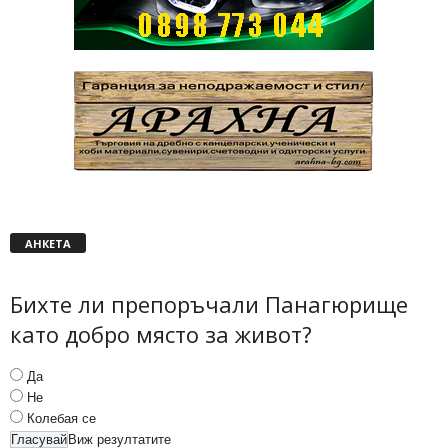
АНКЕТА
Бихте ли препоръчали Панагюрище
като добро място за живот?
Да
Не
Колебая се
Виж резултатите