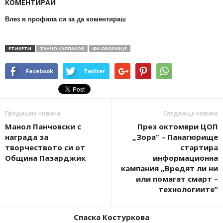
КОМЕНТИРАЙ
Влез в профила си за да коментираш
ЕТИКЕТИ
ТАНЧО КАЛПАКОВ
ФК ОБОРИЩЕ
Facebook
Twitter
Предишна новина
Следваща новина
Манол Панчовски с
През октомври ЦОП
награда за
„Зора” – Панагюрище
творчеството си от
стартира
Община Пазарджик
информационна
кампания „Вредят ли ни
или помагат смарт –
технологиите”
Спаска Костуркова