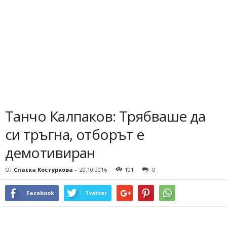
Танчо Калпаков: Трябваше да
си тръгна, отборът е
демотивиран
От
Спаска Костуркова
-
20.10.2016
101
0
Facebook
Twitter