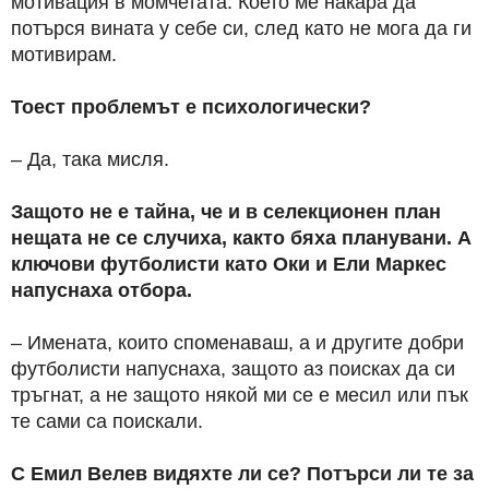
мотивация в момчетата. Което ме накара да
потърся вината у себе си, след като не мога да ги
мотивирам.
Тоест проблемът е психологически?
– Да, така мисля.
Защото не е тайна, че и в селекционен план
нещата не се случиха, както бяха планувани. А
ключови футболисти като Оки и Ели Маркес
напуснаха отбора.
– Имената, които споменаваш, а и другите добри
футболисти напуснаха, защото аз поисках да си
тръгнат, а не защото някой ми се е месил или пък
те сами са поискали.
С Емил Велев видяхте ли се? Потърси ли те за