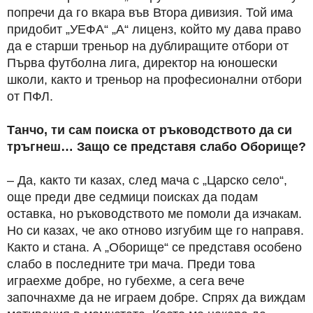
попречи да го вкара във Втора дивизия. Той има
придобит „УЕФА“ „А“ лиценз, който му дава право
да е старши треньор на дублиращите отбори от
Първа футболна лига, директор на юношески
школи, както и треньор на професионални отбори
от ПФЛ.
Танчо, ти сам поиска от ръководството да си
тръгнеш… Защо се представя слабо Оборище?
– Да, както ти казах, след мача с „Царско село“,
още преди две седмици поисках да подам
оставка, но ръководството ме помоли да изчакам.
Но си казах, че ако отново изгубим ще го направя.
Както и стана. А „Оборище“ се представя особено
слабо в последните три мача. Преди това
играехме добре, но губехме, а сега вече
започнахме да не играем добре. Спрях да виждам