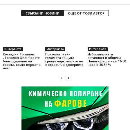
СВЪРЗАНИ НОВИНИ
ОЩЕ ОТ ТОЗИ АВТОР
Интервюта
Интервюта
Интервюта
Костадин Топалов:
Психолог: най-
Избирателната
„Топалов Опен“ расте
голямата защита
активност в община
благодарение на
срещу наркотиците не
Панагюрище към 16:00
хората, които вярват в
е страхът, а доверието
часа е 36,34 %
него