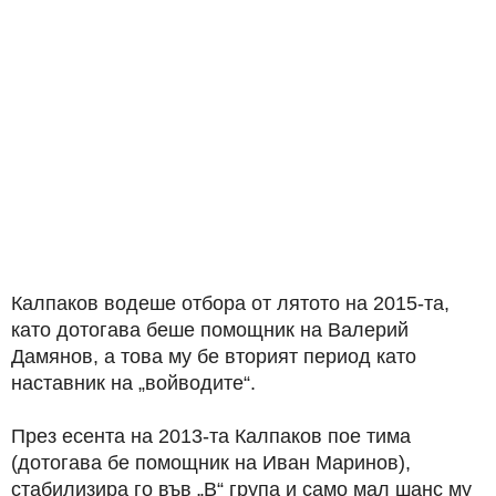
Калпаков водеше отбора от лятото на 2015-та,
като дотогава беше помощник на Валерий
Дамянов, а това му бе вторият период като
наставник на „войводите“.
През есента на 2013-та Калпаков пое тима
(дотогава бе помощник на Иван Маринов),
стабилизира го във „В“ група и само мал шанс му