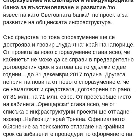
споразумение на България и Международната
банка за възстановяване и развитие
/по-
известна като Световната банка/ по проекта за
развитие на общинската инфраструктура.
Със средства по това споразумение ще се
достроява и язовир „Луда Яна“ край Панагюрище.
От проекта за ново споразумение става ясно, че
кабинетът не може да се справи в предварително
договорения срок и затова ще го удължи с две
години – до 31 декември 2017 година. Другата
неприятна новина от новото споразумение е, че
се намаляват и средствата, договорени по-рано –
от 81 млн. на 71 млн. евро. От прессъобщението
на кабинета „Орещарски“ става ясно, че от
списъка с инфраструктурни проекти ще отпадне
язовир „Нейковци“ край Трявна. Официалното
обяснение за поисканото отлагане на крайния
срок са забавените процедури по оформянето на