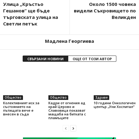
Улица „Кръстьо
Около 1500 човека
Гешанов“ ще бъде
видели Съкровището по
търговската улица на
Великден
Светли петък
Мадлена Георгиева
СВЪРЗАНИ НОВИНИ
ОЩЕ ОТ ТОЗИ АВТОР
Общество
Общество
Здраве
Колективният иск за
Кадри от огнения ад
10 години Онкологичен
състоянието на
край Церово и
център „Уни Хоспитал“
пътищата вече е
Славовица показват
внесен в съда
мащаба на битката с
пламъците