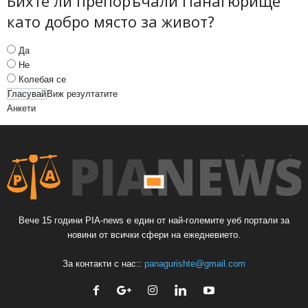
Бихте ли препоръчали Панагюрище
като добро място за живот?
Да
Не
Колебая се
Виж резултатите
Анкети
Вече 15 години PIA-news е един от най-големите уеб портали за
новини от всички сфери на ежедневието.
За контакти с нас::
panagurishte@gmail.com