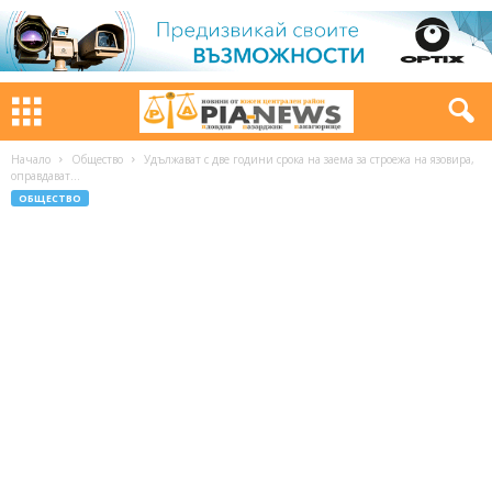
Начало
Общество
Удължават с две години срока на заема за строежа на язовира,
оправдават...
ОБЩЕСТВО