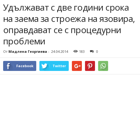
Удължават с две години срока
на заема за строежа на язовира,
оправдават се с процедурни
проблеми
От
Мадлена Георгиева
-
24.04.2014
183
0
Facebook
Twitter