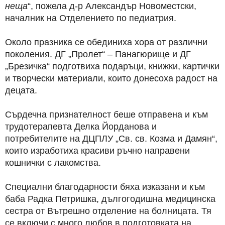
неща
“, пожела д-р Александър Новоместски,
началник на Отделението по педиатрия.
Около празника се обединиха хора от различни
поколения. ДГ „Пролет“ – Панагюрище и ДГ
„Брезичка“ подготвиха подаръци, книжки, картички
и творчески материали, които донесоха радост на
децата.
Сърдечна признателност беше отправена и към
трудотерапевта Делка Йорданова и
потребителите на ДЦПЛУ „Св. св. Козма и Дамян“,
които изработиха красиви ръчно направени
кошнички с лакомства.
Специални благодарности бяха изказани и към
баба Радка Петришка, дългогодишна медицинска
сестра от Вътрешно отделение на болницата. Тя
се включи с много любов в подготовката на