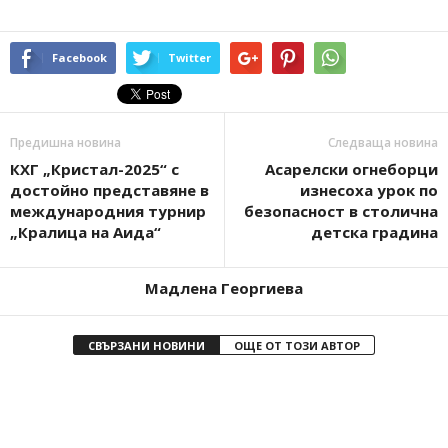
Facebook
Twitter
Предишна новина
Следваща новина
КХГ „Кристал-2025“ с
Асарелски огнеборци
достойно представяне в
изнесоха урок по
международния турнир
безопасност в столична
„Кралица на Аида“
детска градина
Мадлена Георгиева
СВЪРЗАНИ НОВИНИ
ОЩЕ ОТ ТОЗИ АВТОР