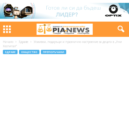
Начало
Здраве
Усмивки, подаръци и празнично настроение за децата в „Уни
Хоспитал“
ЗДРАВЕ
ОБЩЕСТВО
ПРЕПОРЪЧАНИ