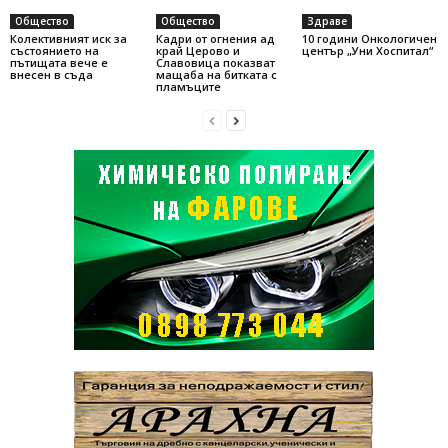
Общество
Общество
Здраве
Колективният иск за
Кадри от огнения ад
10 години Онкологичен
състоянието на
край Церово и
център „Уни Хоспитал“
пътищата вече е
Славовица показват
внесен в съда
мащаба на битката с
пламъците