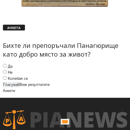
АНКЕТА
Бихте ли препоръчали Панагюрище
като добро място за живот?
Да
Не
Колебая се
Виж резултатите
Анкети