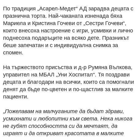
По традиция „Асарел-Медет“ АД зарадва децата с
празнична торта. Най-чаканата изненада бяха
Мариела и Кристина Гочеви от „Сестри Гочеви“,
които внесоха настроение с игри, усмивки и лично
поднесоха подаръците на всяко дете. Празникът
беше запечатан и с индивидуална снимка за
спомен.
На тържеството присъства и д-р Румяна Вълкова,
управител на МБАЛ „Уни Хоспитал“. Тя поздрави
децата и благодари на всички, които са помогнали
денят да бъде по-цветен и по-щастлив за малките
пациенти.
„
Пожелавам на малчуганите да бъдат здрави,
усмихнати и любопитни към света. Нека никога
не губят способността си да мечтаят, да
играят и да откриват красотата в малките