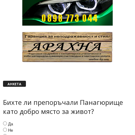
АНКЕТА
Бихте ли препоръчали Панагюрище
като добро място за живот?
Да
Не