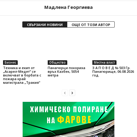
Мадлена Георгиева
СВЪРЗАНИ НОВИНИ
ОЩЕ ОТ ТОЗИ АВТОР
Бизнес
Общество
Местна власт
Техника и екип от
Панагюрци покориха
З А П О В Е Д № 503 Гр.
„Асарел-Медет“ се
връх Казбек, 5054
Панагюрище, 06.08.2026
включват в борбата с
метра
год.
пожара край
магистрала „Тракия“