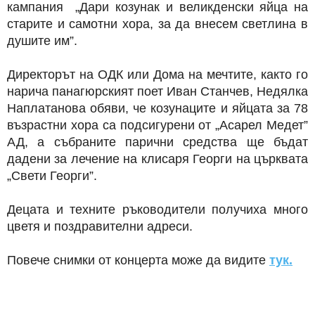
кампания „Дари козунак и великденски яйца на
старите и самотни хора, за да внесем светлина в
душите им”.
Директорът на ОДК или Дома на мечтите, както го
нарича панагюрският поет Иван Станчев, Недялка
Наплатанова обяви, че козунаците и яйцата за 78
възрастни хора са подсигурени от „Асарел Медет”
АД, а събраните парични средства ще бъдат
дадени за лечение на клисаря Георги на църквата
„Свети Георги”.
Децата и техните ръководители получиха много
цветя и поздравителни адреси.
Повече снимки от концерта може да видите
тук.