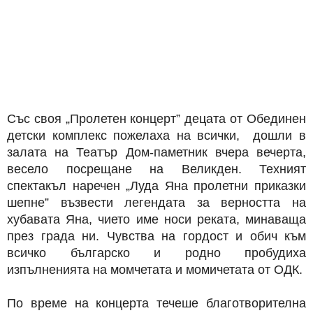
Със своя „Пролетен концерт” децата от Обединен
детски комплекс пожелаха на всички, дошли в
залата на Театър Дом-паметник вчера вечерта,
весело посрещане на Великден. Техният
спектакъл наречен „Луда Яна пролетни приказки
шепне” възвести легендата за верността на
хубавата Яна, чието име носи реката, минаваща
през града ни. Чувства на гордост и обич към
всичко българско и родно пробудиха
изпълненията на момчетата и момичетата от ОДК.
По време на концерта течеше благотворителна