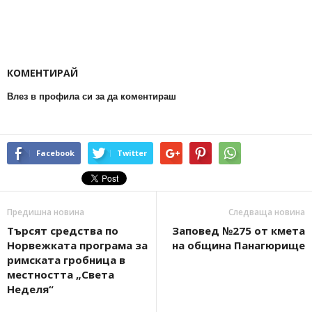
КОМЕНТИРАЙ
Влез в профила си за да коментираш
Facebook
Twitter
Предишна новина
Следваща новина
Търсят средства по
Заповед №275 от кмета
Норвежката програма за
на община Панагюрище
римската гробница в
местността „Света
Неделя“