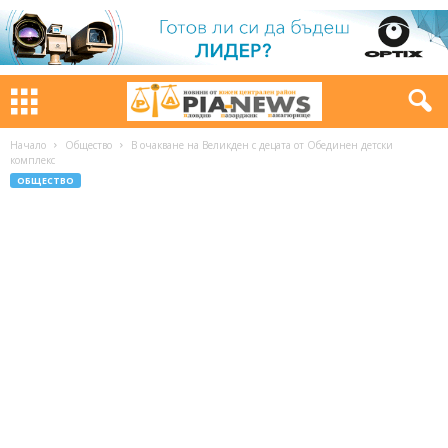
Начало
Общество
В очакване на Великден с децата от Обединен детски
комплекс
ОБЩЕСТВО