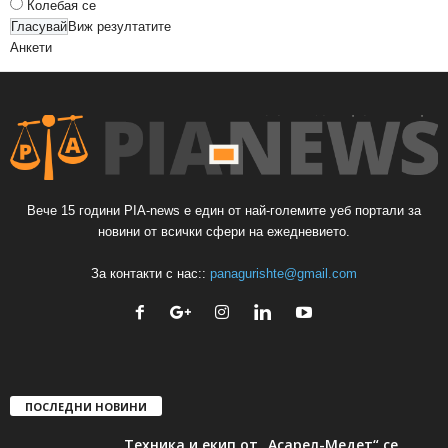
Колебая се
Виж резултатите
Анкети
Вече 15 години PIA-news е един от най-големите уеб портали за
новини от всички сфери на ежедневието.
За контакти с нас::
panagurishte@gmail.com
ПОСЛЕДНИ НОВИНИ
Техника и екип от „Асарел-Медет“ се