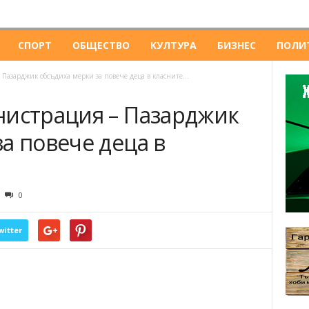
СПОРТ
ОБЩЕСТВО
КУЛТУРА
БИЗНЕС
ПОЛИ
Пазарджик обсъдиха мерки за повече деца в класните...
нистрация – Пазарджик
а повече деца в
0
witter