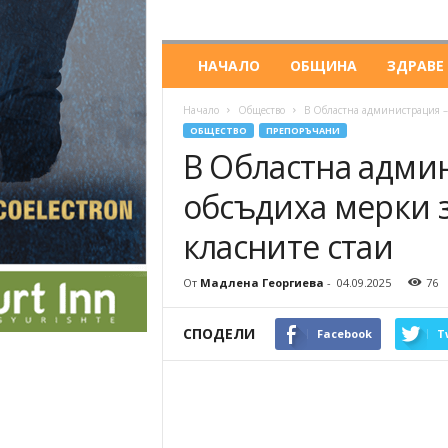
НАЧАЛО
ОБЩИНА
ЗДРАВЕ
Начало
Общество
В Областна администрация – 
ОБЩЕСТВО
ПРЕПОРЪЧАНИ
В Областна адми
обсъдиха мерки з
класните стаи
От
Мадлена Георгиева
-
04.09.2025
76
СПОДЕЛИ
Facebook
T