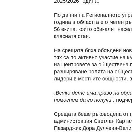
2025/2026 година.
По данни на Регионалното упр
година в областта е отчетен ръ
56 екипа, които обикалят насел
класната стая.
На срещата бяха обсъдени нов
тях са по-активно участие на к
на Центровете за обществена п
разширяване ролята на общест
лидери в местните общности, 
„Всяко дете има право на обра
помогнем да го получи“,
подчер
Срещата беше ръководена от г
администрация Светлан Картал
Пазарджик Дора Дулчева-Велич