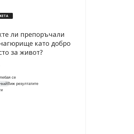
КЕТА
хте ли препоръчали
нагюрище като добро
сто за живот?
лебая се
Виж резултатите
ти