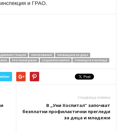
 инспекция и ГРАО.
 АДМИНИСТРАЦИЯ
ОБРАЗОВАНИЕ
ОБХВАЩАНЕ НА ДЕЦА
ДЖИК
РУО ПАЗАРДЖИК
СОЦИАЛНИ МЕРКИ
УЧЕНИЦИ В УЧИЛИЩЕ
witter
Следваща новина
ни
В „Уни Хоспитал“ започват
безплатни профилактични прегледи
за деца и младежи