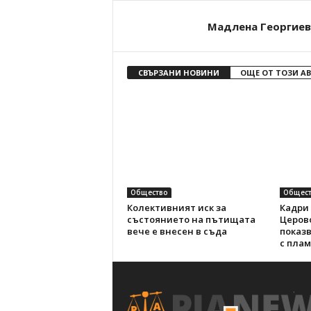
Мадлена Георгиев
СВЪРЗАНИ НОВИНИ
ОЩЕ ОТ ТОЗИ А
Общество
Общест
Колективният иск за
Кадри 
състоянието на пътищата
Церов
вече е внесен в съда
показ
с пла