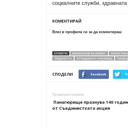
социалните служби, здравната
КОМЕНТИРАЙ
Влез в профила си за да коментираш
ЕТИКЕТИ
МЕХАНИЗЪМ ЗА ОБХВАТ
ОБЛАСТНА
ОБЩНОСТИ
ОТПАДАНЕ ОТ УЧИЛИЩЕ
ПАЗАР
СПОДЕЛИ
Facebook
T
Предишна новина
Панагюрище празнува 140 годи
от Съединистката акция