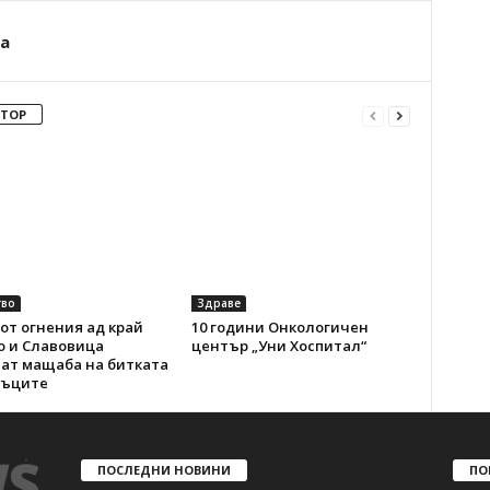
а
ВТОР
во
Здраве
от огнения ад край
10 години Онкологичен
о и Славовица
център „Уни Хоспитал“
ват мащаба на битката
мъците
ПОСЛЕДНИ НОВИНИ
ПО