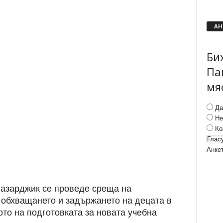
АН
Би
Па
мя
Да
Не
Ко
Анке
азарджик се проведе среща на
а обхващането и задържането на децата в
то на подготовката за новата учебна