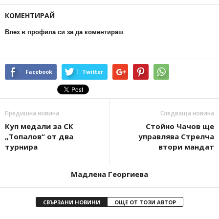
КОМЕНТИРАЙ
Влез в профила си за да коментираш
Facebook
Twitter
Предишна новина
Следваща новина
Куп медали за СК
Стойно Чачов ще
„Топалов“ от два
управлява Стрелча
турнира
втори мандат
Мадлена Георгиева
СВЪРЗАНИ НОВИНИ
ОЩЕ ОТ ТОЗИ АВТОР