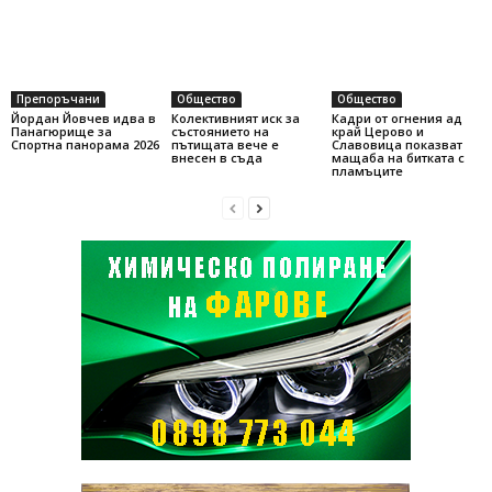
Препоръчани
Общество
Общество
Йордан Йовчев идва в
Колективният иск за
Кадри от огнения ад
Панагюрище за
състоянието на
край Церово и
Спортна панорама 2026
пътищата вече е
Славовица показват
внесен в съда
мащаба на битката с
пламъците