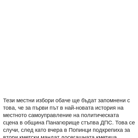
Тези местни избори обаче ще бъдат запомнени с
това, че за първи път в най-новата история на
местното самоуправление на политическата
сцена в община Панагюрище стъпва ДПС. Това се
случи, след като вчера в Попинци подкрепиха за
втори кметски мандат досегашната кметица