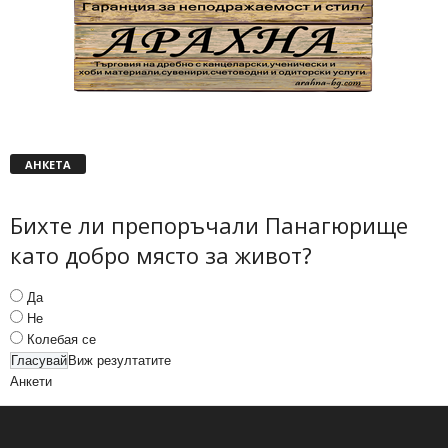
АНКЕТА
Бихте ли препоръчали Панагюрище
като добро място за живот?
Да
Не
Колебая се
Виж резултатите
Анкети