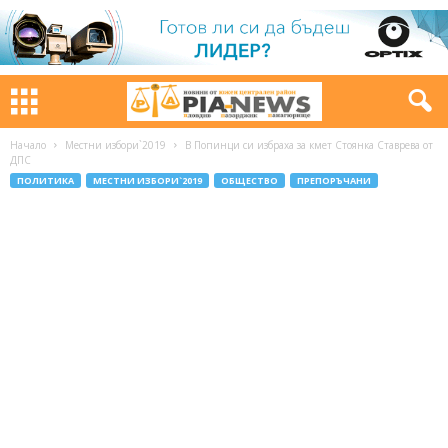
Начало
Местни избори`2019
В Попинци си избраха за кмет Стоянка Ставрева от
ДПС
ПОЛИТИКА
МЕСТНИ ИЗБОРИ`2019
ОБЩЕСТВО
ПРЕПОРЪЧАНИ