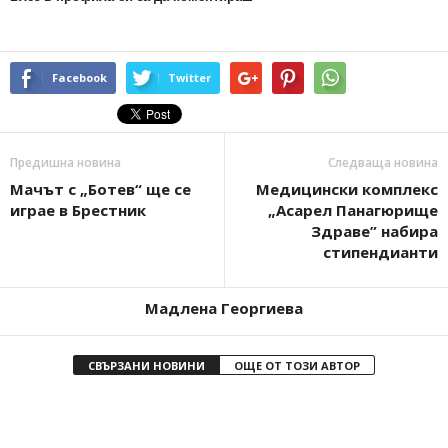
Facebook
Twitter
Предишна новина
Следваща новина
Мачът с „Ботев“ ще се
Медицински комплекс
играе в Брестник
„Асарел Панагюрище
Здраве” набира
стипендианти
Мадлена Георгиева
СВЪРЗАНИ НОВИНИ
ОЩЕ ОТ ТОЗИ АВТОР