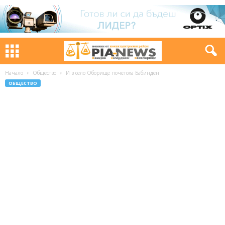
Начало
Общество
И в село Оборище почетоха Бабинден
ОБЩЕСТВО