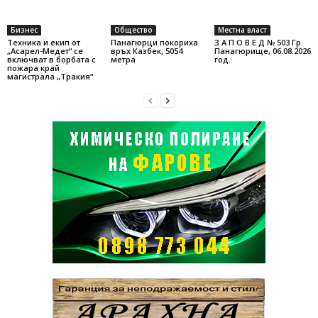
Бизнес
Общество
Местна власт
Техника и екип от
Панагюрци покориха
З А П О В Е Д № 503 Гр.
„Асарел-Медет“ се
връх Казбек, 5054
Панагюрище, 06.08.2026
включват в борбата с
метра
год.
пожара край
магистрала „Тракия“