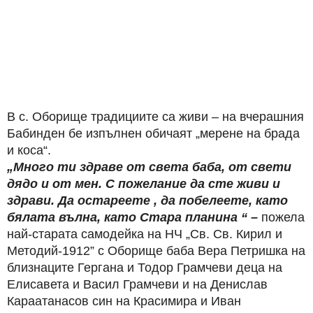
В с. Оборище традициите са живи – на вчерашния
Бабинден бе изпълнен обичаят „мерене на брада
и коса“.
„Много ти здраве от света баба, от свети
дядо и от мен. С пожелание да сте живи и
здрави. Да остареете , да побелеете, като
бялата вълна, като Стара планина “ –
пожела
най-старата самодейка на НЧ „Св. Св. Кирил и
Методий-1912” с Оборище баба Вера Петришка на
близнаците Гергана и Тодор Грамчеви деца на
Елисавета и Васил Грамчеви и на Денислав
Караатанасов син на Красимира и Иван