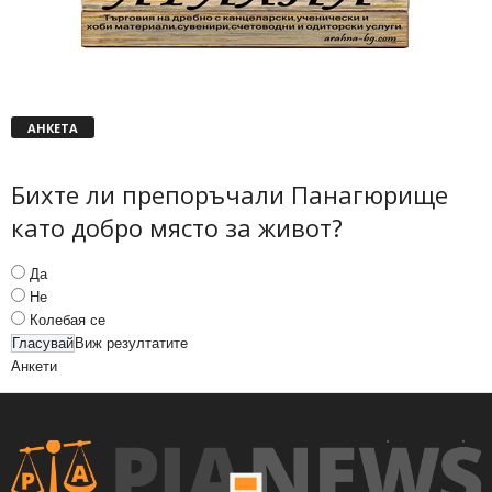
АНКЕТА
Бихте ли препоръчали Панагюрище
като добро място за живот?
Да
Не
Колебая се
Виж резултатите
Анкети