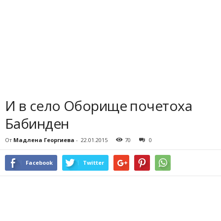
И в село Оборище почетоха
Бабинден
От
Мадлена Георгиева
-
22.01.2015
70
0
Facebook
Twitter