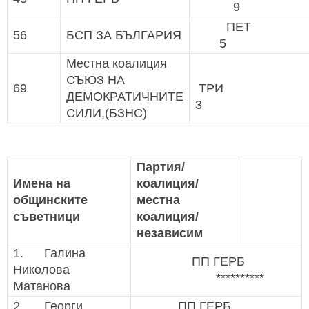
9
ПЕ
56
БСП ЗА БЪЛГАРИЯ
5
Местна коалиция
СЪЮЗ НА
69
Т
ДЕМОКРАТИЧНИТЕ
3
СИЛИ,(БЗНС)
Партия/
Имена на
коалиция/
общинските
местна
съветници
коалиция/
независим
1. Галина
ПП ГЕРБ
Николова
**********
Матанова
2. Георги
ПП ГЕРБ