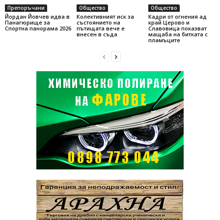
Препоръчани
Общество
Общество
Йордан Йовчев идва в
Колективният иск за
Кадри от огнения ад
Панагюрище за
състоянието на
край Церово и
Спортна панорама 2026
пътищата вече е
Славовица показват
внесен в съда
мащаба на битката с
пламъците