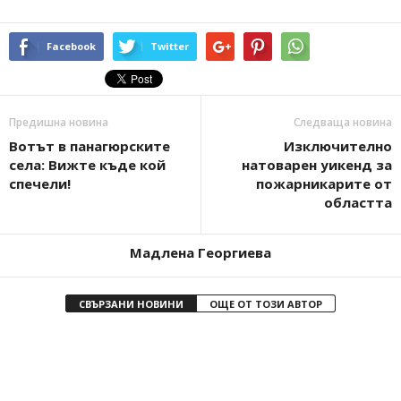
Facebook
Twitter
Предишна новина
Следваща новина
Вотът в панагюрските
Изключително
села: Вижте къде кой
натоварен уикенд за
спечели!
пожарникарите от
областта
Мадлена Георгиева
СВЪРЗАНИ НОВИНИ
ОЩЕ ОТ ТОЗИ АВТОР