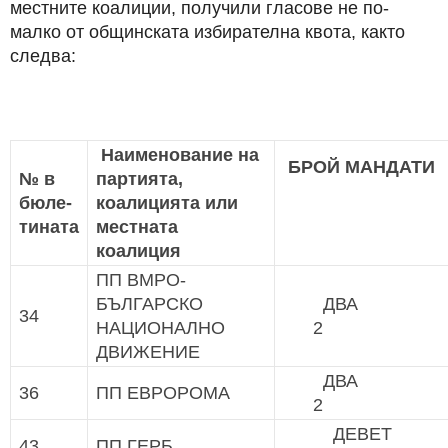
местните коалиции, получили гласове не по-
малко от общинската избирателна квота, както
следва:
Наименование на
БРОЙ МАНДАТИ
№ в
партията,
бюле-
коалицията или
тината
местната
коалиция
ПП ВМРО-
БЪЛГАРСКО
Д
34
НАЦИОНАЛНО
2
ДВИЖЕНИЕ
Д
36
ПП ЕВРОРОМА
2
ДЕВ
43
ПП ГЕРБ