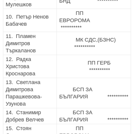
БНД **********
Мулешков
ПП
10. Петър Ненов
ЕВРОРОМА
Бабачев
**********
11. Пламен
МК СДС,(БЗНС)
Димитров
**********
Търкаланов
12. Радка
ПП ГЕРБ
Христова
**********
Кроснарова
13. Светлана
Димитрова
БСП ЗА
Парашкевова-
БЪЛГАРИЯ **********
Узунова
14. Станимир
БСП ЗА
Добрев Велчев
БЪЛГАРИЯ **********
15. Стоян
ПП