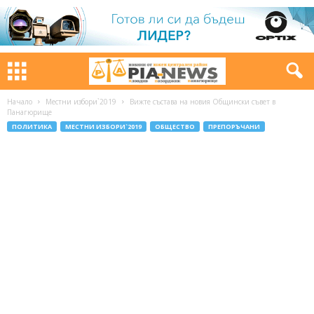
Начало
Местни избори`2019
Вижте състава на новия Общински съвет в
Панагюрище
ПОЛИТИКА
МЕСТНИ ИЗБОРИ`2019
ОБЩЕСТВО
ПРЕПОРЪЧАНИ