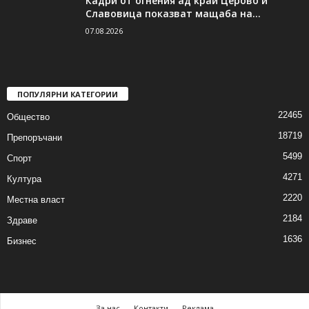
Кадри от огнения ад край Церово и
Славовица показват мащаба на...
07.08.2026
ПОПУЛЯРНИ КАТЕГОРИИ
22465
Общество
18719
Препоръчани
5499
Спорт
4271
Култура
2220
Местна власт
2184
Здраве
1636
Бизнес
За нас
Контакти
Реклама