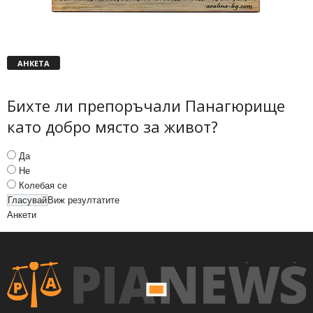
АНКЕТА
Бихте ли препоръчали Панагюрище
като добро място за живот?
Да
Не
Колебая се
Виж резултатите
Анкети