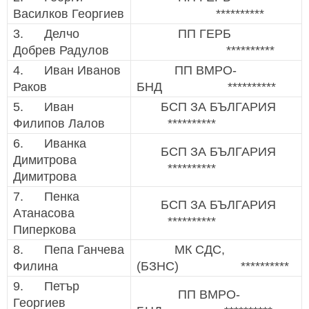
Василков Георгиев
**********
3. Делчо
ПП ГЕРБ
Добрев Радулов
**********
4. Иван Иванов
ПП ВМРО-
Раков
БНД **********
5. Иван
БСП ЗА БЪЛГАРИЯ
Филипов Лалов
**********
6. Иванка
БСП ЗА БЪЛГАРИЯ
Димитрова
**********
Димитрова
7. Пенка
БСП ЗА БЪЛГАРИЯ
Атанасова
**********
Пиперкова
8. Пепа Ганчева
МК СДС,
Филина
(БЗНС) **********
9. Петър
ПП ВМРО-
Георгиев