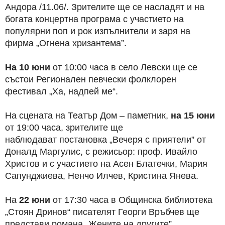
Андора /11.06/. Зрителите ще се насладят и на
богата концертна програма с участието на
популярни поп и рок изпълнители и заря на
фирма „Огнена хризантема”.
На 10 юни
от 10:00 часа в село Левски ще се
състои Регионален певчески фолклорен
фестивал „Ха, надпей ме“.
На сцената на Театър Дом – паметник,
на 15 юни
от 19:00 часа, зрителите ще
наблюдават постановка „Вечеря с приятели” от
Доналд Маргулис, с режисьор: проф. Ивайло
Христов и с участието на Асен Блатечки, Мария
Сапунджиева, Ненчо Илчев, Кристина Янева.
На
22 юни
от 17:30 часа в Общинска библиотека
„Стоян Дринов“ писателят Георги Връбчев ще
представи романа „Жените на другите”.