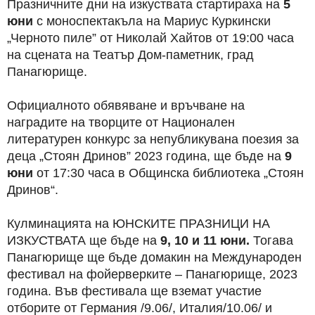
Празничните дни на изкуствата стартираха на
5
юни
с моноспектакъла на Мариус Куркински
„Черното пиле” от Николай Хайтов от 19:00 часа
на сцената на Театър Дом-паметник, град
Панагюрище.
Официалното обявяване и връчване на
наградите на творците от Национален
литературен конкурс за непубликувана поезия за
деца „Стоян Дринов” 2023 година, ще бъде на
9
юни
от 17:30 часа в Общинска библиотека „Стоян
Дринов“.
Кулминацията на ЮНСКИТЕ ПРАЗНИЦИ НА
ИЗКУСТВАТА ще бъде на
9, 10 и 11 юни.
Тогава
Панагюрище ще бъде домакин на Международен
фестивал на фойерверките – Панагюрище, 2023
година. Във фестивала ще вземат участие
отборите от Германия /9.06/, Италия/10.06/ и