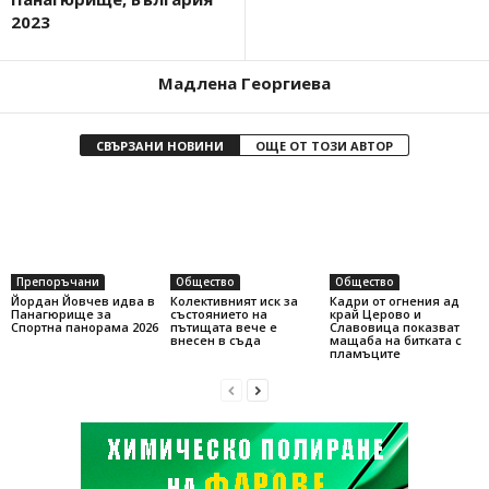
2023
Мадлена Георгиева
СВЪРЗАНИ НОВИНИ
ОЩЕ ОТ ТОЗИ АВТОР
Препоръчани
Общество
Общество
Йордан Йовчев идва в
Колективният иск за
Кадри от огнения ад
Панагюрище за
състоянието на
край Церово и
Спортна панорама 2026
пътищата вече е
Славовица показват
внесен в съда
мащаба на битката с
пламъците