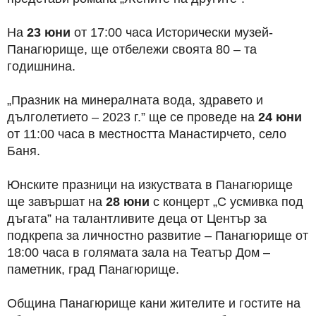
На
23 юни
от 17:00 часа Исторически музей-
Панагюрище, ще отбележи своята 80 – та
годишнина.
„Празник на минералната вода, здравето и
дълголетието – 2023 г.” ще се проведе на
24 юни
от 11:00 часа в местността Манастирчето, село
Баня.
Юнските празници на изкуствата в Панагюрище
ще завършат на
28 юни
с концерт „С усмивка под
дъгата” на талантливите деца от Център за
подкрепа за личностно развитие – Панагюрище от
18:00 часа в голямата зала на Театър Дом –
паметник, град Панагюрище.
Община Панагюрище кани жителите и гостите на