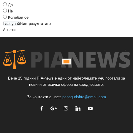
Да
Не
Колебая се
Виж резултатите
Анкети
Вече 15 години PIA-news е един от най-големите уеб портали за
новини от всички сфери на ежедневието.
За контакти с нас::
panagurishte@gmail.com