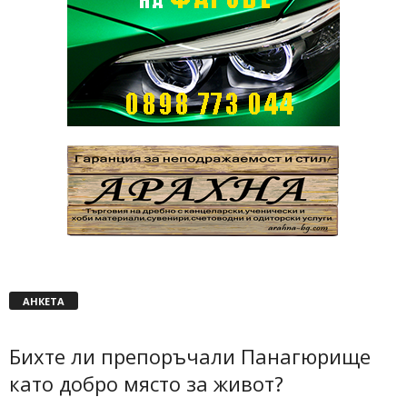
АНКЕТА
Бихте ли препоръчали Панагюрище
като добро място за живот?