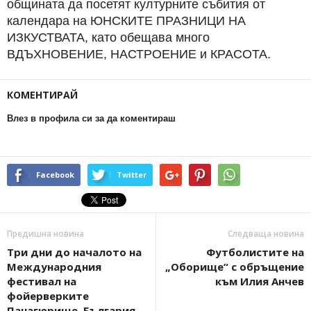
общината да посетят културните събития от
календара на ЮНСКИТЕ ПРАЗНИЦИ НА
ИЗКУСТВАТА, като обещава много
ВДЪХНОВЕНИЕ, НАСТРОЕНИЕ и КРАСОТА.
КОМЕНТИРАЙ
Влез в профила си за да коментираш
Facebook
Twitter
Предишна новина
Следваща новина
Три дни до началото на
Футболистите на
Международния
„Оборище“ с обръщение
фестивал на
към Илия Анчев
фойерверките
Панагюрище, България