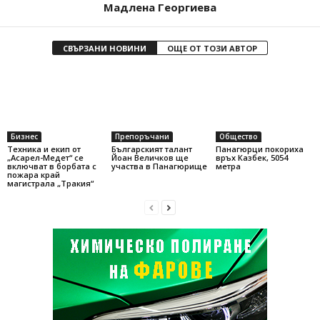
Мадлена Георгиева
СВЪРЗАНИ НОВИНИ
ОЩЕ ОТ ТОЗИ АВТОР
Бизнес
Препоръчани
Общество
Техника и екип от
Българският талант
Панагюрци покориха
„Асарел-Медет“ се
Йоан Величков ще
връх Казбек, 5054
включват в борбата с
участва в Панагюрище
метра
пожара край
магистрала „Тракия“