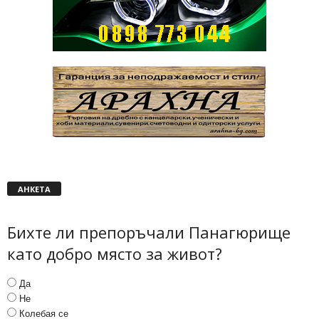
АНКЕТА
Бихте ли препоръчали Панагюрище
като добро място за живот?
Да
Не
Колебая се