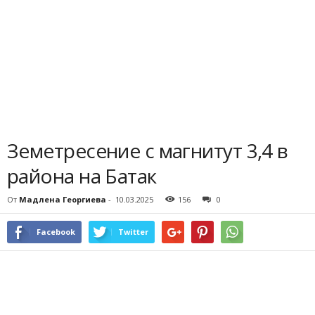
Земетресение с магнитут 3,4 в
района на Батак
От
Мадлена Георгиева
-
10.03.2025
156
0
Facebook
Twitter