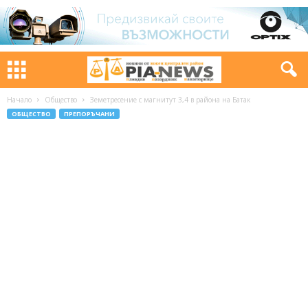
Начало
Общество
Земетресение с магнитут 3,4 в района на Батак
ОБЩЕСТВО
ПРЕПОРЪЧАНИ