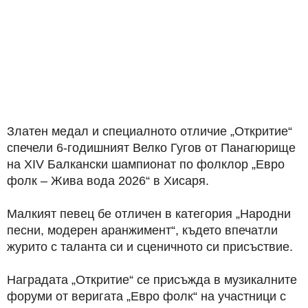
Златен медал и специалното отличие „Откритие“
спечели 6-годишният Велко Гугов от Панагюрище
на XIV Балкански шампионат по фолклор „Евро
фолк – Жива вода 2026“ в Хисаря.
Малкият певец бе отличен в категория „Народни
песни, модерен аранжимент“, където впечатли
журито с таланта си и сценичното си присъствие.
Наградата „Откритие“ се присъжда в музикалните
форуми от веригата „Евро фолк“ на участници с