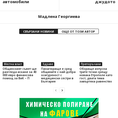
автомобили
джудото
Мадлена Георгиева
СВЪРЗАНИ НОВИНИ
ОЩЕ ОТ ТОЗИ АВТОР
Местна власт
Здраве
Препоръчани
Общинският съвет ще
Панагюрище е сред
Оборище изпусна
разгледа искане за 40
общините с най-добра
трите точки срещу
000 евро финансова
осигуреност с
новака Етрополе като
помощ за ВиК – П
медицински сестри в
гост, двата тима
България
завъртяха равенство