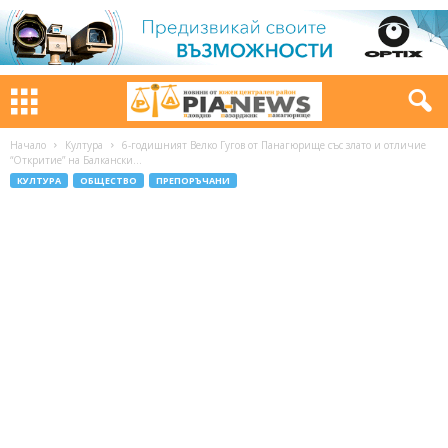
Начало
Култура
6-годишният Велко Гугов от Панагюрище със злато и отличие
“Откритие” на Балкански...
КУЛТУРА
ОБЩЕСТВО
ПРЕПОРЪЧАНИ