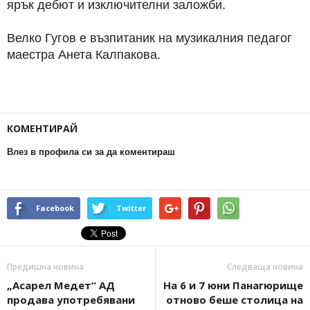
ярък дебют и изключителни заложби.
Велко Гугов е възпитаник на музикалния педагог
маестра Анета Калпакова.
КОМЕНТИРАЙ
Влез в профила си за да коментираш
Facebook
Twitter
Предишна новина
Следваща новина
„Асарел Медет“ АД
На 6 и 7 юни Панагюрище
продава употребявани
отново беше столица на