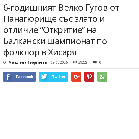
6-годишният Велко Гугов от
Панагюрище със злато и
отличие “Откритие” на
Балкански шампионат по
фолклор в Хисаря
От
Мадлена Георгиева
-
09.06.2026
39229
0
Facebook
Twitter