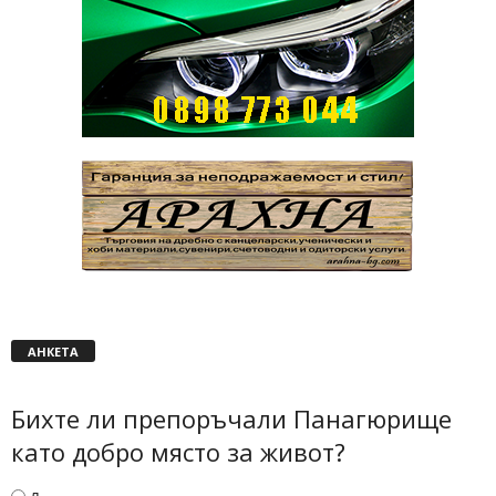
АНКЕТА
Бихте ли препоръчали Панагюрище
като добро място за живот?