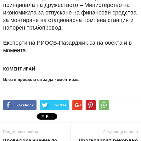
принципала на дружеството – Министерство на
икономиката за отпускане на финансови средства
за монтиране на стационарна помпена станция и
напорен тръбопровод.
Експерти на РИОСВ-Пазарджик са на обекта и в
момента.
КОМЕНТИРАЙ
Влез в профила си за да коментираш
Facebook
Twitter
Предишна новина
Следваща новина
Проведоха учение по
Прогнозират рекордно