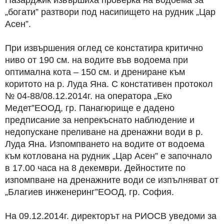
Пазарджик извършиха проверка на водоема за
„богати” разтвори под насипището на рудник „Цар
Асен”.
При извършения оглед се констатира критично
ниво от 190 см. на водите във водоема при
оптимална кота – 150 см. и дрениране към
коритото на р. Луда Яна. С констативен протокол
№ 04-88/08.12.2014г. на оператора „Еко
Медет”ЕООД, гр. Панагюрище е дадено
предписание за непрекъснато наблюдение и
недопускане преливане на дренажни води в р.
Луда Яна. Изпомпването на водите от водоема
към котлована на рудник „Цар Асен” е започнало
в 17.00 часа на 8 декември. Дейностите по
изпомпване на дренажните води се изпълняват от
„Благиев инженеринг”ЕООД, гр. София.
На 09.12.2014г. директорът на РИОСВ уведоми за