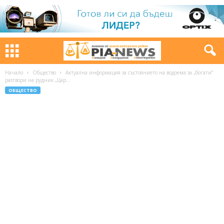
Начало
Общество
Актуална информация за състоянието на водоема за „богати”
разтвори на рудник „Цар...
ОБЩЕСТВО