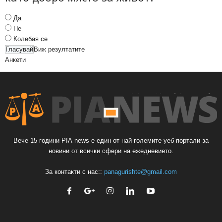
Да
Не
Колебая се
Виж резултатите
Анкети
Вече 15 години PIA-news е един от най-големите уеб портали за
новини от всички сфери на ежедневието.
За контакти с нас::
panagurishte@gmail.com