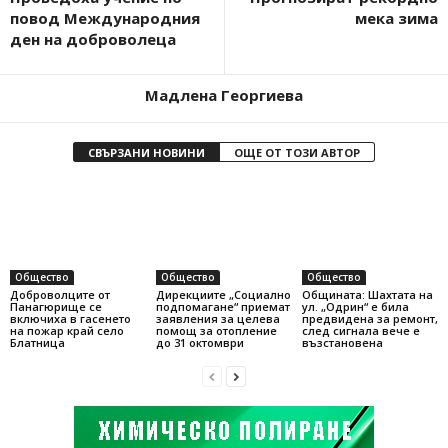
повод Международния
мека зима
ден на доброволеца
Мадлена Георгиева
СВЪРЗАНИ НОВИНИ
ОЩЕ ОТ ТОЗИ АВТОР
Общество
Общество
Общество
Доброволците от
Общината: Шахтата на
Дирекциите „Социално
Панагюрище се
ул. „Одрин“ е била
подпомагане“ приемат
включиха в гасенето
предвидена за ремонт,
заявления за целева
на пожар край село
след сигнала вече е
помощ за отопление
Блатница
възстановена
до 31 октомври