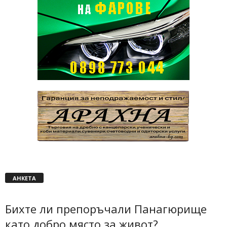
АНКЕТА
Бихте ли препоръчали Панагюрище
като добро място за живот?