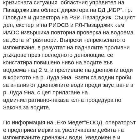
кризисната ситуация областния управител на
Пазарджишка област, директора на БД „ИБР”, гр.
Пловдив и директора на РЗИ-Пазарджик. Същият
ден, експерти на РИОСВ и РЛ-Пазарджик към
ИАОС извършиха повторна проверка на водоема
за „богати” разтвори. Въпреки непрекъснатото
изпомпване, в резултат на падналите проливни
дъждове през последното денонощие, се
констатира повишено ниво на водите във
водоема над 2 м. и преливане на дренажни води
в коритото на р. Луда Яна. Взети са водни проби
за анализ от дренажните води преди заустване в
р. Луда Яна, с цел прилагане на
административно-наказателна процедура по
Закона за водите.
По информация на „Еко Медет”ЕООД, операторът
е предприел мерки за увеличаване дебита на
изпомпваните дренажни води. Уведомен е и