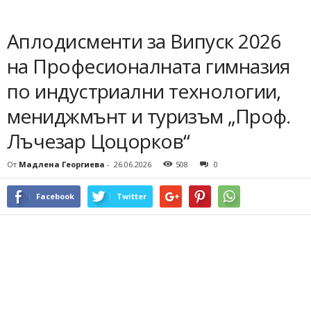
Аплодисменти за Випуск 2026
на Професионалната гимназия
по индустриални технологии,
мениджмънт и туризъм „Проф.
Лъчезар Цоцорков“
От
Мадлена Георгиева
-
26.06.2026
508
0
Facebook
Twitter