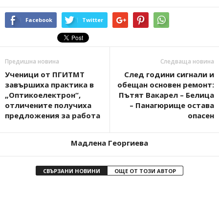
Facebook
Twitter
Предишна новина
Следваща новина
Ученици от ПГИТМТ
След години сигнали и
завършиха практика в
обещан основен ремонт:
„Оптикоелектрон“,
Пътят Вакарел – Белица
отличените получиха
– Панагюрище остава
предложения за работа
опасен
Мадлена Георгиева
СВЪРЗАНИ НОВИНИ
ОЩЕ ОТ ТОЗИ АВТОР