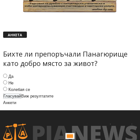
АНКЕТА
Бихте ли препоръчали Панагюрище
като добро място за живот?
Да
Не
Колебая се
Виж резултатите
Анкети