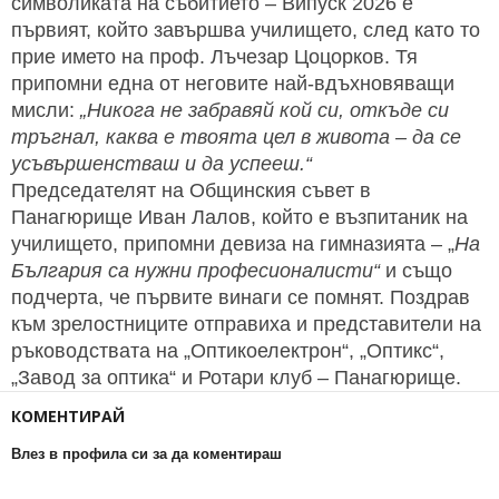
символиката на събитието – Випуск 2026 е
първият, който завършва училището, след като то
прие името на проф. Лъчезар Цоцорков. Тя
припомни една от неговите най-вдъхновяващи
мисли:
„Никога не забравяй кой си, откъде си
тръгнал, каква е твоята цел в живота – да се
усъвършенстваш и да успееш.“
Председателят на Общинския съвет в
Панагюрище Иван Лалов, който е възпитаник на
училището, припомни девиза на гимназията – „
На
България са нужни професионалисти“
и също
подчерта, че първите винаги се помнят. Поздрав
към зрелостниците отправиха и представители на
ръководствата на „Оптикоелектрон“, „Оптикс“,
„Завод за оптика“ и Ротари клуб – Панагюрище.
КОМЕНТИРАЙ
Влез в профила си за да коментираш