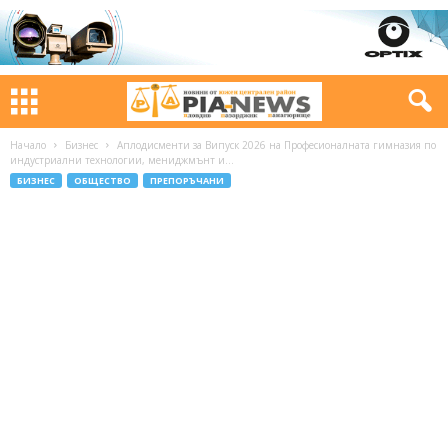
Начало
Бизнес
Аплодисменти за Випуск 2026 на Професионалната гимназия по
индустриални технологии, мениджмънт и...
БИЗНЕС
ОБЩЕСТВО
ПРЕПОРЪЧАНИ