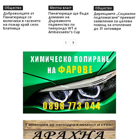
Общество
Местна власт
Общество
Доброволците от
Панагюрище ще бъде
Дирекциите „Социално
Панагюрище се
домакин на
подпомагане“ приемат
включиха в гасенето
Държавното
заявления за целева
на пожар край село
първенство по
помощ за отопление
Блатница
таекуондо WT и
до 31 октомври
Ambassador’s Cup