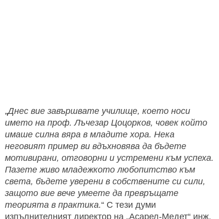
„
Днес вие завършвате училище, което носи
името на проф. Лъчезар Цоцорков, човек който
имаше силна вяра в младите хора. Нека
неговият пример ви вдъхновява да бъдете
мотивирани, отговорни и устремени към успеха.
Пазете живо младежкото любопитство към
света, бъдете уверени в собствените си сили,
защото вие вече умеете да превръщате
теорията в практика.
“ С тези думи
изпълнителният директор на „Асарел-Медет“ инж.