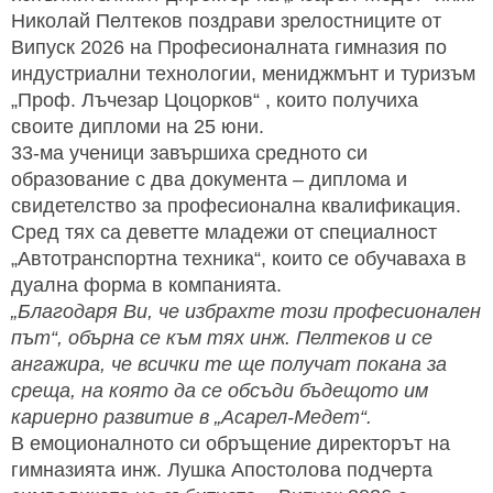
Николай Пелтеков поздрави зрелостниците от
Випуск 2026 на Професионалната гимназия по
индустриални технологии, мениджмънт и туризъм
„Проф. Лъчезар Цоцорков“ , които получиха
своите дипломи на 25 юни.
33-ма ученици завършиха средното си
образование с два документа – диплома и
свидетелство за професионална квалификация.
Сред тях са деветте младежи от специалност
„Автотранспортна техника“, които се обучаваха в
дуална форма в компанията.
„Благодаря Ви, че избрахте този професионален
път“, обърна се към тях инж. Пелтеков и се
ангажира, че всички те ще получат покана за
среща, на която да се обсъди бъдещото им
кариерно развитие в „Асарел-Медет“.
В емоционалното си обръщение директорът на
гимназията инж. Лушка Апостолова подчерта