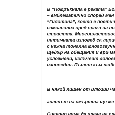
В “Помръкнала е реката” Б
– емблематично според мен
“Гилотина”, което е поетич
самоанализ пред прага на 
страстта. Многопластовос
интимната изповед са лири
с нежна тонална многозвуч
щедър на обещания и вричан
усложнени, излъчват долови
изповедни. Пътят към любо
В някой лишен от илюзии ча
ангелът на смъртта ще ме 
Сигурно няма да плача на гл