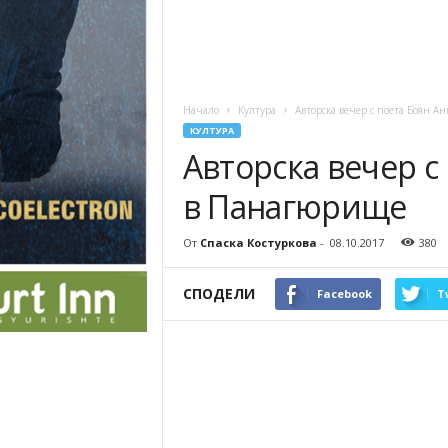
Начало
Култура
Авторска вечер с поета Боян А
КУЛТУРА
Авторска вечер с
в Панагюрище
От
Спаска Костуркова
-
08.10.2017
380
СПОДЕЛИ
Facebook
T