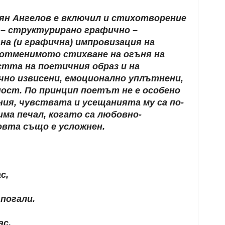
оян Ангелов е включил и стихотворение
 – структурирано графично –
на (и графична) импровизация на
неотменимото стихване на огъня на
тта на поетичния образ и на
чно извисени, емоционално уплътнени,
ност. По принцип поетът не е особено
ия, чувствата и усещанията му са по-
ма печал, когато са любовно-
вта също е усложнен.
с,
погали.
ас,