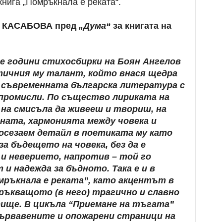
книга „Помръкнала е реката“.
а КАСАБОВА пред
„Дума“
за книгата на
е години стихосбирки на Боян Ангелов
ичния му талант, който внася щедра
 съвременната българска литература с
промисли. По същество лириката на
, на смисъла да живееш и твориш, на
ната, хармонията между човека и
осезаем детайл в поетиката му като
за бъдещето на човека, без да е
и неверието, напротив – той го
и надежда за бъдното. Така е и в
мръкнала е реката”, като акцентът в
ръкващото (в него) трагично и славно
ище. В цикъла “Приемане на тъгата”
ървавените и опожарени страници на