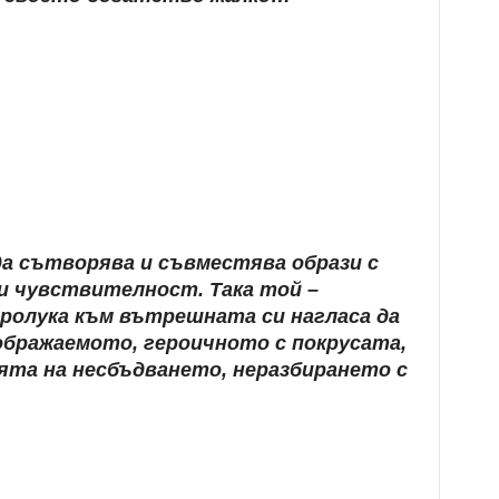
да сътворява и съвместява образи с
 чувствителност. Така той –
пролука към вътрешната си нагласа да
ображаемото, героичното с покрусата,
ята на несбъдването, неразбирането с