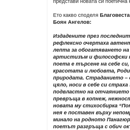
представи новата си поетична 
Ето какво споделя
Благовест
Боян Ангелов:
Издадените през последнит
рефлексно очертаха автент
лепта за обогатяването на
артистизъм и философски 
поета е търсене на себе си
красотата и любовта, Роди
природата. Страданието – 
цяло, носи в себе си страха 
подвластно на отчаянието 
превръща в копнеж, нежност 
новата му стихосбирка “По
нея е поставен върху непом
минало на родното Панагюр
поетът разгръща с обич ок