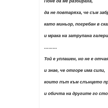
Поне да ме разбираха,
да не повтаряха, че съм заб
като миньор, погребан в ск
и мрака на затрупана галери
………
Той е уплашен, но не е отча
и знае, че отгоре има сили,
които път към слънцето п
и обичта на другите го сто