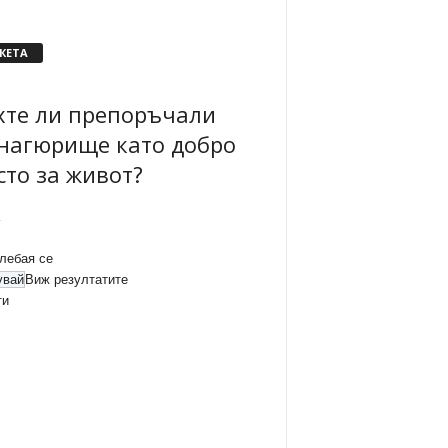
КЕТА
хте ли препоръчали
нагюрище като добро
сто за живот?
лебая се
Виж резултатите
ти