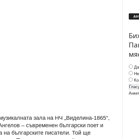
АН
Би
Па
мя
Да
Не
Ко
Анке
 музикалната зала на НЧ „Виделина-1865“,
Ангелов – съвременен български поет и
 на българските писатели. Той ще