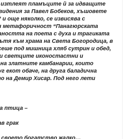
не изтлеят пламъците й за идващите
видения за Павел Бобеков, хъшовете
 и още няколко, се извисява с
 и метафоричност “Панагюрската
аността на поета с духа и трагиката
пътя към храма на Света Богородица, в
сеше под мишница хляб сутрин и обед,
ани светците иконостастни и
 на златните камбанарии, които
г екот обаче, на друга баладична
то на Демир Хисар. Под него лети
а птица –
в грак
ва своето богатство жалко…