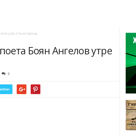
нгелов утре в Панагюрище
 поета Боян Ангелов утре
0
witter