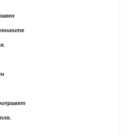
равен
алнините
я.
ян
роправят
пля.