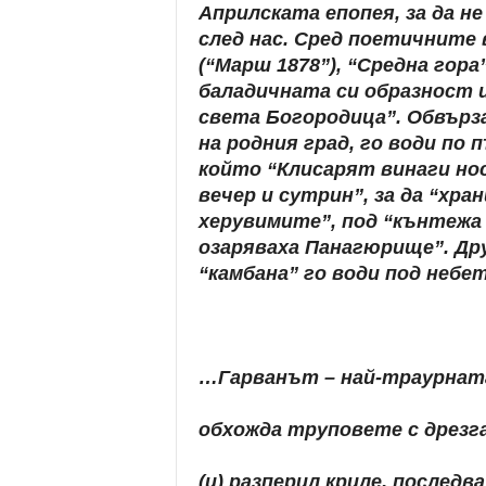
Априлската епопея, за да 
след нас. Сред поетичните 
(“Марш 1878”), “Средна гора”
баладичната си образност
света Богородица”. Обвърз
на родния град, го води по 
който “Клисарят винаги но
вечер и сутрин”, за да “хр
херувимите”, под “кънтежа
озаряваха Панагюрище”. Дру
“камбана” го води под небе
…Гарванът – най-траурнат
обхожда труповете с дрезга
(и) разперил криле, послед