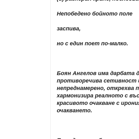
Непобедено бойното поле
заспива,
но с един поет по-малко.
Боян Ангелов има дарбата 
противоречива сетивност и
непреднамерено, открехва 
хармонизира реалното с въ
красивото очакване с ирони
очакването.