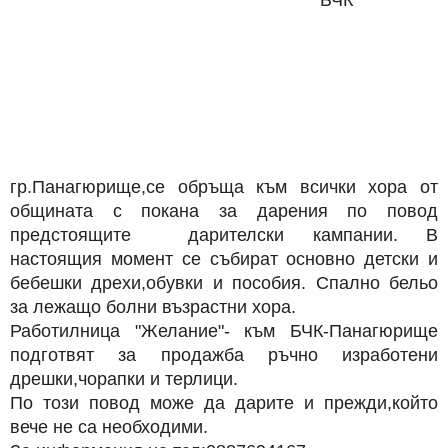
БЧК
гр.Панагюрище,се обръща към всички хора от
общината с покана за дарения по повод
предстоящите дарителски кампании. В
настоящия момент се събират основно детски и
бебешки дрехи,обувки и пособия. Спално бельо
за лежащо болни възрастни хора.
Работилница "Желание"- към БЧК-Панагюрище
подготвят за продажба ръчно изработени
дрешки,чорапки и терлици.
По този повод може да дарите и прежди,който
вече не са необходими.