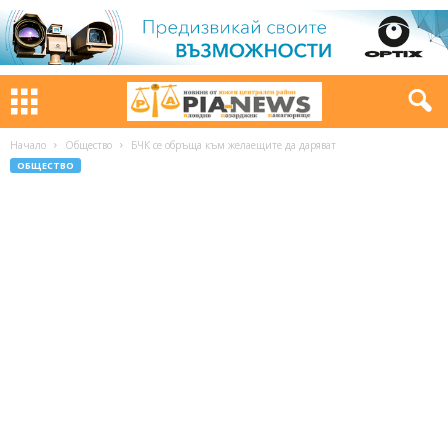
Начало
Общество
БЧК се обръща към желаещите да даряват
ОБЩЕСТВО