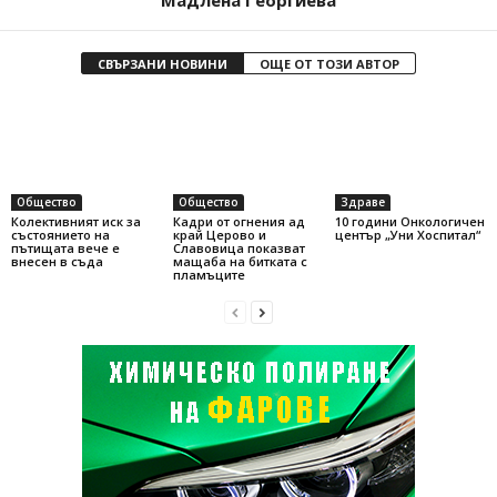
Мадлена Георгиева
СВЪРЗАНИ НОВИНИ
ОЩЕ ОТ ТОЗИ АВТОР
Общество
Общество
Здраве
Колективният иск за
Кадри от огнения ад
10 години Онкологичен
състоянието на
край Церово и
център „Уни Хоспитал“
пътищата вече е
Славовица показват
внесен в съда
мащаба на битката с
пламъците