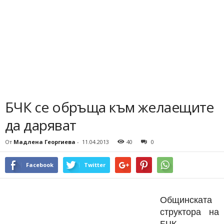
БЧК се обръща към желаещите
да даряват
От
Мадлена Георгиева
-
11.04.2013
40
0
Facebook
Twitter
Общинската
структора на