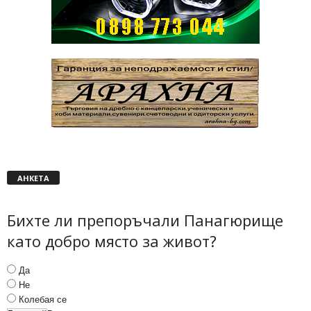
АНКЕТА
Бихте ли препоръчали Панагюрище
като добро място за живот?
Да
Не
Колебая се