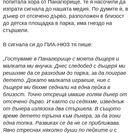
попитала хора от Панагюрище, те я насочили да
изпрати сигнала до нашата медия. По думите ѝ, в
дънер от отсечено дърво, разположен в близост
до детска площадка в парка, има гнездо на
стършели.
В сигнала си до ПИА-НЮЗ тя пише:
„Гостуваме в Панагюрище с моята дъщеря и
малката ми внучка. Днес следобед с дъщеря ми
решихме да се разходим до парка, за да поиграе
детето.
Докато малката играеше, ние с
дъщеря ми бяхме седнали на една пейка в
близост. Точно отсреща имаше голям дънер от
отсечено дърво. И както си седяхме, изведнъж
от дънера излязоха два стършела. В същото
време детето тръгна към дънера, за да гони
една топка. Развиках се да не се приближава.
Явно стреснах няколко души по пейките и с