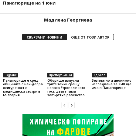
Панагюрище на 1 юни
Мадлена Георгиева
СВЪРЗАНИ НОВИНИ
ОЩЕ ОТ ТОЗИ АВТОР
Здраве
Препоръчани
Здраве
Панагюрище е сред
Оборище изпусна
Безплатно и анонимно
общините с най-добра
трите точки срещу
изследване за ХИВ ще
осигуреност с
новака Етрополе като
има в Панагюрище.
медицински сестри в
гост, двата тима
България
завъртяха равенство