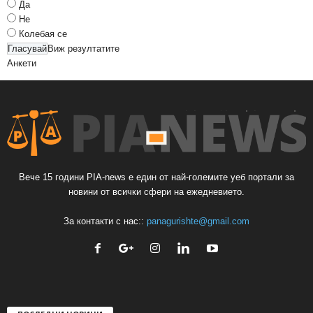
Да
Не
Колебая се
Виж резултатите
Анкети
Вече 15 години PIA-news е един от най-големите уеб портали за
новини от всички сфери на ежедневието.
За контакти с нас::
panagurishte@gmail.com