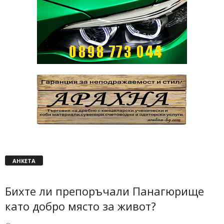
АНКЕТА
Бихте ли препоръчали Панагюрище
като добро място за живот?