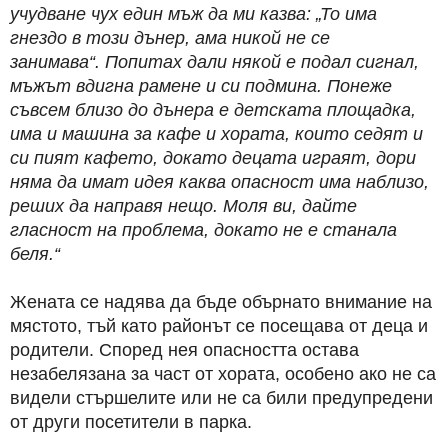
учудване чух един мъж да ми казва: „То има
гнездо в този дънер, ама никой не се
занимава“.
Попитах дали някой е подал сигнал,
мъжът вдигна рамене и си подмина.
Понеже
съвсем близо до дънера е детската площадка,
има и машина за кафе и хората, които седят и
си пият кафето, докато децата играят, дори
няма да имат идея каква опасност има наблизо,
реших да направя нещо.
Моля ви, дайте
гласност на проблема, докато не е станала
беля.“
Жената се надява да бъде обърнато внимание на
мястото, тъй като районът се посещава от деца и
родители. Според нея опасността остава
незабелязана за част от хората, особено ако не са
видели стършелите или не са били предупредени
от други посетители в парка.