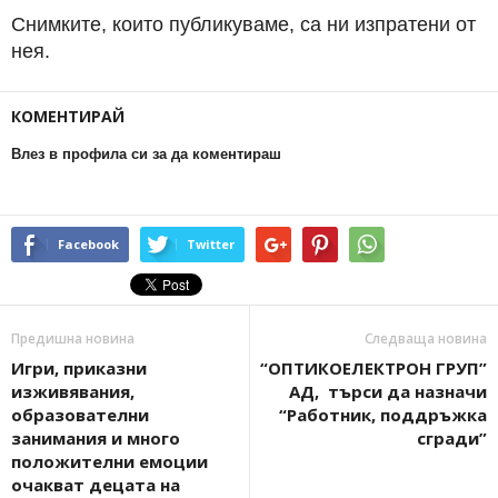
Снимките, които публикуваме, са ни изпратени от
нея.
КОМЕНТИРАЙ
Влез в профила си за да коментираш
Facebook
Twitter
Предишна новина
Следваща новина
Игри, приказни
“ОПТИКОЕЛЕКТРОН ГРУП”
изживявания,
АД, търси да назначи
образователни
“Работник, поддръжка
занимания и много
сгради”
положителни емоции
очакват децата на