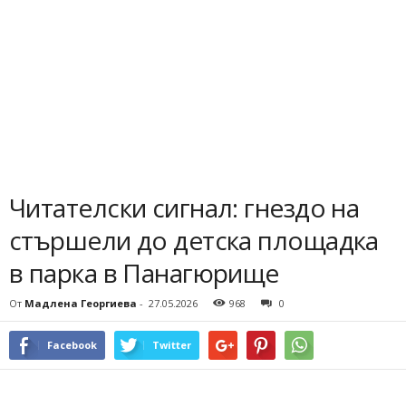
Читателски сигнал: гнездо на
стършели до детска площадка
в парка в Панагюрище
От
Мадлена Георгиева
-
27.05.2026
968
0
Facebook
Twitter