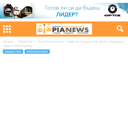
Начало
Общество
Читателски сигнал: гнездо на стършели до детска площадка в
парка в Панагюрище
ОБЩЕСТВО
ПРЕПОРЪЧАНИ