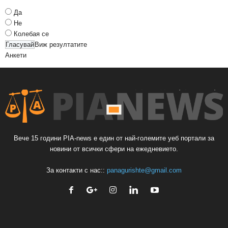
Да
Не
Колебая се
Виж резултатите
Анкети
Вече 15 години PIA-news е един от най-големите уеб портали за
новини от всички сфери на ежедневието.
За контакти с нас::
panagurishte@gmail.com