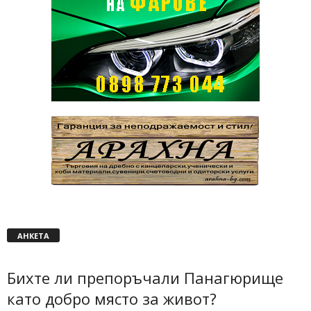
АНКЕТА
Бихте ли препоръчали Панагюрище
като добро място за живот?