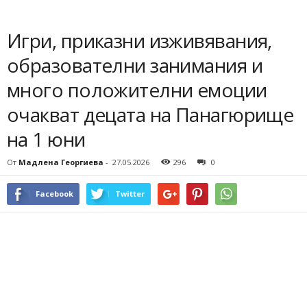
Игри, приказни изживявания,
образователни занимания и
много положителни емоции
очакват децата на Панагюрище
на 1 юни
От
Мадлена Георгиева
-
27.05.2026
296
0
Facebook
Twitter