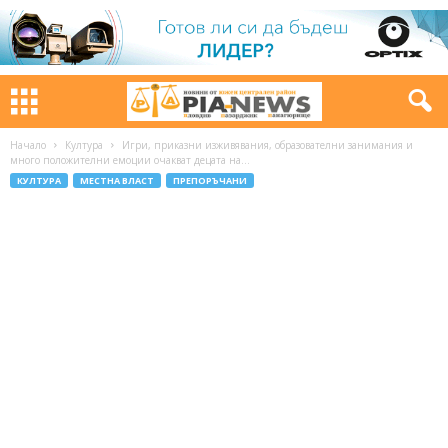
Начало
Култура
Игри, приказни изживявания, образователни занимания и
много положителни емоции очакват децата на...
КУЛТУРА
МЕСТНА ВЛАСТ
ПРЕПОРЪЧАНИ