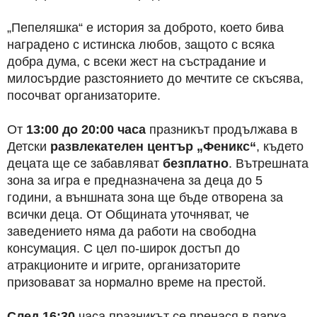
„Пепеляшка“ е история за доброто, което бива
наградено с истинска любов, защото с всяка
добра дума, с всеки жест на състрадание и
милосърдие разстоянието до мечтите се скъсява,
посочват организаторите.
От
13:00 до 20:00 часа
празникът продължава в
Детски
развлекателен център „Феникс“
, където
децата ще се забавляват
безплатно
. Вътрешната
зона за игра е предназначена за деца до 5
години, а външната зона ще бъде отворена за
всички деца. От Общината уточняват, че
заведението няма да работи на свободна
консумация. С цел по-широк достъп до
атракционите и игрите, организаторите
призовават за нормално време на престой.
След 16:30
часа празникът се пренася в парка.