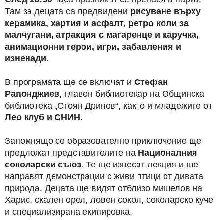
Там за децата са предвидени
рисуване върху
керамика, хартия и асфалт, ретро коли за
малчугани, атракция с магаренце и каручка,
анимационни герои, игри, забавления и
изненади.
В програмата ще се включат и
Стефан
Рапонджиев
, главен библиотекар на Общинска
библиотека „Стоян Дринов“, както и младежите от
Лео клуб и СНИН.
Запомнящо се образователно приключение ще
предложат представителите на
Националния
соколарски съюз.
Те ще изнесат лекция и ще
направят демонстрации с живи птици от дивата
природа. Децата ще видят отблизо мишелов на
Харис, скален орел, ловен сокол, соколарско куче
и специализирана екипировка.