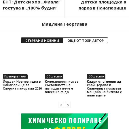
БНТ: Детски хор „Фиала“
детска площадка в
гостува в „100% будни“
парка в Панагюрище
Мадлена Георгиева
СВЪРЗАНИ НОВИНИ
ОЩЕ ОТ ТОЗИ АВТОР
Препоръчани
Общество
Общество
Йордан Йовчев идва в
Колективният иск за
Кадри от огнения ад
Панагюрище за
състоянието на
край Церово и
Спортна панорама 2026
пътищата вече е
Славовица показват
внесен в съда
мащаба на битката с
пламъците