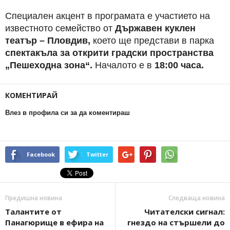
Специален акцент в програмата е участието на
известното семейство от
Държавен куклен
театър – Пловдив,
което ще представи в парка
спектакъла за открити градски пространства
„Пешеходна зона“.
Началото е в
18:00 часа.
КОМЕНТИРАЙ
Влез в профила си за да коментираш
Facebook
Twitter
Предишна новина
Следваща новина
Талантите от
Читателски сигнал:
Панагюрище в ефира на
гнездо на стършели до