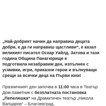
„Най-добрият начин да направиш децата
добри, е да ги направиш щастливи“, е казал
великият писател Оскар Уайлд. Затова и тази
година Община Панагюрище е
подготвила
незабравим ден, изпълнен с
усмивки, игри, приказни герои и вълнуващи
срещи за всички деца на Първи юни!
Празничният ден започва в
11:00
часа в Театър
Дом-паметник с
безплатната постановка
„Пепеляшка“
на Драматичен театър „Никола
Вапцаров“ – Благоевград.