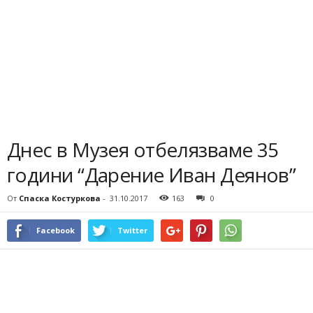
Днес в Музея отбелязваме 35
години “Дарение Иван Деянов”
От
Спаска Костуркова
-
31.10.2017
163
0
Facebook
Twitter