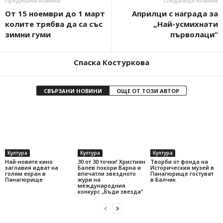
Предишна новина
Следваща новина
От 15 ноември до 1 март
Априлци с награда за
колите трябва да са със
„Най-усмихнати
зимни гуми
първолаци“
Спаска Костуркова
СВЪРЗАНИ НОВИНИ
ОЩЕ ОТ ТОЗИ АВТОР
Култура
Култура
Култура
Най-новите кино
30 от 30 точки! Християн
Творби от фонда на
заглавия идват на
Балев покори Варна и
Историческия музей в
голям екран в
впечатли звездното
Панагюрище гостуват
Панагюрище
жури на
в Балчик
международния
конкурс „Бъди звезда“