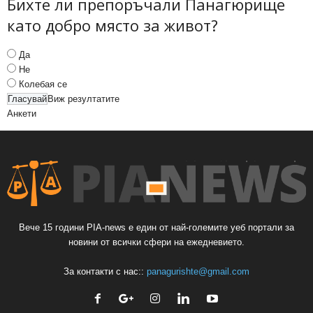
Бихте ли препоръчали Панагюрище
като добро място за живот?
Да
Не
Колебая се
Виж резултатите
Анкети
Вече 15 години PIA-news е един от най-големите уеб портали за
новини от всички сфери на ежедневието.
За контакти с нас::
panagurishte@gmail.com