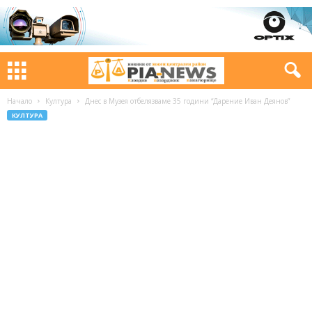
Начало
Култура
Днес в Музея отбелязваме 35 години “Дарение Иван Деянов”
КУЛТУРА