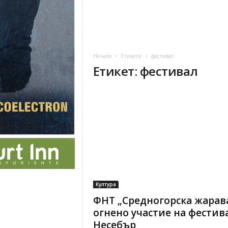
Начало
Етикети
фестивал
Етикет: фестивал
Култура
ФНТ „Средногорска жарава
огнено участие на фестив
Несебър