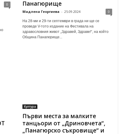
Панагюрище
0
Мадлена Георгиева
-
25.09.2024
0
Я
​На 28-ми и 29-ти септември в града ни ще се
проведе V-тото издание на Фестивала на
но
здравословния живот „Здравей, Здраве!“, на който
Община Панагюрище...
Култура
Първи места за малките
ОТ
танцьори от „Дриновчета“,
„Панагюрско съкровище“ и