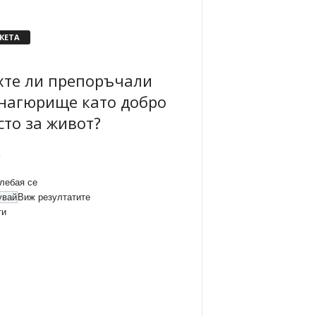
КЕТА
хте ли препоръчали
нагюрище като добро
сто за живот?
лебая се
Виж резултатите
ти