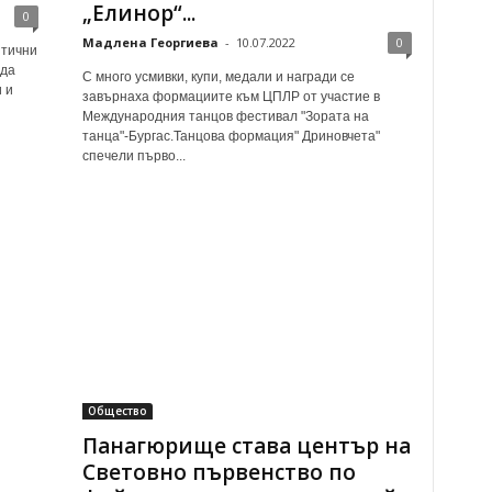
„Елинор“...
0
Мадлена Георгиева
-
10.07.2022
0
нтични
 да
С много усмивки, купи, медали и награди се
 и
завърнаха формациите към ЦПЛР от участие в
Международния танцов фестивал "Зората на
танца"-Бургас.Танцова формация" Дриновчета"
спечели първо...
Общество
Панагюрище става център на
Световно първенство по