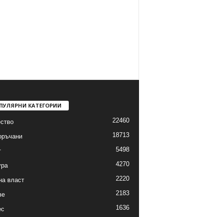
ПУЛЯРНИ КАТЕГОРИИ
22460
ство
18713
оръчани
5498
т
4270
ура
2220
на власт
2183
ве
1636
ес