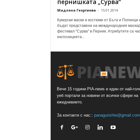
пернишката „Сурва“
Мадлена Георгиева
-
15.01.2014
Кукерски маски и костюми от Бъта и Попинци
бъдат представени на международния маска
фестивал "Сурва" в Перник. Атрибутите са час
експозицията...
Вече 15 години PIA-news е един от най-гол
уеб портали за новини от всички сфери на
ежедневието.
За контакти с нас::
panagurishte@gmail.com