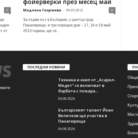
фойерверки през месец май
0
Мадлена Георгиева
-
09.05.2013
0
 ще
За първи път в България, с център град
раден
Панагюрище, в три поредни дни – 17, 18 и 19 май
т от
2013 година, ще се...
ПОСЛЕДНИ НОВИНИ
ПО
Обще
Техника и екип от „Асарел-
Медет“ се включват в
Преп
емите
борбата с пожара...
Спор
06.08.2026
Култ
Българският талант Йоан
Мест
Величков ще участва в
Панагюрище
Здра
06.08.2026
Бизн