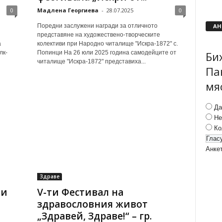
0
Мадлена Георгиева
-
28.07.2025
0
АН
Поредни заслужени награди за отличното
представяне на художествено-творческите
а
колективи при Народно читалище "Искра-1872" с.
Би
лк-
Попинци На 26 юли 2025 година самодейците от
читалище "Искра-1872" представиха...
Па
мя
Да
Не
Ко
Анке
Здраве
ни
V-ти Фестивал на
здравословния живот
„Здравей, Здраве!“ – гр.