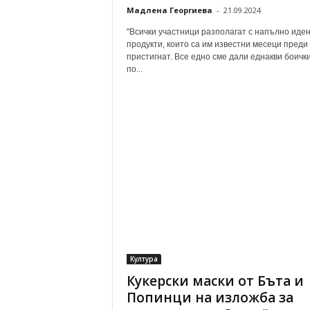
Мадлена Георгиева
-
21.09.2024
"Всички участници разполагат с напълно иде
продукти, които са им известни месеци преди
пристигнат. Все едно сме дали еднакви боички
по...
Култура
Кукерски маски от Бъта и
Попинци на изложба за