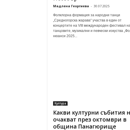
Мадлена Георгиева
-
30.07.2025
Фолклорна формация за народни танци
„Средногорска жарава“ участва в един от
концертите на VIII международен фестивал н
танцовите, музикални и певчески изкуства „Фо
нюанси 2025...
Култура
Какви културни събития 
очакват през октомври в
община Панагюрище