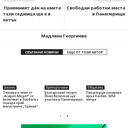
Предишна новина
Следваща новина
Приемният ден на кмета
Свободни работни места
тази седмица ще е в
в Панагюрище
петък
Мадлена Георгиева
СВЪРЗАНИ НОВИНИ
ОЩЕ ОТ ТОЗИ АВТОР
Бизнес
Препоръчани
Общество
Техника и екип от
Българският талант
Панагюрци покориха
„Асарел-Медет“ се
Йоан Величков ще
връх Казбек, 5054
включват в борбата с
участва в Панагюрище
метра
пожара край
магистрала „Тракия“