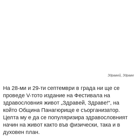
Здравей, Здраве
​На 28-ми и 29-ти септември в града ни ще се
проведе V-тото издание на Фестивала на
здравословния живот „Здравей, Здраве!“, на
който Община Панагюрище е съорганизатор.
Целта му е да се популяризира здравословният
начин на живот както във физически, така и в
духовен план.