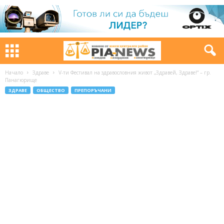
Начало
Здраве
V-ти Фестивал на здравословния живот „Здравей, Здраве!“ – гр.
Панагюрище
ЗДРАВЕ
ОБЩЕСТВО
ПРЕПОРЪЧАНИ