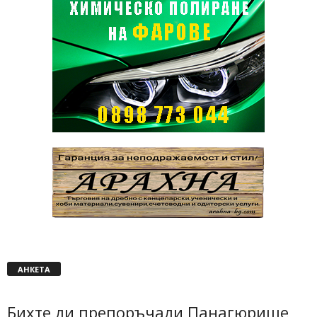
АНКЕТА
Бихте ли препоръчали Панагюрище