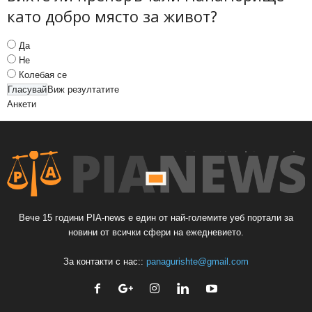
като добро място за живот?
Да
Не
Колебая се
Виж резултатите
Анкети
Вече 15 години PIA-news е един от най-големите уеб портали за
новини от всички сфери на ежедневието.
За контакти с нас::
panagurishte@gmail.com