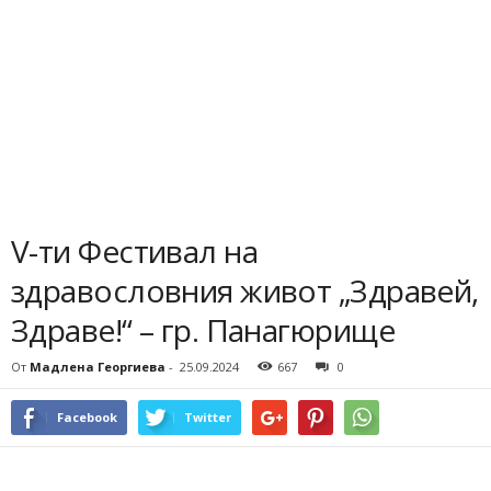
V-ти Фестивал на
здравословния живот „Здравей,
Здраве!“ – гр. Панагюрище
От
Мадлена Георгиева
-
25.09.2024
667
0
Facebook
Twitter