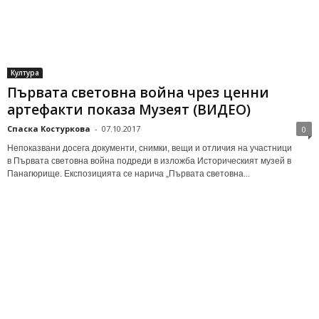
Култура
Първата световна война чрез ценни
артефакти показа Музеят (ВИДЕО)
Спаска Костуркова
-
07.10.2017
0
Непоказвани досега документи, снимки, вещи и отличия на участници
в Първата световна война подреди в изложба Историческият музей в
Панагюрище. Експозицията се нарича „Първата световна...