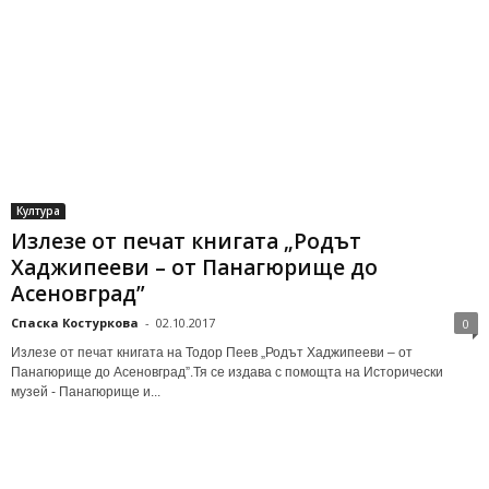
Култура
Излезе от печат книгата „Родът
Хаджипееви – от Панагюрище до
Асеновград”
Спаска Костуркова
-
02.10.2017
0
Излезе от печат книгата на Тодор Пеев „Родът Хаджипееви – от
Панагюрище до Асеновград”.Тя се издава с помощта на Исторически
музей - Панагюрище и...