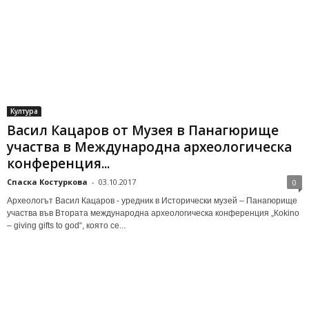
Култура
Васил Кацаров от Музея в Панагюрище
участва в Международна археологическа
конференция...
Спаска Костуркова
-
03.10.2017
0
Археологът Васил Кацаров - уредник в Исторически музей – Панагюрище
участва във Втората международна археологическа конференция „Кokino
– giving gifts to god“, която се...