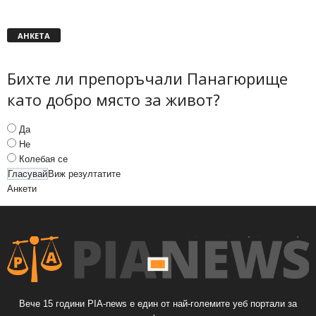
АНКЕТА
Бихте ли препоръчали Панагюрище
като добро място за живот?
Да
Не
Колебая се
Виж резултатите
Анкети
Вече 15 години PIA-news е един от най-големите уеб портали за