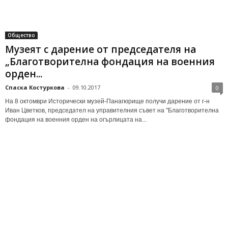
Общество
Музеят с дарение от председателя на
„Благотворителна фондация на военния
орден...
Спаска Костуркова
-
09.10.2017
0
На 8 октомври Исторически музей-Панагюрище получи дарение от г-н
Иван Цветков, председател на управителния съвет на "Благотворителна
фондация на военния орден на огърлицата на...