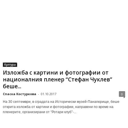
Култура
Изложба с картини и фотографии от
националния пленер “Стефан Чуклев”
беше...
Спаска Костуркова
-
01.10.2017
0
На 30 септември, в сградата на Исторически музей-Панагюрище, беше
открита изложба от картини и фотографии, направени по време на
пленерите, организирани от “Ротари клуб”-...