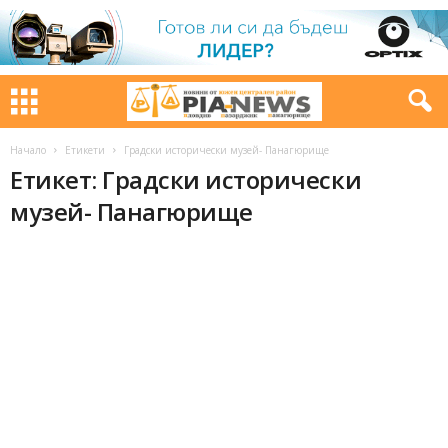
Начало
Етикети
Градски исторически музей- Панагюрище
Етикет: Градски исторически
музей- Панагюрище