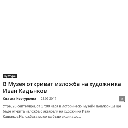
Култура
В Музея откриват изложба на художника
Иван Кадънков
Спаска Костуркова
-
25.09.2017
0
Утре, 26 септември, от 17:00 часа в Исторически музей-Панагюрище ще
бъде открита изложба с акварели на художника Иван
Кадънков.Изложбата може да бъде видяна до...