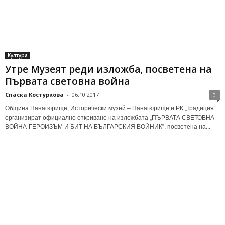
Култура
Утре Музеят реди изложба, посветена на
Първата световна война
Спаска Костуркова
-
06.10.2017
0
Община Панагюрище, Исторически музей – Панагюрище и РК „Традиция“
организират официално откриване на изложбата „ПЪРВАТА СВЕТОВНА
ВОЙНА-ГЕРОИЗЪМ И БИТ НА БЪЛГАРСКИЯ ВОЙНИК”, посветена на...