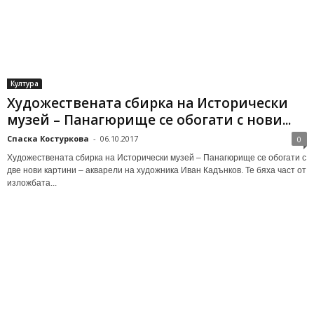
Култура
Художествената сбирка на Исторически
музей – Панагюрище се обогати с нови...
Спаска Костуркова
-
06.10.2017
0
Художествената сбирка на Исторически музей – Панагюрище се обогати с
две нови картини – акварели на художника Иван Кадънков. Те бяха част от
изложбата...