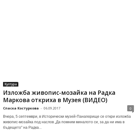
Култура
Изложба живопис-мозайка на Радка
Маркова откриха в Музея (ВИДЕО)
Спаска Костуркова
-
06.09.2017
0
Вчера, 5 септември, в Исторически музей-Панагюрище се откри изложба
живопис-мозайка под наслов „Да помним миналото си, за да ни има в
бъдещето” на Радка...