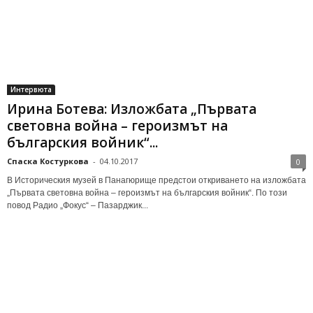
Интервюта
Ирина Ботева: Изложбата „Първата
световна война – героизмът на
българския войник“...
Спаска Костуркова
-
04.10.2017
0
В Историческия музей в Панагюрище предстои откриването на изложбата
„Първата световна война – героизмът на българския войник“. По този
повод Радио „Фокус“ – Пазарджик...