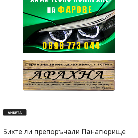
АНКЕТА
Бихте ли препоръчали Панагюрище