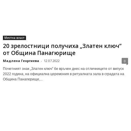
Местна власт
20 зрелостници получиха „Златен ключ”
от Община Панагюрище
Мадлена Георгиева
-
12.07.2022
0
Почетният знак „Златен ключ” бе връчен днес на отличниците от випуск
2022 година, на официална церемония в ритуалната зала в сградата на
Община Панагюрище,...