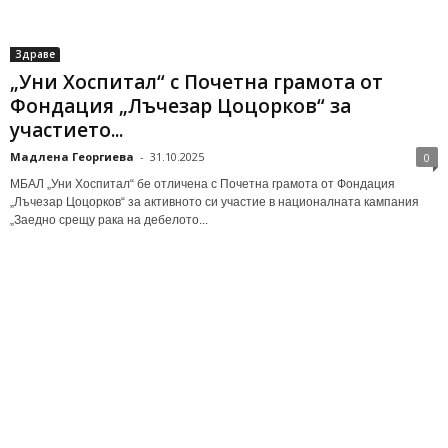
Здраве
„Уни Хоспитал“ с Почетна грамота от
Фондация „Лъчезар Цоцорков“ за
участието...
Мадлена Георгиева
-
31.10.2025
0
МБАЛ „Уни Хоспитал“ бе отличена с Почетна грамота от Фондация
„Лъчезар Цоцорков“ за активното си участие в националната кампания
„Заедно срещу рака на дебелото...