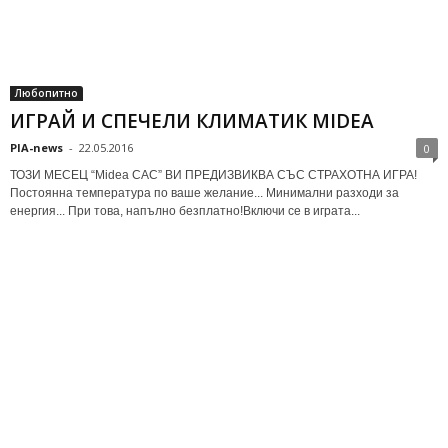
Любопитно
ИГРАЙ И СПЕЧЕЛИ КЛИМАТИК MIDEA
PIA-news
-
22.05.2016
0
ТОЗИ МЕСЕЦ “Midea CAC” ВИ ПРЕДИЗВИКВА СЪС СТРАХОТНА ИГРА!
Постоянна температура по ваше желание... Минимални разходи за
енергия... При това, напълно безплатно!Включи се в играта...