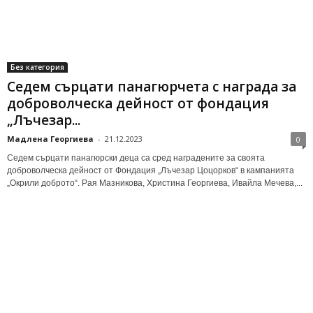
Без категория
Седем сърцати панагюрчета с награда за
доброволческа дейност от фондация
„Лъчезар...
Мадлена Георгиева
-
21.12.2023
0
Седем сърцати панагюрски деца са сред наградените за своята
доброволческа дейност от Фондация „Лъчезар Цоцорков“ в кампанията
„Окрили доброто“. Рая Мазникова, Христина Георгиева, Ивайла Мечева,...