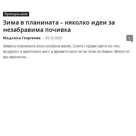
Препоръчани
Зима в планината – няколко идеи за
незабравима почивка
Мадлена Георгиева
-
05.12.2025
0
Зимата планината носи особена магия. Снегът прави света по-тих,
въздухът е кристално чист, а времето като че ли тече по-бавно. Много от
вас вероятно...