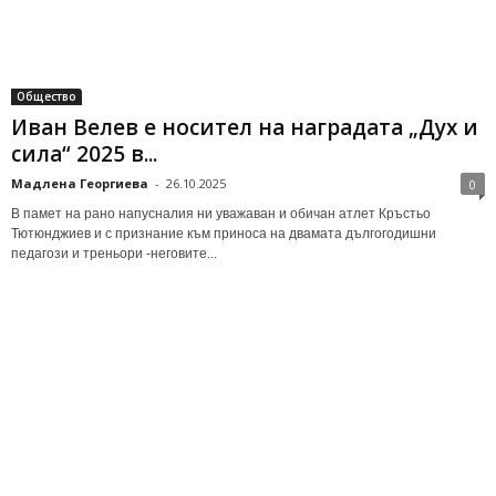
Общество
Иван Велев е носител на наградата „Дух и
сила“ 2025 в...
Мадлена Георгиева
-
26.10.2025
0
В памет на рано напусналия ни уважаван и обичан атлет Кръстьо
Тютюнджиев и с признание към приноса на двамата дългогодишни
педагози и треньори -неговите...