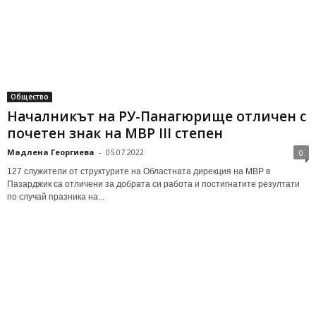
Общество
Началникът на РУ-Панагюрище отличен с
почетен знак на МВР III степен
Мадлена Георгиева
-
05.07.2022
0
127 служители от структурите на Областната дирекция на МВР в
Пазарджик са отличени за добрата си работа и постигнатите резултати
по случай празника на...