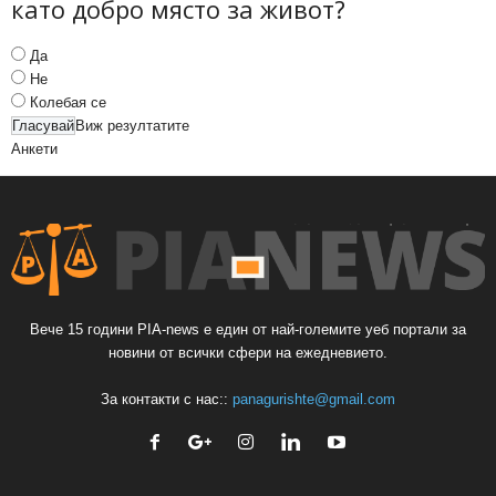
като добро място за живот?
Да
Не
Колебая се
Виж резултатите
Анкети
Вече 15 години PIA-news е един от най-големите уеб портали за
новини от всички сфери на ежедневието.
За контакти с нас::
panagurishte@gmail.com