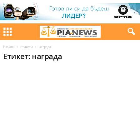
Начало
Етикети
награда
Етикет: награда