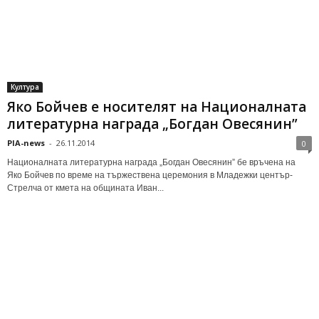
Култура
Яко Бойчев е носителят на Националната
литературна награда „Богдан Овесянин”
PIA-news
-
26.11.2014
0
Националната литературна награда „Богдан Овесянин” бе връчена на
Яко Бойчев по време на тържествена церемония в Младежки център-
Стрелча от кмета на общината Иван...