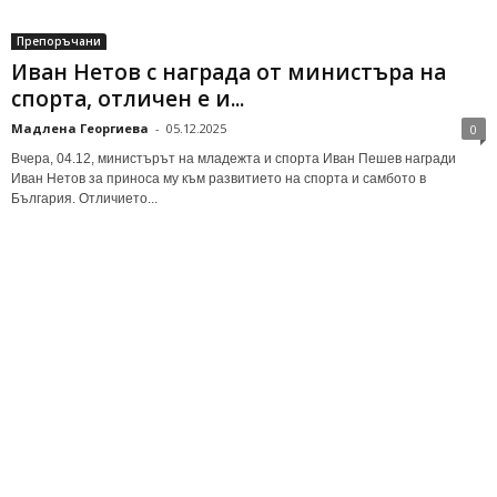
Препоръчани
Иван Нетов с награда от министъра на
спорта, отличен е и...
Мадлена Георгиева
-
05.12.2025
0
Вчера, 04.12, министърът на младежта и спорта Иван Пешев награди
Иван Нетов за приноса му към развитието на спорта и самбото в
България. Отличието...