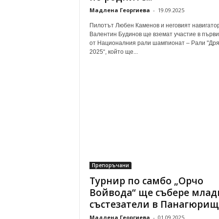
Мадлена Георгиева
-
19.09.2025
Пилотът Любен Каменов и неговият навигато
Валентин Будинов ще вземат участие в първи
от Националния рали шампионат – Рали "Др
2025“, който ще...
Препоръчани
Турнир по самбо „Орчо
Войвода“ ще събере млад
състезатели в Панагюрищ
Мадлена Георгиева
-
01.09.2025