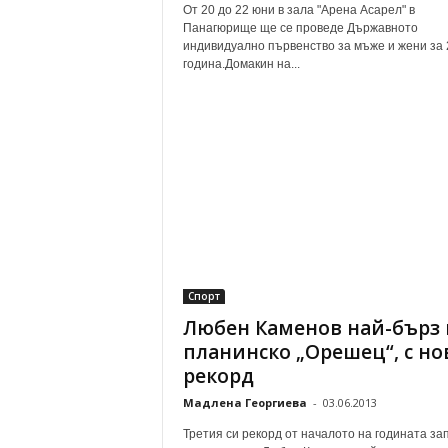
От 20 до 22 юни в зала "Арена Асарел" в
Панагюрище ще се проведе Държавното
индивидуално първенство за мъже и жени за
година.Домакин на...
Спорт
Любен Каменов най-бърз 
планинско „Орешец“, с но
рекорд
Мадлена Георгиева
-
03.06.2013
Третия си рекорд от началото на годината за