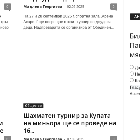
0
Мадлена Георгиева
-
02.09.2025
0
АН
р
На 27 и 28 септември 2025 г. спортна зала „Арена
 кръг
Асарел“ ще посрещне открит турнир по джудо за
яново
деца. Надпреварата се организира от Обединен...
Би
Па
мя
Да
Не
Ко
Анке
Общество
Шахматен турнир за Купата
и
на миньора ще се проведе на
е
16...
0
Мадлена Георгиева
-
07.08.2025
0