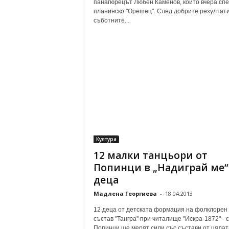
панагюрецът Любен Каменов, който вчера сп
планинско "Орешец". След добрите резултати
cъботните...
Култура
12 малки танцьори от
Попинци в „Надиграй ме“
деца
Мадлена Георгиева
-
18.04.2013
12 деца от детската формация на фолклорен
състав "Тангра" при читалище "Искра-1872" - 
Попинци ще мерят сили със състави от цялат