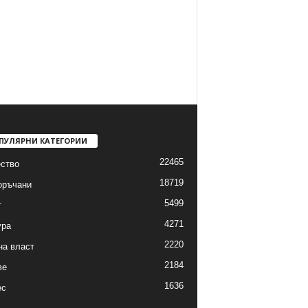
ПУЛЯРНИ КАТЕГОРИИ
22465
ство
18719
оръчани
5499
т
4271
ура
2220
на власт
2184
ве
1636
ес