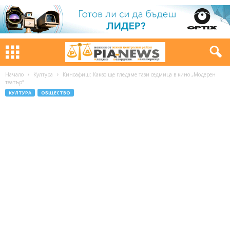
Начало
Култура
Киноафиш: Какво ще гледаме тази седмица в кино „Модерен
театър“
КУЛТУРА
ОБЩЕСТВО