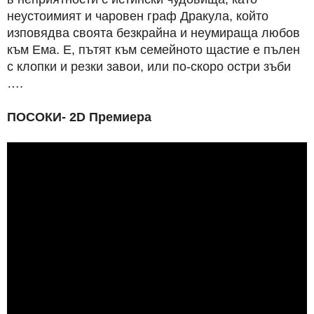
неустоимият и чаровен граф Дракула, който
изповядва своята безкрайна и неумираща любов
към Ема. Е, пътят към семейното щастие е пълен
с клопки и резки завои, или по-скоро остри зъби
….
ПОСОКИ- 2D Премиера