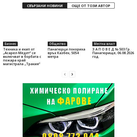
СВЪРЗАНИ НОВИНИ
ОЩЕ ОТ ТОЗИ АВТОР
Бизнес
Общество
Местна власт
Техника и екип от
Панагюрци покориха
З А П О В Е Д № 503 Гр.
„Асарел-Медет“ се
връх Казбек, 5054
Панагюрище, 06.08.2026
включват в борбата с
метра
год.
пожара край
магистрала „Тракия“