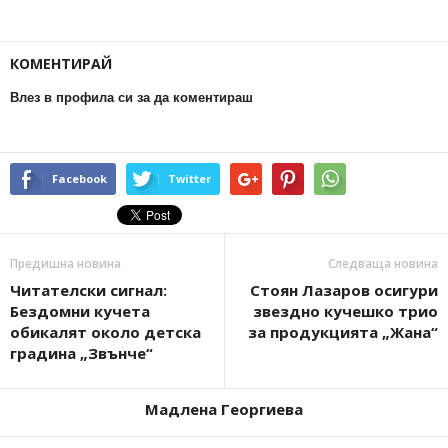
КОМЕНТИРАЙ
Влез в профила си за да коментираш
Facebook
Twitter
Предишна новина
Следваща новина
Читателски сигнал:
Стоян Лазаров осигури
Бездомни кучета
звездно кучешко трио
обикалят около детска
за продукцията „Жана“
градина „Звънче“
Мадлена Георгиева