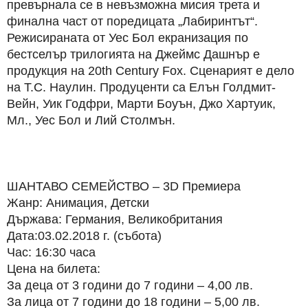
превърнала се в невъзможна мисия трета и
финална част от поредицата „Лабиринтът“.
Режисираната от Уес Бол екранизация по
бестселър трилогията на Джеймс Дашнър е
продукция на 20th Century Fox. Сценарият е дело
на Т.С. Наулин. Продуценти са Елън Голдмит-
Вейн, Уик Годфри, Марти Боуън, Джо Хартуик,
Мл., Уес Бол и Лий Столмън.
ШАНТАВО СЕМЕЙСТВО – 3D Премиера
Жанр: Анимация, Детски
Държава: Германия, Великобритания
Дата:03.02.2018 г. (събота)
Час: 16:30 часа
Цена на билета:
За деца от 3 години до 7 години – 4,00 лв.
За лица от 7 години до 18 години – 5,00 лв.