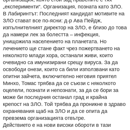
„експерименти“. Организация, позната като ЗЛО.
В Лабиринтът: Последният кандидат мотивите на
ЗЛО стават все по-ясни: д-р Ава Пейдж,
изпълнителният директор на ЗЛО, е близо до това
да намери лек за болестта – инфекция,
унищожила населението на планетата. Но
лечението ще стане факт чрез пожертването на
няколкото млади хора, останали живи, които
очевидно са имунизирани срещу вируса. За да
освободи онези, които са били използвани като
опитни зайчета, включително неговия приятел
Минхо, Томас трябва да се съюзи с няколкото
оцелели, познати и непознати, за да се бори за
може би последния останал град и крайна
крепост на ЗЛО. Той трябва да проникне в здраво
охранявания щаб на ЗЛО и да се опита да
превзема организацията отвътре.
Действието е на нови високи обороти в тази