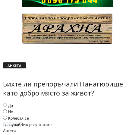
АНКЕТА
Бихте ли препоръчали Панагюрище
като добро място за живот?
Да
Не
Колебая се
Виж резултатите
Анкети