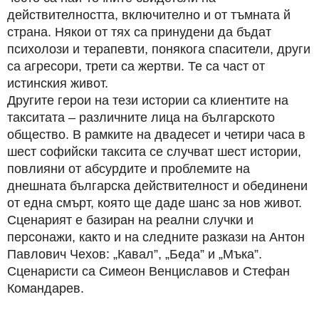
действителността, включително и от тъмната й
страна. Някои от тях са принудени да бъдат
психолози и терапевти, понякога спасители, други
са агресори, трети са жертви. Те са част от
истинския живот.
Другите герои на тези истории са клиентите на
такситата – различните лица на българското
общество. В рамките на двадесет и четири часа в
шест софийски таксита се случват шест истории,
повлияни от абсурдите и проблемите на
днешната българска действителност и обединени
от една смърт, която ще даде шанс за нов живот.
Сценарият е базиран на реални случки и
персонажи, както и на следните разкази на Антон
Павлович Чехов: „Кавал”, „Беда” и „Мъка”.
Сценаристи са Симеон Венциславов и Стефан
Командарев.