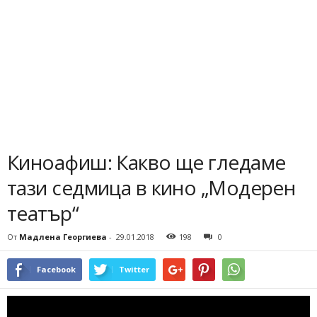
Киноафиш: Какво ще гледаме
тази седмица в кино „Модерен
театър“
От
Мадлена Георгиева
-
29.01.2018
198
0
Facebook
Twitter