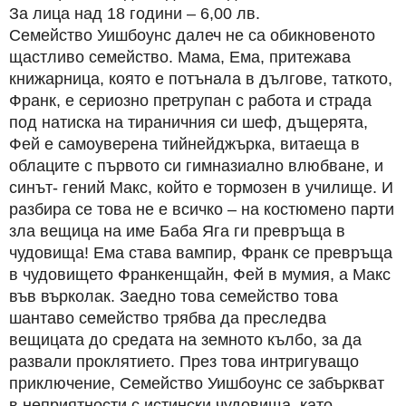
За лица над 18 години – 6,00 лв.
Семейство Уишбоунс далеч не са обикновеното
щастливо семейство. Мама, Ема, притежава
книжарница, която е потънала в дългове, таткото,
Франк, е сериозно претрупан с работа и страда
под натиска на тираничния си шеф, дъщерята,
Фей е самоуверена тийнейджърка, витаеща в
облаците с първото си гимназиално влюбване, и
синът- гений Макс, който е тормозен в училище. И
разбира се това не е всичко – на костюмено парти
зла вещица на име Баба Яга ги превръща в
чудовища! Ема става вампир, Франк се превръща
в чудовището Франкенщайн, Фей в мумия, а Макс
във върколак. Заедно това семейство това
шантаво семейство трябва да преследва
вещицата до средата на земното кълбо, за да
развали проклятието. През това интригуващо
приключение, Семейство Уишбоунс се забъркват
в неприятности с истински чудовища, като