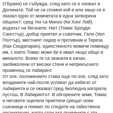
О’Браян) се събужда, след като се е озовал в
Долината. Той не си спомня кой е или защо се е
оказал едно от момчетата в една затворена
общност; сред тях са Минхо (Ки Хонг Лий),
водачът на бегачите; Нют (Томас Броуди-
Сангстър), добър приятел и съветник, Гали (Уил
Полтър), местният лидер и противник и Тереза
(Кая Скоделарио), единственото момиче помежду
им, с което Томас може би е имал нещо общо в
миналото. Всеки те са хванати в капан,
заобиколени от високи стени и непрекъснато
променящ се лабиринт.
От зле, положението става още по-зле, след като
младежите най-после успяват да избягат от
лабиринта и се оказват сред безлюдна изгоряла
пустош. В Лабиринтът: В обгорените земи, Томас
и неговите оцелели приятели срещат нови
съюзници и поемат по следите на тайнствена
организация, която стои зад правените с тях