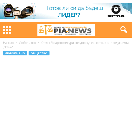
Начало
Любопитно
Стоян Лазаров осигури звездно кучешко трио за продукцията
„Жана“
ЛЮБОПИТНО
ОБЩЕСТВО