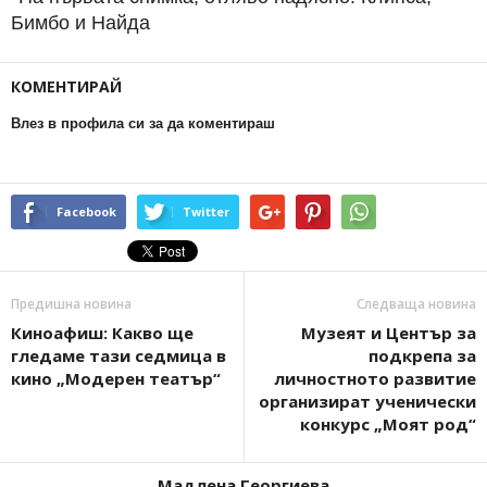
Бимбо и Найда
КОМЕНТИРАЙ
Влез в профила си за да коментираш
Facebook
Twitter
Предишна новина
Следваща новина
Киноафиш: Какво ще
Музеят и Център за
гледаме тази седмица в
подкрепа за
кино „Модерен театър“
личностното развитие
организират ученически
конкурс „Моят род“
Мадлена Георгиева