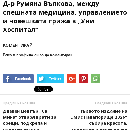
Д-р Румяна Вълкова, между
спешната медицина, управлението
и човешката грижа в „Уни
Хоспитал“
КОМЕНТИРАЙ
Влез в профила си за да коментираш
Facebook
Twitter
Предишна новина
Следваща новина
Дневен център „Св.
Първото издание на
Мина“ отваря врати за
„Мис Панагюрище 2026“
срещи, подкрепа и
събира красота,
полезни насоки
традиция и национален