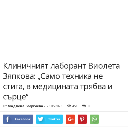
Клиничният лаборант Виолета
Зяпкова: „Само техника не
стига, в медицината трябва и
сърце“
От
Мадлена Георгиева
-
26.05.2026
451
0
Facebook
Twitter