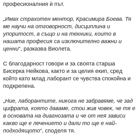
професионалния ѝ път.
„Имах страхотен ментор, Красимира Боева. Тя
ме научи на отговорност, дисциплина и
упоритост, а също и на техники, които в
нашата професия са изключително важни и
ценни
“, разказва Виолета.
С благодарност говори и за своята старша
Бисерка Нейкова, както и за целия екип, сред
който като млад лаборант се чувства спокойна и
подкрепена.
„
Ние, лаборантите, никога не забравяме, че зад
цифрата, която даваме, стои жив човек, че тя е
в основата на диагнозата и че от нея зависи
какво ще е лечението и дали то ще е най-
подходящото
“, споделя тя.