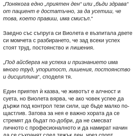
„
Понякога едно „приятен ден“ или „бъди здрава“
от пациент е достатъчно, за да усетиш, че
това, което правиш, има смисъл
.“
Заедно със съпруга си Виолета е възпитала двете
си момчета с разбирането, че зад всеки успех
стоят труд, постоянство и лишения.
„
Под айсберга на успеха и признанието има
много труд, упоритост, лишения, постоянство
и дисциплина
“, споделя тя.
Един приятел ѝ казва, че животът е алчност и
суета, но Виолета вярва, че ако човек успее да
държи под контрол тези сили, ще бъде малко по-
щастлив. Затова за нея е важно хората да се
стремят да бъдат по-добри, да не смесват
личното с професионалното и да намират начин
да се съхранят след тежък ден, чрез спорт,