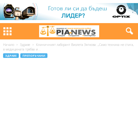
Начало
Здраве
Клиничният лаборант Виолета Зяпкова: „Само техника не стига,
в медицината трябва и...
ЗДРАВЕ
ПРЕПОРЪЧАНИ