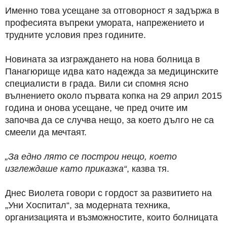
Именно това усещане за отговорност я задържа в
професията въпреки умората, напрежението и
трудните условия през годините.
Новината за изграждането на нова болница в
Панагюрище идва като надежда за медицинските
специалисти в града. Вили си спомня ясно
вълнението около първата копка на 29 април 2015
година и онова усещане, че пред очите им
започва да се случва нещо, за което дълго не са
смеели да мечтаят.
„За едно лято се построи нещо, което
изглеждаше като приказка“
, казва тя.
Днес Виолета говори с гордост за развитието на
„Уни Хоспитал“, за модерната техника,
организацията и възможностите, които болницата