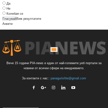
Да
Не
Колебая се
Виж резултатите
Анкети
Вече 15 години PIA-news е един от най-големите уеб портали за
новини от всички сфери на ежедневието.
За контакти с нас::
panagurishte@gmail.com