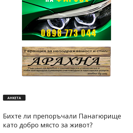
АНКЕТА
Бихте ли препоръчали Панагюрище
като добро място за живот?