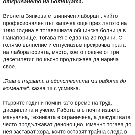
откриването на болницата.
Виолета Зяпкова е клиничен лаборант, чийто
професионален път започва още през лятото на
1994 година в тогавашната общинска болница в
Панагюрище. Тогава тя е едва на 20 години. С
голямо вълнение и ентусиазъм прекрачва прага
на лабораторията, място, което повече от три
десетилетия по-късно продължава да нарича
свое.
„Това е първата и единствената ми работа до
момента“,
казва тя с усмивка.
Първите години помни като време на труд,
дисциплина и учене. Работата е почти изцяло
мануална, техниката е ограничена, а дежурствата
често продължават денонощно. Именно тогава до
нея застават хора, които оставят трайна следа в