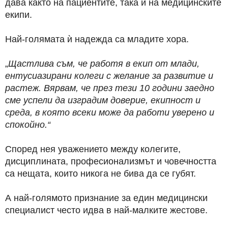
дава както на пациентите, така и на медицинските
екипи.
Най-голямата ѝ надежда са младите хора.
„
Щастлива съм, че работя в екип от млади,
ентусиазирани колеги с желание за развитие и
растеж. Вярвам, че през тези 10 години заедно
сме успели да изградим доверие, екипност и
среда, в която всеки може да работи уверено и
спокойно.“
Според нея уважението между колегите,
дисциплината, професионализмът и човечността
са нещата, които никога не бива да се губят.
А най-голямото признание за един медицински
специалист често идва в най-малките жестове.