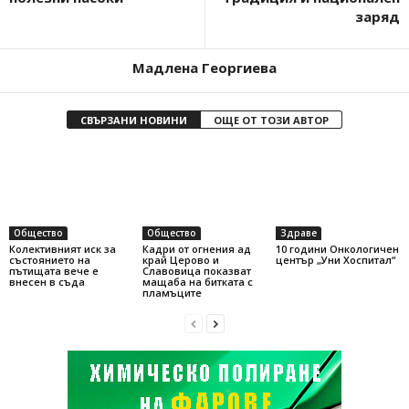
заряд
Мадлена Георгиева
СВЪРЗАНИ НОВИНИ
ОЩЕ ОТ ТОЗИ АВТОР
Общество
Общество
Здраве
Колективният иск за
Кадри от огнения ад
10 години Онкологичен
състоянието на
край Церово и
център „Уни Хоспитал“
пътищата вече е
Славовица показват
внесен в съда
мащаба на битката с
пламъците