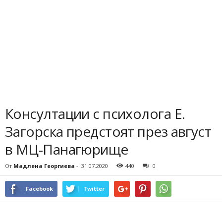
Консултации с психолога Е.
Загорска предстоят през август
в МЦ-Панагюрище
От
Мадлена Георгиева
-
31.07.2020
440
0
Facebook
Twitter