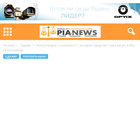
Начало
Здраве
Консултации с психолога Е. Загорска предстоят през август в МЦ-
Панагюрище
ЗДРАВЕ
ПРЕПОРЪЧАНИ