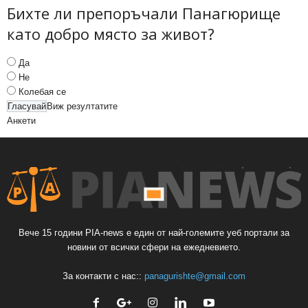
Бихте ли препоръчали Панагюрище
като добро място за живот?
Да
Не
Колебая се
Виж резултатите
Анкети
Вече 15 години PIA-news е един от най-големите уеб портали за
новини от всички сфери на ежедневието.
За контакти с нас::
panagurishte@gmail.com