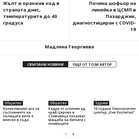
Жълт и оранжев код в
Почина шофьор на
страната днес,
линейка в ЦСМП в
температурите до 40
Пазарджик,
градуса
диагностициран с COVID-
19
Мадлена Георгиева
СВЪРЗАНИ НОВИНИ
ОЩЕ ОТ ТОЗИ АВТОР
Общество
Общество
Здраве
Колективният иск за
Кадри от огнения ад
10 години Онкологичен
състоянието на
край Церово и
център „Уни Хоспитал“
пътищата вече е
Славовица показват
внесен в съда
мащаба на битката с
пламъците