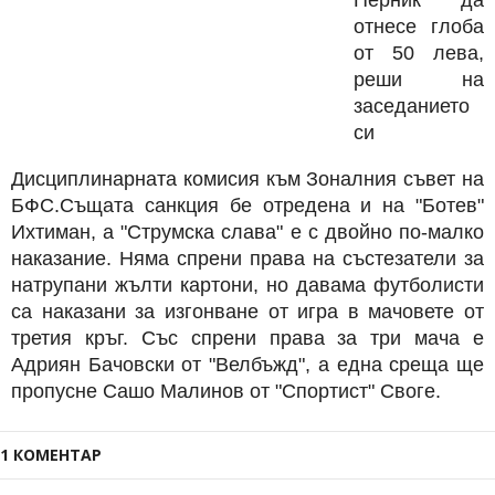
Перник да
отнесе глоба
от 50 лева,
реши на
заседанието
си
Дисциплинарната комисия към Зоналния съвет на
БФС.Същата санкция бе отредена и на "Ботев"
Ихтиман, а "Струмска слава" е с двойно по-малко
наказание. Няма спрени права на състезатели за
натрупани жълти картони, но давама футболисти
са наказани за изгонване от игра в мачовете от
третия кръг. Със спрени права за три мача е
Адриян Бачовски от "Велбъжд", а една среща ще
пропусне Сашо Малинов от "Спортист" Своге.
1 КОМЕНТАР