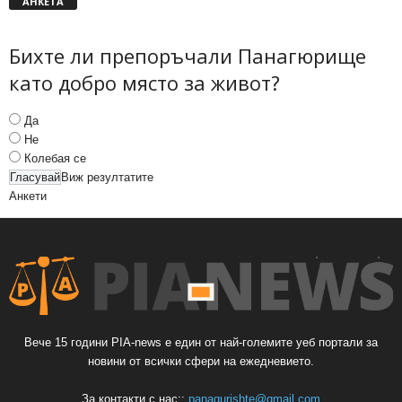
АНКЕТА
Бихте ли препоръчали Панагюрище
като добро място за живот?
Да
Не
Колебая се
Виж резултатите
Анкети
Вече 15 години PIA-news е един от най-големите уеб портали за
новини от всички сфери на ежедневието.
За контакти с нас::
panagurishte@gmail.com