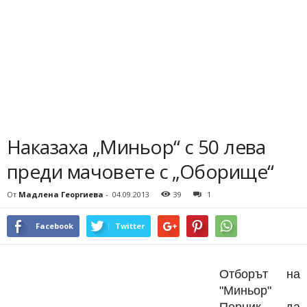
Наказаха „Миньор“ с 50 лева
преди мачовете с „Оборище“
От
Мадлена Георгиева
-
04.09.2013
39
1
Facebook
Twitter
Отборът на
"Миньор"