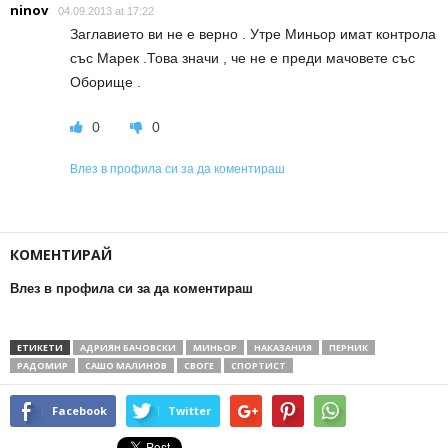
ninov
04.09.2013 at 17:22
Заглавието ви не е верно . Утре Миньор имат контрола
със Марек .Това значи , че не е преди мачовете със
Оборище .
0
0
Влез в профила си за да коментираш
КОМЕНТИРАЙ
Влез в профила си за да коментираш
ЕТИКЕТИ
АДРИЯН БАЧОВСКИ
МИНЬОР
НАКАЗАНИЯ
ПЕРНИК
РАДОМИР
САШО МАЛИНОВ
СВОГЕ
СПОРТИСТ
Facebook
Twitter