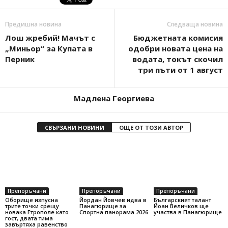
Предишна новина
Следваща новина
Лош жребий! Мачът с
Бюджетната комисия
„Миньор“ за Купата в
одобри новата цена на
Перник
водата, токът скочил
три пъти от 1 август
Мадлена Георгиева
СВЪРЗАНИ НОВИНИ
ОЩЕ ОТ ТОЗИ АВТОР
Препоръчани
Препоръчани
Препоръчани
Оборище изпусна
Йордан Йовчев идва в
Българският талант
трите точки срещу
Панагюрище за
Йоан Величков ще
новака Етрополе като
Спортна панорама 2026
участва в Панагюрище
гост, двата тима
завъртяха равенство