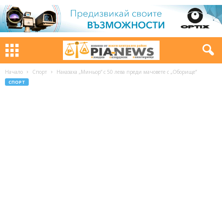
Начало
Спорт
Наказаха „Миньор“ с 50 лева преди мачовете с „Оборище“
СПОРТ