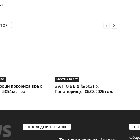
а
ВТОР
во
Местна власт
юрци покориха връх
З А П О В Е Д № 503 Гр.
, 5054 метра
Панагюрище, 06.08.2026 год.
ПОСЛЕДНИ НОВИНИ
ПО
Обще
Техника и екип от „Асарел-