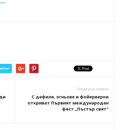
раш
witter
Следваща новина
еди
С дефиле, огньове и фойерверки
откриват Първият международен
фест „Пъстър свят“