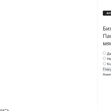
АН
Би
Па
мя
Да
Не
Ко
Анке
css">