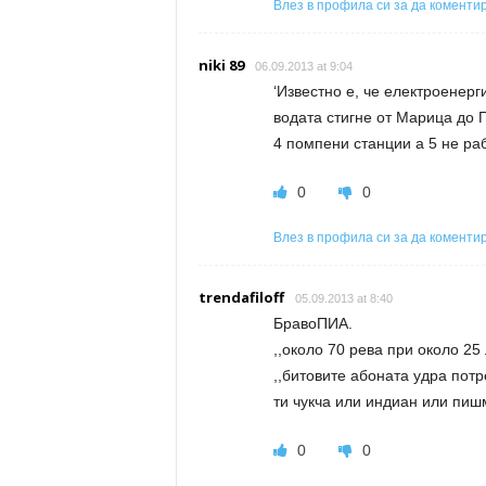
Влез в профила си за да коменти
niki 89
06.09.2013 at 9:04
‘Известно е, че електроенерги
водата стигне от Марица до 
4 помпени станции а 5 не ра
0
0
Влез в профила си за да коменти
trendafiloff
05.09.2013 at 8:40
БравоПИА.
,,около 70 рева при около 25 
,,битовите абоната удра потр
ти чукча или индиан или пишм
0
0