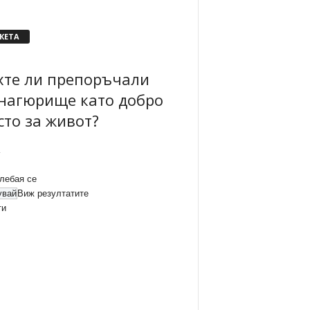
КЕТА
хте ли препоръчали
нагюрище като добро
сто за живот?
лебая се
Виж резултатите
ти