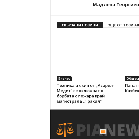
Мадлена Георгиев
СВЪРЗАНИ НОВИНИ
ОЩЕ ОТ ТОЗИ А
Бизнес
Общест
Техника и екип от „Асарел-
Панаг
Медет“ се включват в
Казбек
борбата с пожара край
магистрала „Тракия“