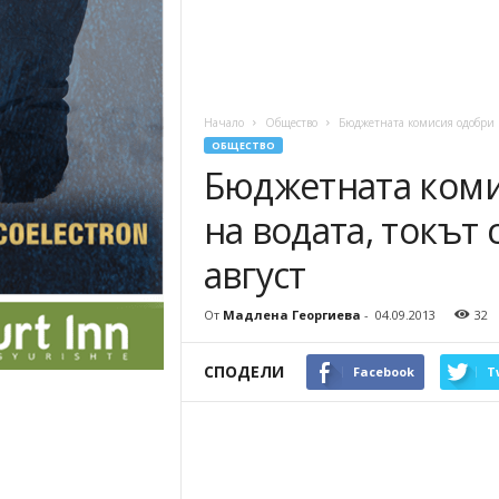
Начало
Общество
Бюджетната комисия одобри но
ОБЩЕСТВО
Бюджетната коми
на водата, токът 
август
От
Мадлена Георгиева
-
04.09.2013
32
СПОДЕЛИ
Facebook
T