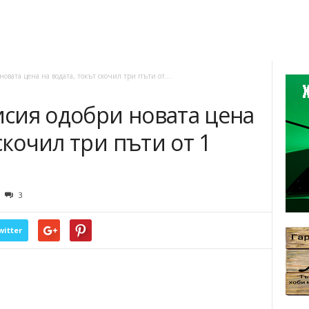
вата цена на водата, токът скочил три пъти от...
сия одобри новата цена
скочил три пъти от 1
3
witter