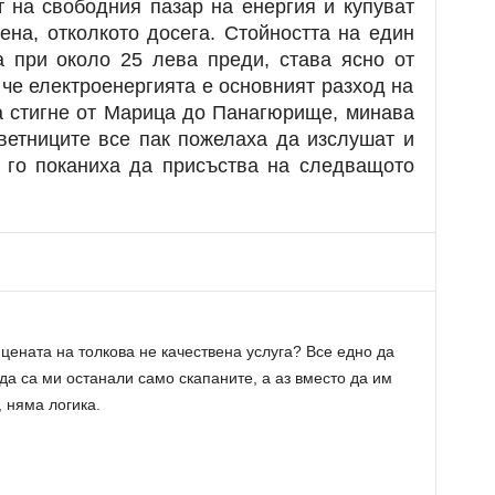
т на свободния пазар на енергия и купуват
ена, отколкото досега. Стойността на един
а при около 25 лева преди, става ясно от
 че електроенергията е основният разход на
та стигне от Марица до Панагюрище, минава
ветниците все пак пожелаха да изслушат и
 го поканиха да присъства на следващото
 цената на толкова не качествена услуга? Все едно да
да са ми останали само скапаните, а аз вместо да им
 няма логика.