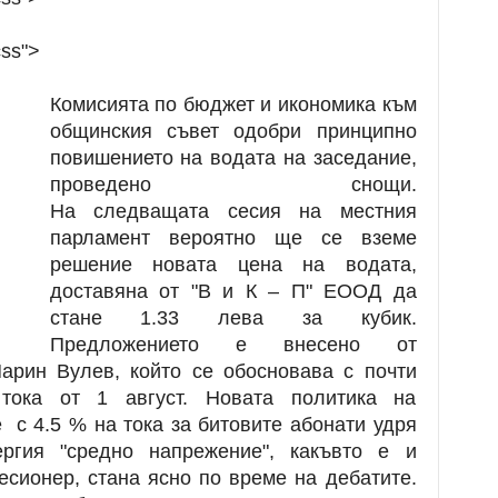
css">
Комисията по бюджет и икономика към
общинския съвет одобри принципно
повишението на водата на заседание,
проведено снощи.
На следващата сесия на местния
парламент вероятно ще се вземе
решение новата цена на водата,
доставяна от "В и К – П" ЕООД да
стане 1.33 лева за кубик.
Предложението е внесено от
арин Вулев, който се обосновава с почти
 тока от 1 август. Новата политика на
 с 4.5 % на тока за битовите абонати удря
ергия "средно напрежение", какъвто е и
есионер, стана ясно по време на дебатите.