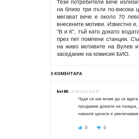
Тези потребители вече излиза
на близо три пъти по-висока ц
мегават вече е около 70 лев
внесените мотиви. Известно е,
"В и К", тъй като докато вода
през пет помпени станции. Съ
на живо мотивите на Вулев и
заседание на комисия БИО.
3 КОМЕНТАРА
kxr86
07.09.2013 at 8:35
Чудя се как може да се вдига
продавам домати на пазара, 
намаля цената е увеличавам,
0
0