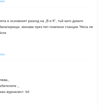
раш
ята е основният разход на „В и К“, тъй като докато
Панагюрище, минава през пет помпени станции.’Неса ли
боти
раш
лева,,
ебителите ,,
ан журналист :lol: