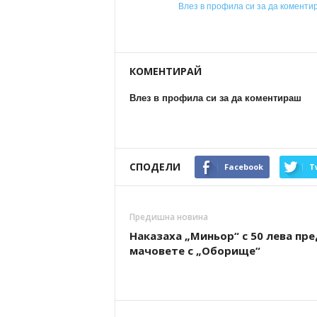
Влез в профила си за да коменти
КОМЕНТИРАЙ
Влез в профила си за да коментираш
СПОДЕЛИ
Facebook
T
Предишна новина
Наказаха „Миньор“ с 50 лева пр
мачовете с „Оборище“