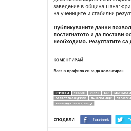
заведение в община Панагюрищ
на учениците и стабилни резул
Публикуваните данни позвол
постигнатото и да постави о
необходимо. Резултатите са
КОМЕНТИРАЙ
Влез в профила си за да коментираш
ЕТИКЕТИ
10 КЛАС
7 КЛАС
БЕЛ
МАТЕМАТИ
ОБЛАСТ ПАЗАРДЖИК
ПАНАГЮРИЩЕ
ПРОФЕСИ
УЧИЛИЩА ПАНАГЮРИЩЕ
СПОДЕЛИ
Facebook
T