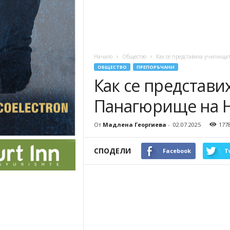
Начало
Общество
Как се представиха училищат
ОБЩЕСТВО
ПРЕПОРЪЧАНИ
Как се представи
Панагюрище на НВ
От
Мадлена Георгиева
-
02.07.2025
177
СПОДЕЛИ
Facebook
T