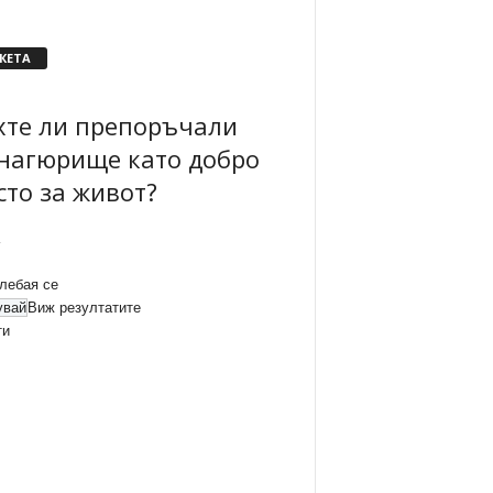
КЕТА
хте ли препоръчали
нагюрище като добро
сто за живот?
лебая се
Виж резултатите
ти