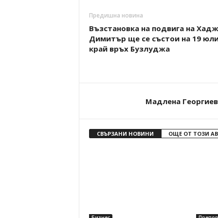
Предишна новина
Възстановка на подвига на Хад
Димитър ще се състои на 19 юл
край връх Бузлуджа
Мадлена Георгиев
СВЪРЗАНИ НОВИНИ
ОЩЕ ОТ ТОЗИ А
Бизнес
Препо