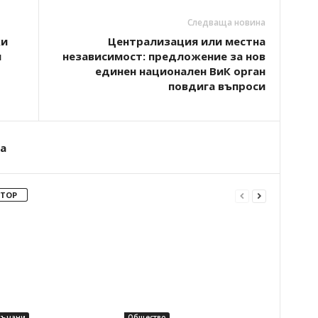
Следваща новина
жи
Централизация или местна
и
независимост: предложение за нов
единен национален ВиК орган
повдига въпроси
а
ВТОР
ръчани
Общество