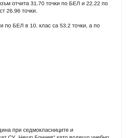
зъм отчита 31.70 точки по БЕЛ и 22.22 по
т 26.96 точки.
по БЕЛ в 10. клас са 53.2 точки, а по
дина при седмокласниците и
ват СУ „Нешо Бончев“ като водещо учебно