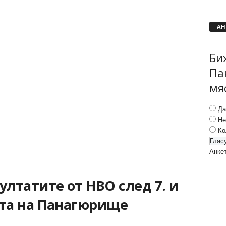
АН
Би
Па
мя
Да
Не
Ко
Анке
ултатите от НВО след 7. и
ата на Панагюрище