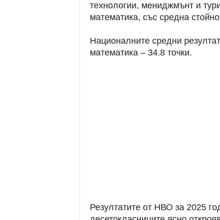
технологии, мениджмънт и тури
математика, със средна стойнос
Националните средни резултати 
математика – 34.8 точки.
Резултатите от НВО за 2025 го
десетокласниците ясно откроя