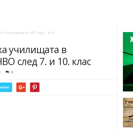
а в Панагюрище на НВО след 7. и 10....
ха училищата в
О след 7. и 10. клас
8
0
witter