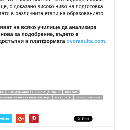
е, с доказано високо ниво на подготовка
тати в различните етапи на образованието.
яват на всяко училище да анализира
снова за подобрение, където е
 достъпни в платформата
nvoresults.com.
КА
НАЦИОНАЛНО ВЪНШНО ОЦЕНЯВАНЕ
НВО 2025
ОНАЛНА ГИМНАЗИЯ ПАНАГЮРИЩЕ
РЕЗУЛТАТИ
СУ НЕШО БОНЧЕВ
witter