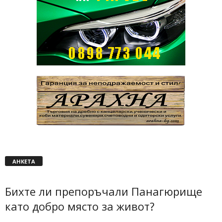
АНКЕТА
Бихте ли препоръчали Панагюрище
като добро място за живот?