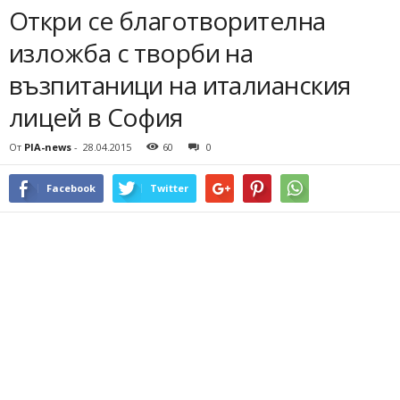
Откри се благотворителна
изложба с творби на
възпитаници на италианския
лицей в София
От
PIA-news
-
28.04.2015
60
0
Facebook
Twitter