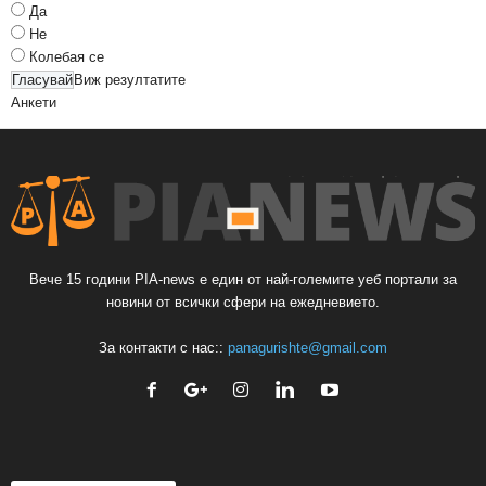
Да
Не
Колебая се
Виж резултатите
Анкети
Вече 15 години PIA-news е един от най-големите уеб портали за
новини от всички сфери на ежедневието.
За контакти с нас::
panagurishte@gmail.com