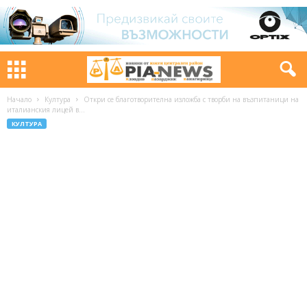
Начало
Култура
Откри се благотворителна изложба с творби на възпитаници на
италианския лицей в...
КУЛТУРА