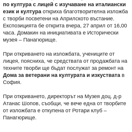
по култура с лицей с изучаване на италиански
език и култура
откриха благотворителна изложба
с творби посветени на Априлското въстание.
Експозицията бе открита вчера, 27 април от 16,00
часа. Домакин на инициативата е Исторически
музея – Панагюрище.
При откриването на изложбата, учениците от
лицея, поясниха, че средствата от продажбата на
техните творби ще бъдат послужат за ремонт на
Дома за ветерани на културата и изкуствата
в
София.
При откриването, директорът на Музея доц. д-р
Атанас Шопов, съобщи, че вече една от творбите
от изложбата е откупена от Ротари клуб –
Панагюрище.