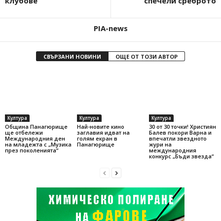
клубове
спечели среброто
PIA-news
СВЪРЗАНИ НОВИНИ
ОЩЕ ОТ ТОЗИ АВТОР
Култура
Култура
Култура
Община Панагюрище
Най-новите кино
30 от 30 точки! Християн
ще отбележи
заглавия идват на
Балев покори Варна и
Международния ден
голям екран в
впечатли звездното
на младежта с „Музика
Панагюрище
жури на
през поколенията“
международния
конкурс „Бъди звезда“