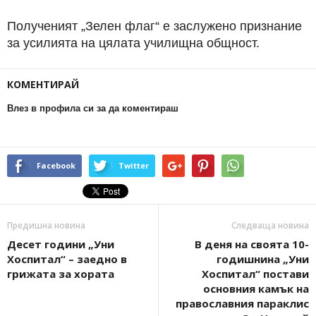
Полученият „Зелен флаг“ е заслужено признание
за усилията на цялата училищна общност.
КОМЕНТИРАЙ
Влез в профила си за да коментираш
Facebook
Twitter
Предишна новина
Следваща новина
Десет години „Уни
В деня на своята 10-
Хоспитал“ – заедно в
годишнина „Уни
грижата за хората
Хоспитал“ постави
основния камък на
православния параклис