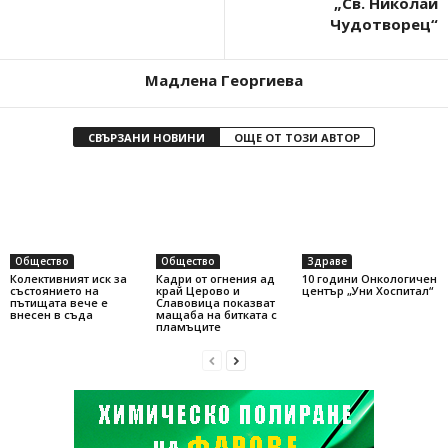
„Св. Николай
Чудотворец“
Мадлена Георгиева
СВЪРЗАНИ НОВИНИ
ОЩЕ ОТ ТОЗИ АВТОР
Общество
Общество
Здраве
Колективният иск за
Кадри от огнения ад
10 години Онкологичен
състоянието на
край Церово и
център „Уни Хоспитал“
пътищата вече е
Славовица показват
внесен в съда
мащаба на битката с
пламъците