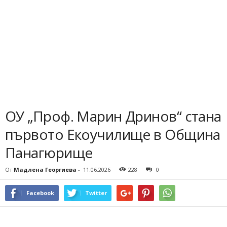
ОУ „Проф. Марин Дринов“ стана
първото Екоучилище в Община
Панагюрище
От
Мадлена Георгиева
-
11.06.2026
228
0
Facebook
Twitter