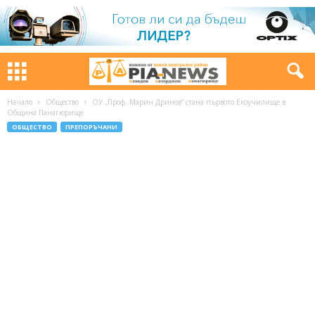
Начало
Общество
ОУ „Проф. Марин Дринов“ стана първото Екоучилище в
Община Панагюрище
ОБЩЕСТВО
ПРЕПОРЪЧАНИ