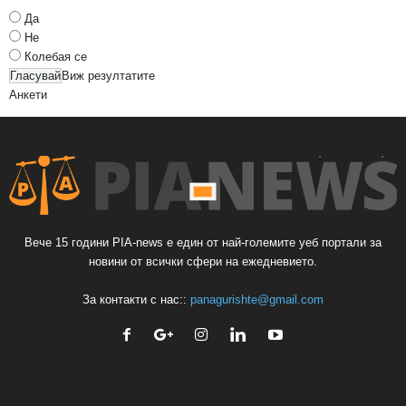
Да
Не
Колебая се
Виж резултатите
Анкети
Вече 15 години PIA-news е един от най-големите уеб портали за
новини от всички сфери на ежедневието.
За контакти с нас::
panagurishte@gmail.com