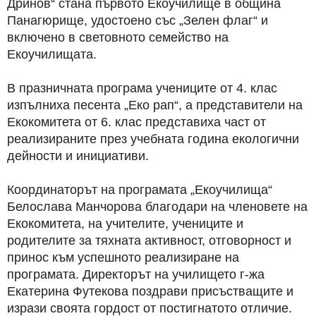
Дринов“ стана първото Екоучилище в община
Панагюрище, удостоено със „Зелен флаг“ и
включено в световното семейство на
Екоучилищата.
В празничната програма учениците от 4. клас
изпълниха песента „Еко рап“, а представители на
Екокомитета от 6. клас представиха част от
реализираните през учебната година екологични
дейности и инициативи.
Координаторът на програмата „Екоучилища“
Белослава Манчорова благодари на членовете на
Екокомитета, на учителите, учениците и
родителите за тяхната активност, отговорност и
принос към успешното реализиране на
програмата. Директорът на училището г-жа
Екатерина Футекова поздрави присъстващите и
изрази своята гордост от постигнатото отличие.