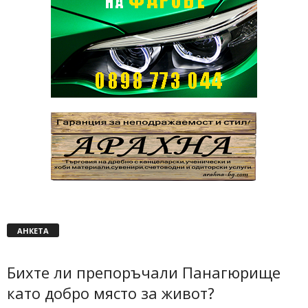
АНКЕТА
Бихте ли препоръчали Панагюрище
като добро място за живот?