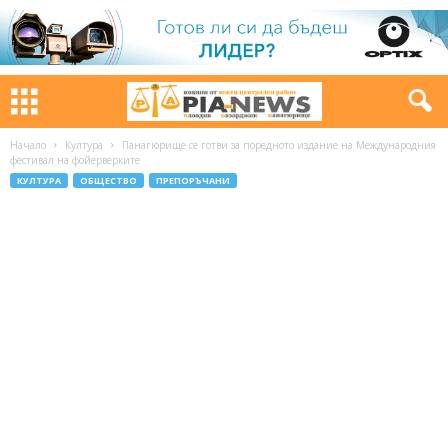
Начало
Култура
Панагюрище се готви за поредното издание на Международния
фестивал на фойерверките
КУЛТУРА
ОБЩЕСТВО
ПРЕПОРЪЧАНИ