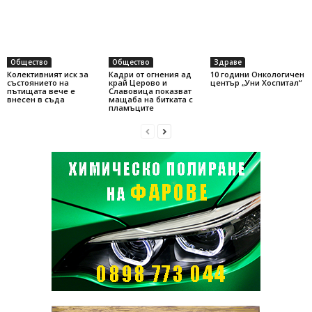
Общество
Общество
Здраве
Колективният иск за
Кадри от огнения ад
10 години Онкологичен
състоянието на
край Церово и
център „Уни Хоспитал“
пътищата вече е
Славовица показват
внесен в съда
мащаба на битката с
пламъците