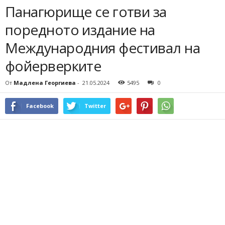
Панагюрище се готви за
поредното издание на
Международния фестивал на
фойерверките
От
Мадлена Георгиева
-
21.05.2024
5495
0
Facebook
Twitter