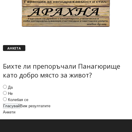
АНКЕТА
Бихте ли препоръчали Панагюрище
като добро място за живот?
Да
Не
Колебая се
Виж резултатите
Анкети