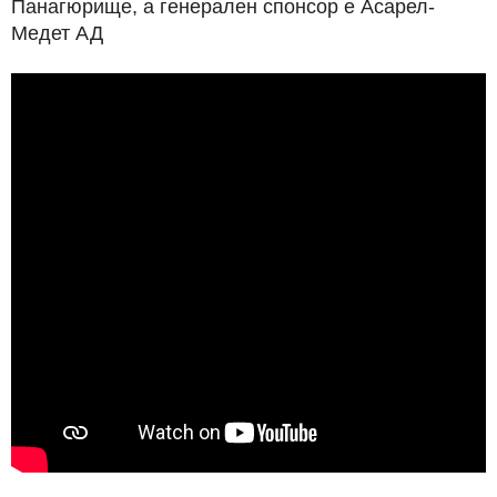
Панагюрище, а генерален спонсор е Асарел-
Медет АД