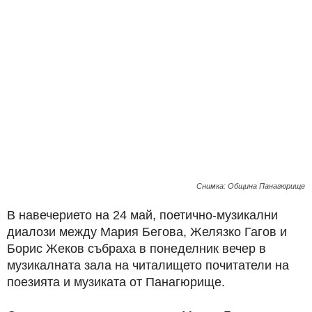
Снимка: Община Панагюрище
В навечерието на 24 май, поетично-музикални
диалози между Мария Бегова, Желязко Гагов и
Борис Жеков събраха в понеделник вечер в
музикалната зала на читалището почитатели на
поезията и музиката от Панагюрище.