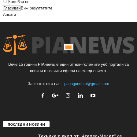
Колебая се
Виж резултатите
Анкети
Вече 15 години PIA-news е един от най-големите уеб портали за
новини от всички сфери на ежедневието.
За контакти с нас::
panagurishte@gmail.com
ПОСЛЕДНИ НОВИНИ
Техника и екип от „Асарел-Медет“ се