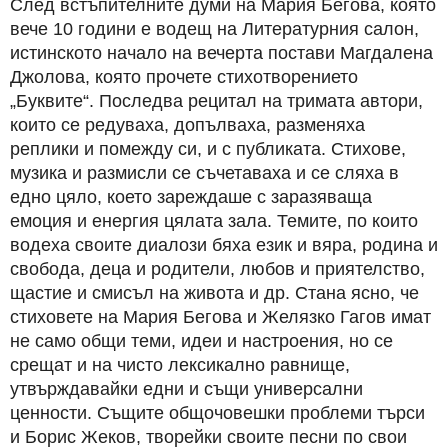
След встъпителните думи на Мария Бегова, която
вече 10 години е водещ на Литературния салон,
истинското начало на вечерта постави Магдалена
Джолова, която прочете стихотворението
„Буквите“. Последва рецитал на тримата автори,
които се редуваха, допълваха, разменяха
реплики и помежду си, и с публиката. Стихове,
музика и размисли се съчетаваха и се сляха в
едно цяло, което зареждаше с заразяваща
емоция и енергия цялата зала. Темите, по които
водеха своите диалози бяха език и вяра, родина и
свобода, деца и родители, любов и приятелство,
щастие и смисъл на живота и др. Стана ясно, че
стиховете на Мария Бегова и Желязко Гагов имат
не само общи теми, идеи и настроения, но се
срещат и на чисто лексикално равнище,
утвърждавайки едни и същи универсални
ценности. Същите общочовешки проблеми търси
и Борис Жеков, творейки своите песни по свои