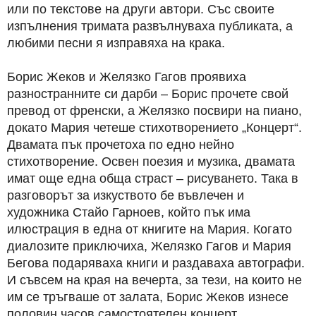
или по текстове на други автори. Със своите
изпълнения тримата развълнуваха публиката, а
любими песни я изправяха на крака.
Борис Жеков и Желязко Гагов проявиха
разностранните си дарби – Борис прочете свой
превод от френски, а Желязко посвири на пиано,
докато Мария четеше стихотворението „Концерт“.
Двамата пък прочетоха по едно нейно
стихотворение. Освен поезия и музика, двамата
имат още една обща страст – рисуването. Така в
разговорът за изкуството бе въвлечен и
художника Стайо Гарноев, който пък има
илюстрация в една от книгите на Мария. Когато
диалозите приключиха, Желязко Гагов и Мария
Бегова подаряваха книги и раздаваха автографи.
И съвсем на края на вечерта, за тези, на които не
им се тръгваше от залата, Борис Жеков изнесе
половин часов самостоятелен концерт.