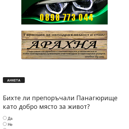
АНКЕТА
Бихте ли препоръчали Панагюрище
като добро място за живот?
Да
Не