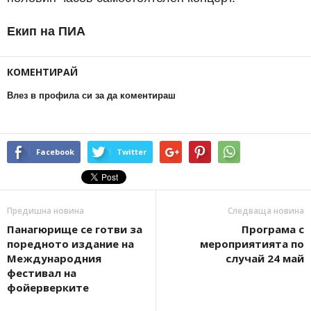
Екип на ПИА
КОМЕНТИРАЙ
Влез в профила си за да коментираш
Facebook
Twitter
Предишна новина
Следваща новина
Панагюрище се готви за
Програма с
поредното издание на
мероприятията по
Международния
случай 24 май
фестивал на
фойерверките