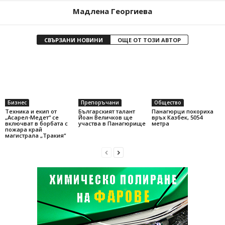
Мадлена Георгиева
СВЪРЗАНИ НОВИНИ
ОЩЕ ОТ ТОЗИ АВТОР
Бизнес
Препоръчани
Общество
Техника и екип от
Българският талант
Панагюрци покориха
„Асарел-Медет“ се
Йоан Величков ще
връх Казбек, 5054
включват в борбата с
участва в Панагюрище
метра
пожара край
магистрала „Тракия“