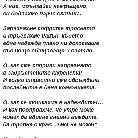
А ние, мрънкайки намръщено,
си бодвахме парче сланина.
Зарязвахме софрите троснато
и тръгвахме навън, където
една надежда плахо ни докосваше
със нещо обещаващо и светло.
О, как сме спорили напрегнато
в задръстените кафенета!
И колко страстно сме обсъждали
последните в деня комюникета.
О, как се люшкахме в надеждите!…
И как повярвахме, че утре може
човек да вдигне гневно веждите,
да тропне с крак: „Така не може!”