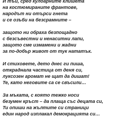
И тъй, сред кулоарните клишета
на костюмираните франтове,
народът ни отърси гнета
и се озъби на безсрамните –
защото ни обраха безпощадно
с безсъвестни и ненаситни лапи,
защото сме измамени и жадни
за по-добър живот от тук нататък.
И стиховете, дето днес ги пиша,
откраднала частица от деня си,
луксозен аромат не щат да дишат!
Те, като неговите са се свъсили…
За мъката, с която тежко носи
безумен кръст – да плаща със децата си,
Ти опиши на жълтите си страници
един народ изплакал демокрацията си…