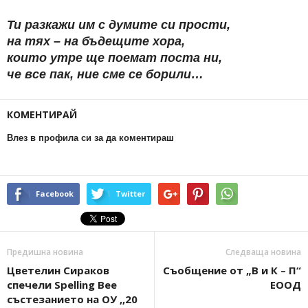
Ти разкажи им с думите си прости,
на тях – на бъдещите хора,
които утре ще поемат поста ни,
че все пак, ние сме се борили…
КОМЕНТИРАЙ
Влез в профила си за да коментираш
Facebook
Twitter
Предишна новина
Следваща новина
Цветелин Сираков
Съобщение от „В и К – П“
спечели Spelling Bee
ЕООД
състезанието на ОУ ,,20