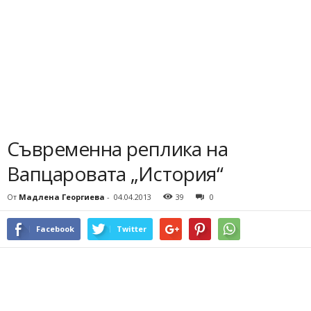
Съвременна реплика на
Вапцаровата „История“
От
Мадлена Георгиева
-
04.04.2013
39
0
Facebook
Twitter