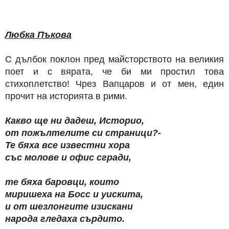
Любка Пъкова
С дълбок поклон пред майсторството на великия
поет и с вярата, че би ми простил това
стихоплетство! Чрез Вапцаров и от мен, един
прочит на историята в рими.
Какво ще ни дадеш, Историо,
от пожълтелите си страници?-
Те бяха все известни хора
със молове и офис сгради,
те бяха баровци, които
миришеха на Босс и уискита,
и от шезлонгите изискани
народа гледаха сърдито.