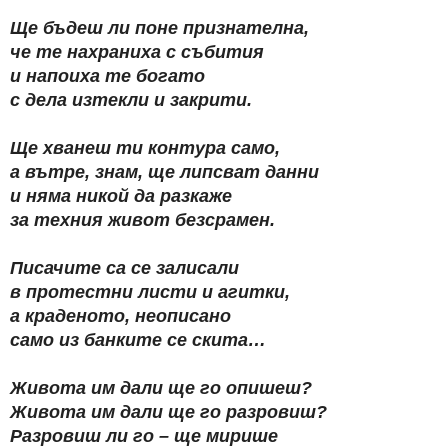
Ще бъдеш ли поне признателна,
че те нахраниха с събития
и напоиха те богато
с дела изтекли и закрити.
Ще хванеш ти контура само,
а вътре, знам, ще липсват данни
и няма никой да разкаже
за техния живот безсрамен.
Писачите са се залисали
в протестни листи и агитки,
а краденото, неописано
само из банките се скита…
Живота им дали ще го опишеш?
Живота им дали ще го разровиш?
Разровиш ли го – ще мирише