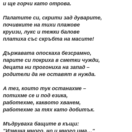
и ще горчи като отрова.
Палатите си, скрити зад дуварите,
почивките на тихи плажове
круизи, лукс и тежки балове
платиха със скръбта на масите!
Държавата опоскаха безсрамно,
парите си покриха в сметки чужди,
децата ни прогониха на запад –
родители да не оставят в нужда.
А тез, които тук останахме –
потихме се и под езика,
работехме, каквото хванем,
работехме за тях като добитък.
Мъдруваха бащите в къщи:
"Измина много, но и много има…"