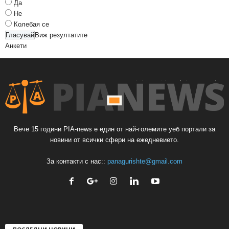
Да
Не
Колебая се
Виж резултатите
Анкети
Вече 15 години PIA-news е един от най-големите уеб портали за
новини от всички сфери на ежедневието.
За контакти с нас::
panagurishte@gmail.com