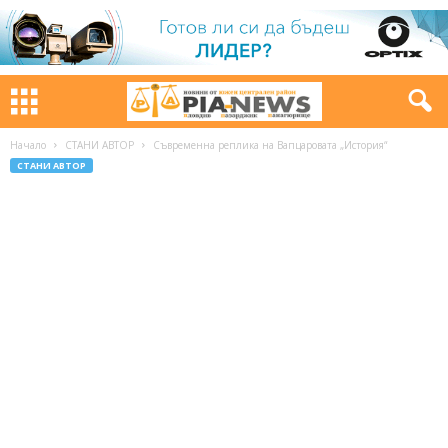
Начало
СТАНИ АВТОР
Съвременна реплика на Вапцаровата „История“
СТАНИ АВТОР