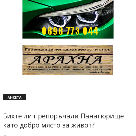
АНКЕТА
Бихте ли препоръчали Панагюрище
като добро място за живот?