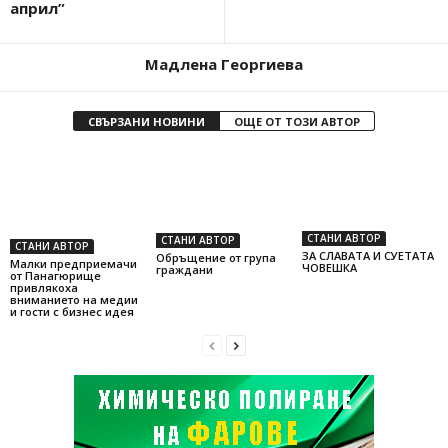
април”
Мадлена Георгиева
СВЪРЗАНИ НОВИНИ
ОЩЕ ОТ ТОЗИ АВТОР
СТАНИ АВТОР
СТАНИ АВТОР
СТАНИ АВТОР
ЗА СЛАВАТА И СУЕТАТА
Обръщение от група
Малки предприемачи
ЧОВЕШКА
граждани
от Панагюрище
привлякоха
вниманието на медии
и гости с бизнес идея