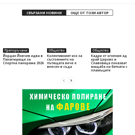
СВЪРЗАНИ НОВИНИ
ОЩЕ ОТ ТОЗИ АВТОР
Препоръчани
Общество
Общество
Йордан Йовчев идва в
Колективният иск за
Кадри от огнения ад
Панагюрище за
състоянието на
край Церово и
Спортна панорама 2026
пътищата вече е
Славовица показват
внесен в съда
мащаба на битката с
пламъците