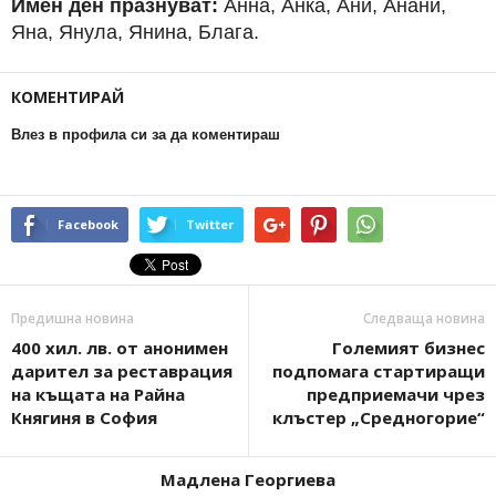
Имен ден празнуват:
Анна, Анка, Ани, Анани,
Яна, Янула, Янина, Блага.
КОМЕНТИРАЙ
Влез в профила си за да коментираш
Facebook
Twitter
Предишна новина
Следваща новина
400 хил. лв. от анонимен
Големият бизнес
дарител за реставрация
подпомага стартиращи
на къщата на Райна
предприемачи чрез
Княгиня в София
клъстер „Средногорие“
Мадлена Георгиева