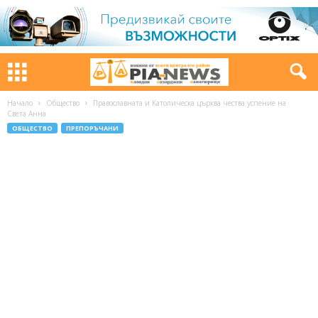
Начало
Общество
Православната и Католическа църква чества успение на
Света Анна
ОБЩЕСТВО
ПРЕПОРЪЧАНИ