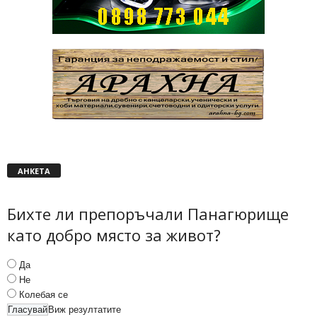
АНКЕТА
Бихте ли препоръчали Панагюрище
като добро място за живот?
Да
Не
Колебая се
Виж резултатите