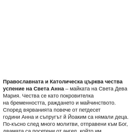
Православната и Католическа църква чества
успение на Света Анна
– майката на Света Дева
Мария. Чества се като покровителка
на бременността, раждането и майчинството.
Според вярванията повече от петдесет
години Анна и съпругът й Йоаким са нямали деца.
По-късно след много молитви, отправени към Бог,
двамата са посетени от ангел, който им