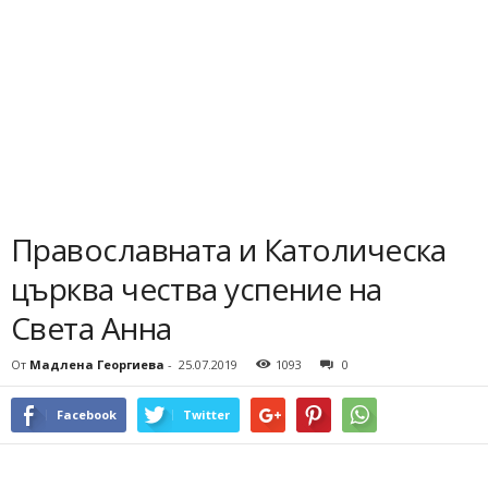
Православната и Католическа
църква чества успение на
Света Анна
От
Мадлена Георгиева
-
25.07.2019
1093
0
Facebook
Twitter