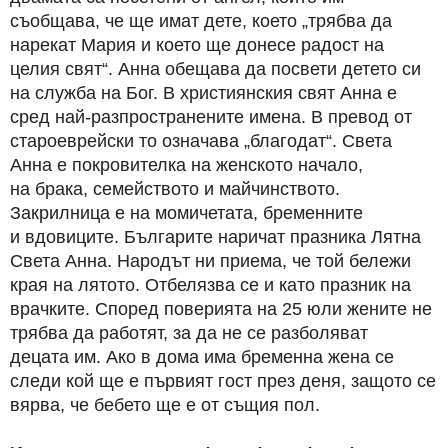
съобщава, че ще имат дете, което „трябва да
нарекат Мария и което ще донесе радост на
целия свят“. Анна обещава да посвети детето си
на служба на Бог. В християнския свят Анна е
сред най-разпространените имена. В превод от
староеврейски то означава „благодат“. Света
Анна е покровителка на женското начало,
на брака, семейството и майчинството.
Закрилница е на момичетата, бременните
и вдовиците. Българите наричат празника Лятна
Света Анна. Народът ни приема, че той бележи
края на лятото. Отбелязва се и като празник на
врачките. Според поверията на 25 юли жените не
трябва да работят, за да не се разболяват
децата им. Ако в дома има бременна жена се
следи кой ще е първият гост през деня, защото се
вярва, че бебето ще е от същия пол.