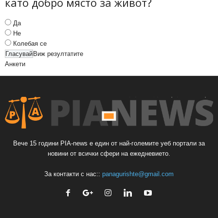
като добро място за живот?
Да
Не
Колебая се
Виж резултатите
Анкети
Вече 15 години PIA-news е един от най-големите уеб портали за
новини от всички сфери на ежедневието.
За контакти с нас::
panagurishte@gmail.com