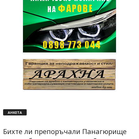
АНКЕТА
Бихте ли препоръчали Панагюрище