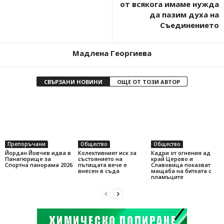
от всякога имаме нужда
да пазим духа на
Съединението
Мадлена Георгиева
СВЪРЗАНИ НОВИНИ
ОЩЕ ОТ ТОЗИ АВТОР
Препоръчани
Общество
Общество
Йордан Йовчев идва в
Колективният иск за
Кадри от огнения ад
Панагюрище за
състоянието на
край Церово и
Спортна панорама 2026
пътищата вече е
Славовица показват
внесен в съда
мащаба на битката с
пламъците