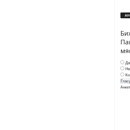
АН
Би
Па
мя
Да
Не
Ко
Анке