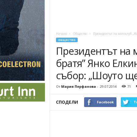
Начало
Общество
Президентът на мотоклуб „Же
ОБЩЕСТВО
Президентът на 
братя” Янко Елки
събор: „Шоуто ще
От
Мария Перфанова
-
29.07.2014
71
СПОДЕЛИ
Facebook
T