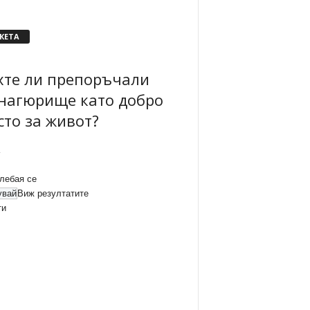
КЕТА
хте ли препоръчали
нагюрище като добро
сто за живот?
лебая се
Виж резултатите
ти