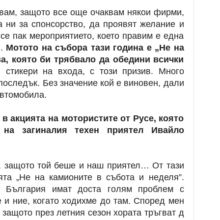
звам, защото все още очаквам някои фирми,
а ни за спонсорство, да проявят желание и
Все пак мероприятието, което правим е една
и.
Мотото на събора тази година е „Не на
за, която би трябвало да обедини всички
стикери на входа, с този призив. Много
последък. Без значение кой е виновен, дали
втомобила.
 в акцията на мотористите от Русе, която
 на загиналия техен приятел Ивайло
, защото той беше и наш приятел… От тази
ята „Не на камионите в събота и неделя”.
а България имат доста голям проблем с
 и ние, когато ходихме до там. Според мен
 защото през летния сезон хората тръгват д