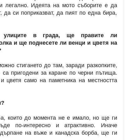
и легално. Идеята на мото съборите е да
, да си поприказват, да пият по една бира,
а улиците в града, ще правите ли
олка и ще поднесете ли венци и цветя на
?
ожно стигането до там, заради разкопките,
е са пригодени за каране по черни пътища.
и цветя само на паметника на местността
и?
ва, които до момента не е имало, но ще ги
ъде по-интересно и атрактивно. Иначе
 дърпане на въже и канадска борба, ще ги