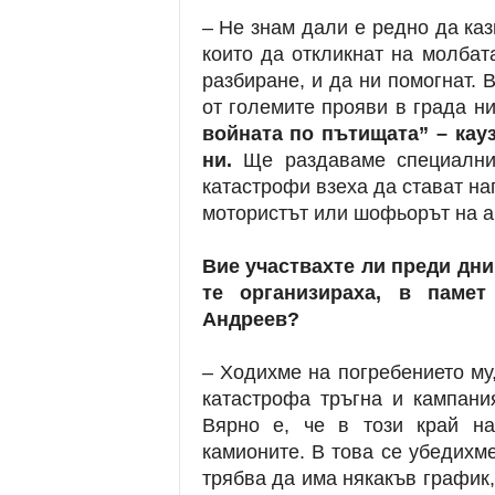
– Не знам дали е редно да ка
които да откликнат на молбат
разбиране, и да ни помогнат. 
от големите прояви в града н
войната по пътищата” – кау
ни.
Ще раздаваме специални 
катастрофи взеха да стават на
мотористът или шофьорът на а
Вие участвахте ли преди дни
те организираха, в памет
Андреев?
– Ходихме на погребението му
катастрофа тръгна и кампани
Вярно е, че в този край н
камионите. В това се убедихме
трябва да има някакъв график,