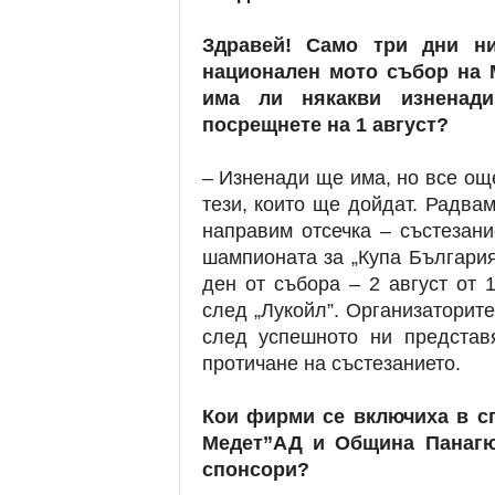
Здравей! Само три дни ни
национален мото събор на
има ли някакви изненади
посрещнете на 1 август?
– Изненади ще има, но все още
тези, които ще дойдат. Радвам
направим отсечка – състезани
шампионата за „Купа Българи
ден от събора – 2 август от 1
след „Лукойл”. Организаторите
след успешното ни представ
протичане на състезанието.
Кои фирми се включиха в сп
Медет”АД и Община Панагю
спонсори?