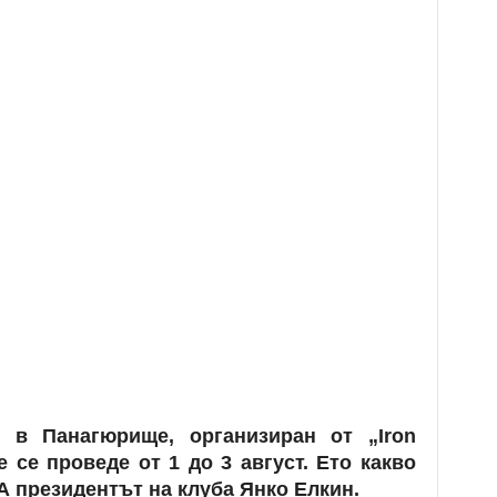
р в Панагюрище, организиран от
„Iron
е се проведе от 1 до 3 август. Ето какво
А президентът на клуба Янко Елкин.