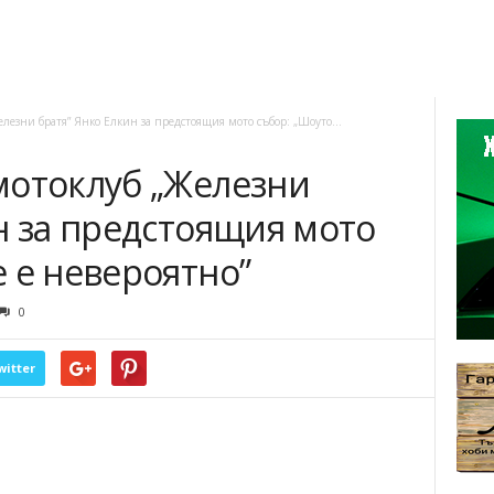
лезни братя” Янко Елкин за предстоящия мото събор: „Шоуто...
мотоклуб „Железни
н за предстоящия мото
 е невероятно”
0
witter