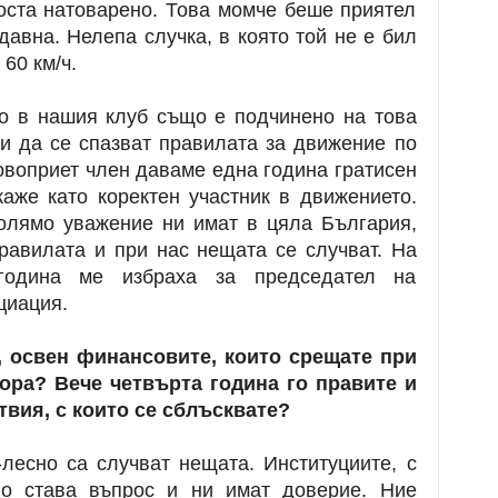
оста натоварено. Това момче беше приятел
давна. Нелепа случка, в която той не е бил
60 км/ч.
во в нашия клуб също е подчинено на това
 и да се спазват правилата за движение по
овоприет член даваме една година гратисен
каже като коректен участник в движението.
Голямо уважение ни имат в цяла България,
равилата и при нас нещата се случват. На
година ме избраха за председател на
циация.
, освен финансовите, които срещате при
ора? Вече четвърта година го правите и
твия, с които се сблъсквате?
-лесно са случват нещата. Институциите, с
кво става въпрос и ни имат доверие. Ние