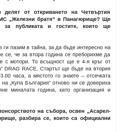
 делят от откриването на Четвъртия
 МС „Железни братя” в Панагюрище? Ще
 за публиката и гостите, които ще
 ги пазим в тайна, за да бъде интересно на
е се, че за втора година се преборихме да
е с мотори. То всъщност ще е 4-я кръг от
я” DRAG RACE. Стартът ще бъде на втория
3.00 часа, а мястото го знаете – отсечката
 на „Купа България” отново ни се довериха
яне миналата година, като организация и
онсорството на събора, освен „Асарел-
рище, разбира се, които са официални