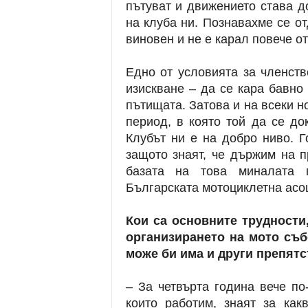
пътуват и движението става д
на клуба ни. Познавахме се от
виновен и не е карал повече от 
Едно от условията за членст
изискване – да се кара бавно
пътищата. Затова и на всеки н
период, в която той да се до
Клубът ни е на добро ниво. 
защото знаят, че държим на п
базата на това миналата 
Българската мотоциклетна асо
Кои са основните трудности
организирането на мото съб
може би има и други препятс
– За четвърта година вече по
които работим, знаят за ка