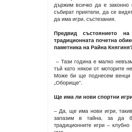
държим всичко да е законно 
събират приятели, да се видят
да има игри, състезания.
Предвид състоянието н
традиционната почетна обик
паметника на Райна Княгиня
– Тази година е малко невъзм
тъй като някои от моторите н
Може би ще поднесем венци 
„Оборище”.
Ще има ли нови спортни игр
– Да, ще има нови игри, таки
запазим в тайна, за да б
традиционните игри – клубно