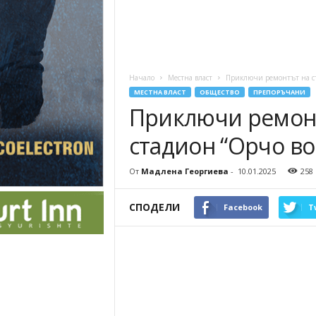
Начало
Местна власт
Приключи ремонтът на съ
МЕСТНА ВЛАСТ
ОБЩЕСТВО
ПРЕПОРЪЧАНИ
Приключи ремонт
стадион “Орчо во
От
Мадлена Георгиева
-
10.01.2025
258
СПОДЕЛИ
Facebook
T