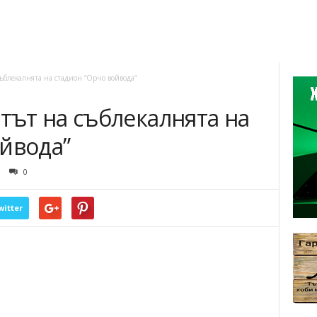
блекалнята на стадион “Орчо войвода”
ът на съблекалнята на
йвода”
0
witter