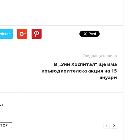
witter
Следваща новина
В „Уни Хоспитал“ ще има
кръводарителска акция на 15
януари
а
ВТОР