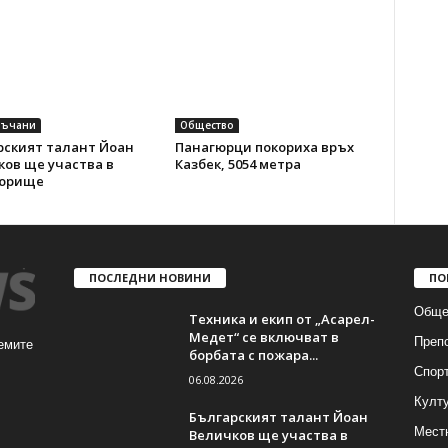
ръчани
Общество
рският талант Йоан
Панагюрци покориха връх
ов ще участва в
Казбек, 5054 метра
юрище
ПОСЛЕДНИ НОВИНИ
ПО
Обще
Техника и екип от „Асарел-
Медет“ се включват в
Преп
емите
борбата с пожара...
Спор
06.08.2026
Култ
Българският талант Йоан
Мест
Величков ще участва в