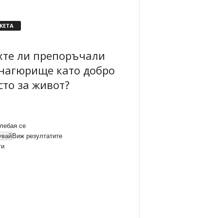
КЕТА
хте ли препоръчали
нагюрище като добро
сто за живот?
лебая се
Виж резултатите
ти