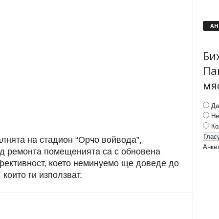
АН
Би
Па
мя
Да
Не
Ко
лнята на стадион “Орчо войвода”,
Анке
д ремонта помещенията са с обновена
фективност, което неминуемо ще доведе до
 които ги използват.