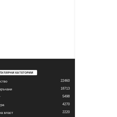
ПУЛЯРНИ КАТЕГОРИИ
22460
ство
18713
оръчани
5498
т
4270
ура
2220
на власт