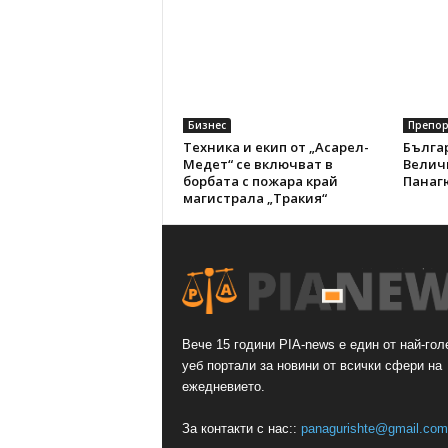
Бизнес
Препо
Техника и екип от „Асарел-
Бълга
Медет“ се включват в
Величк
борбата с пожара край
Панаг
магистрала „Тракия“
Вече 15 години PIA-news е един от най-гол
уеб портали за новини от всички сфери на
ежедневието.
За контакти с нас::
panagurishte@gmail.com