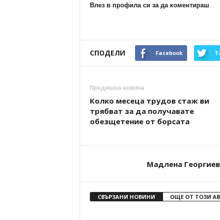
Влез в профила си за да коментираш
СПОДЕЛИ
Facebook
T
Предишна новина
Колко месеца трудов стаж ви
трябват за да получавате
обезщетение от борсата
Мадлена Георгиев
СВЪРЗАНИ НОВИНИ
ОЩЕ ОТ ТОЗИ А