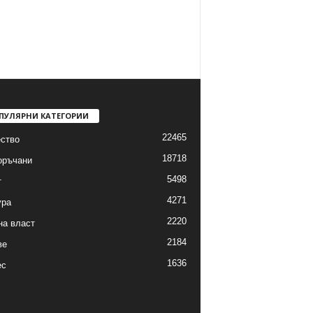
ПУЛЯРНИ КАТЕГОРИИ
22465
ство
18718
оръчани
5498
т
4271
ура
2220
на власт
2184
ве
1636
ес