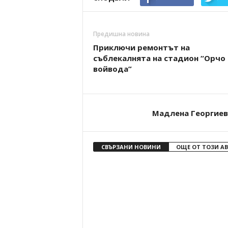
Предишна новина
Приключи ремонтът на
съблекалнята на стадион “Орчо
войвода”
Мадлена Георгиев
СВЪРЗАНИ НОВИНИ
ОЩЕ ОТ ТОЗИ А