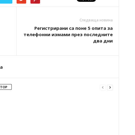
Следваща новина
Регистрирани са поне 5 опита за
телефонни измами през последните
два дни
а
ВТОР