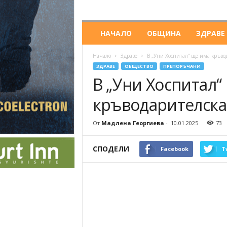
НАЧАЛО
ОБЩИНА
ЗДРАВЕ
Начало
Здраве
В „Уни Хоспитал“ ще има кръво
ЗДРАВЕ
ОБЩЕСТВО
ПРЕПОРЪЧАНИ
В „Уни Хоспитал“
кръводарителска 
От
Мадлена Георгиева
-
10.01.2025
73
СПОДЕЛИ
Facebook
T