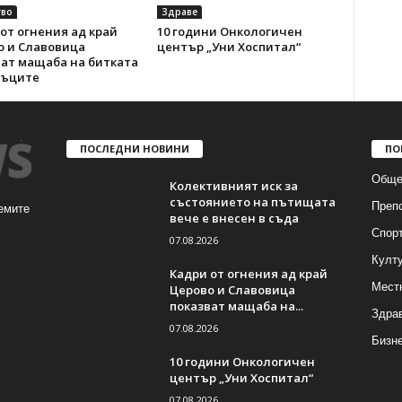
во
Здраве
от огнения ад край
10 години Онкологичен
о и Славовица
център „Уни Хоспитал“
ват мащаба на битката
мъците
ПОСЛЕДНИ НОВИНИ
ПО
Обще
Колективният иск за
състоянието на пътищата
Преп
емите
вече е внесен в съда
Спор
07.08.2026
Култ
Кадри от огнения ад край
Мест
Церово и Славовица
показват мащаба на...
Здра
07.08.2026
Бизн
10 години Онкологичен
център „Уни Хоспитал“
07.08.2026