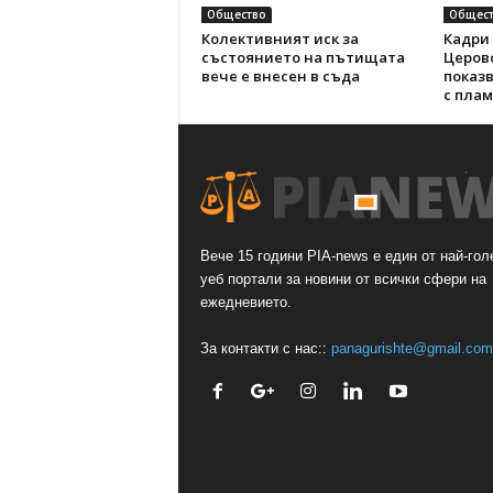
Общество
Общест
Колективният иск за
Кадри 
състоянието на пътищата
Церов
вече е внесен в съда
показ
с пла
Вече 15 години PIA-news е един от най-гол
уеб портали за новини от всички сфери на
ежедневието.
За контакти с нас::
panagurishte@gmail.com