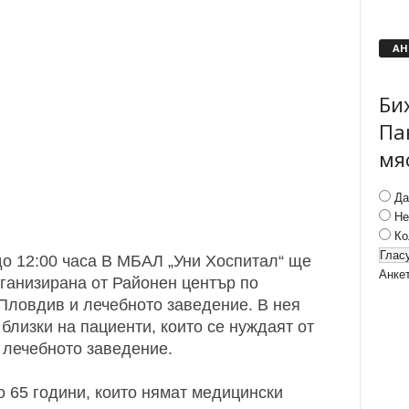
АН
Би
Па
мя
Да
Не
Ко
 до 12:00 часа В МБАЛ „Уни Хоспитал“ ще
Анке
ганизирана от Районен център по
Пловдив и лечебното заведение. В нея
близки на пациенти, които се нуждаят от
 лечебното заведение.
о 65 години, които нямат медицински