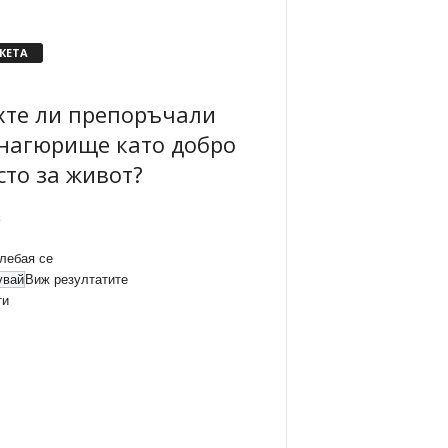
КЕТА
хте ли препоръчали
нагюрище като добро
сто за живот?
лебая се
Виж резултатите
ти