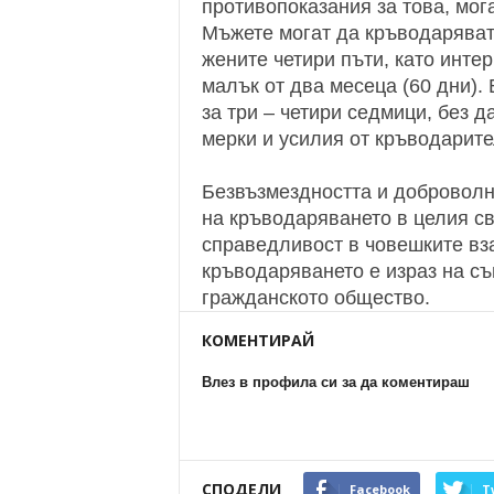
противопоказания за това, мог
Мъжете могат да кръводаряват 
жените четири пъти, като инте
малък от два месеца (60 дни). 
за три – четири седмици, без 
мерки и усилия от кръводарите
Безвъзмездността и доброволн
на кръводаряването в целия св
справедливост в човешките вз
кръводаряването е израз на с
гражданското общество.
КОМЕНТИРАЙ
Влез в профила си за да коментираш
СПОДЕЛИ
Facebook
T