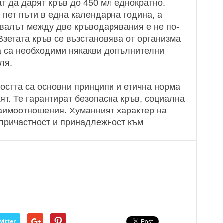
ат да дарят кръв до 450 мл еднократно.
пет пъти в една календарна година, а
рвалът между две кръводарявания е не по-
Взетата кръв се възстановява от организма
да са необходими някакви допълнителни
ля.
остта са основни принципи и етична норма
ят. Те гарантират безопасна кръв, социална
аимоотношения. Хуманният характер на
ъпричастност и принадлежност към
witter