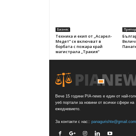
Бизнес
Препо
Техника и екип от „Асарел-
Бълга
Медет“ се включват в
Величк
борбата с пожара край
Панаг
магистрала „Тракия“
Вече 15 години PIA-news е един от най-гол
уеб портали за новини от всички сфери на
ежедневието.
За контакти с нас::
panagurishte@gmail.com