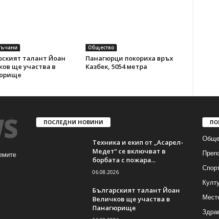
ръчани
Общество
рският талант Йоан
Панагюрци покориха връх
ов ще участва в
Казбек, 5054 метра
юрище
ПОСЛЕДНИ НОВИНИ
ПО
Обще
Техника и екип от „Асарел-
Медет“ се включват в
Преп
емите
борбата с пожара...
Спор
06.08.2026
Култ
Българският талант Йоан
Мест
Величков ще участва в
Панагюрище
Здра