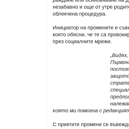
раждане или осиновяване на д
незабавно и още от утре родит
облекчена процедура.
Инициатор на промените е съв
която обясни, че те са провоки
през социалните мрежи.
„Видях,
Първона
постоя
защото
страте
специа
предлож
належа
която ми помогна с редакцият
С приетите промени се въвеж