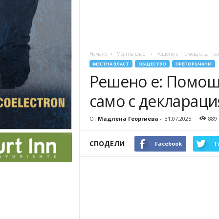
Начало
Местна власт
Решено е: Помощта за нов
МЕСТНА ВЛАСТ
ОБЩЕСТВО
ПРЕПОРЪЧАНИ
Решено е: Помощт
само с деклараци
От
Мадлена Георгиева
-
31.07.2025
889
СПОДЕЛИ
Facebook
T