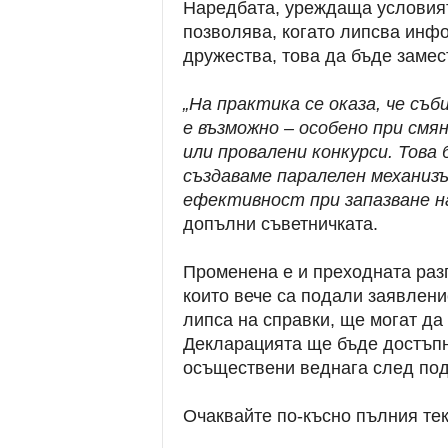
Наредбата, уреждаща условият
позволява, когато липсва инф
дружества, това да бъде заме
„На практика се оказа, че съ
е възможно – особено при смя
или провалени конкурси. Това
създаваме паралелен механизъ
ефективност при запазване н
допълни съветничката.
Променена е и преходната раз
които вече са подали заявлени
липса на справки, ще могат да
Декларацията ще бъде достъпн
осъществени веднага след под
Очаквайте по-късно пълния тек