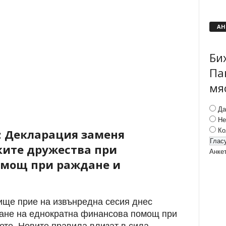
АН
Би
Па
мя
Да
Не
Ко
: Декларация заменя
ките дружества при
Анке
омощ при раждане и
ще прие на извънредна сесия днес
кане на еднократна финансова помощ при