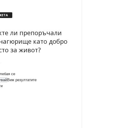
КЕТА
хте ли препоръчали
нагюрище като добро
сто за живот?
лебая се
Виж резултатите
ти