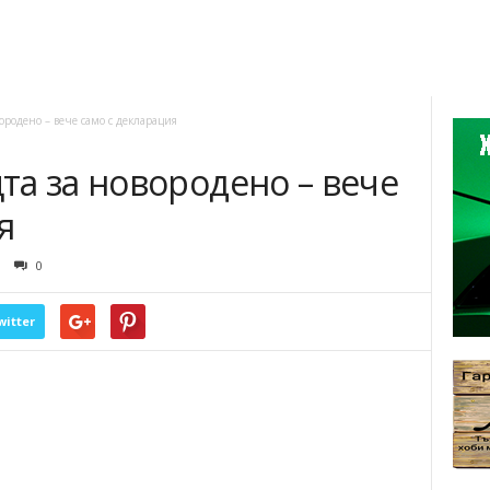
ородено – вече само с декларация
а за новородено – вече
я
0
witter