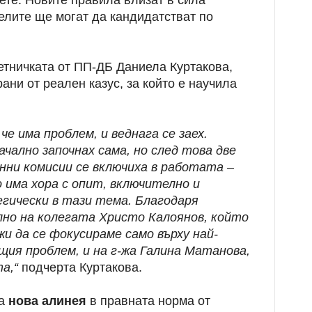
ете. Новите правила влизат в сила
елите ще могат да кандидатстват по
етничката от ПП-ДБ Даниела Куртакова,
рани от реален казус, за който е научила
 че има проблем, и веднага се заех.
чално започнах сама, но след това две
нни комисии се включиха в работата –
 има хора с опит, включително и
гически в тази тема. Благодаря
лно на колегата Христо Калоянов, който
и да се фокусираме само върху най-
щия проблем, и на г-жа Галина Матанова,
а,“
подчерта Куртакова.
да
нова алинея
в правната норма от