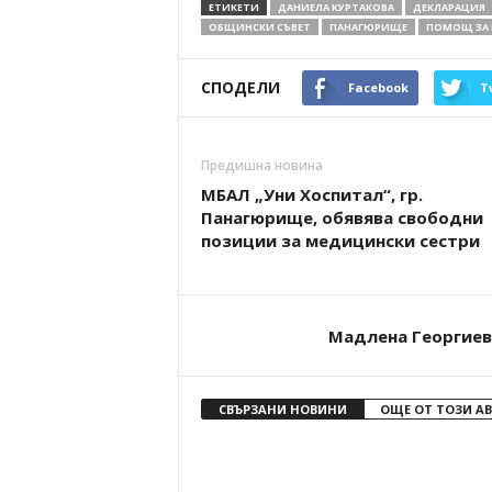
ЕТИКЕТИ
ДАНИЕЛА КУРТАКОВА
ДЕКЛАРАЦИЯ
ОБЩИНСКИ СЪВЕТ
ПАНАГЮРИЩЕ
ПОМОЩ ЗА 
СПОДЕЛИ
Facebook
T
Предишна новина
МБАЛ „Уни Хоспитал“, гр.
Панагюрище, обявява свободни
позиции за медицински сестри
Мадлена Георгиев
СВЪРЗАНИ НОВИНИ
ОЩЕ ОТ ТОЗИ А