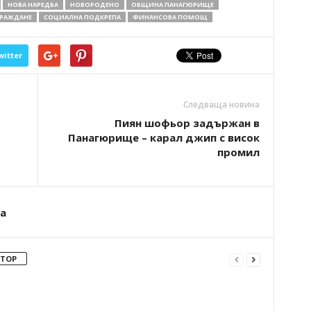
НОВА НАРЕДБА
НОВОРОДЕНО
ОБЩИНА ПАНАГЮРИЩЕ
РАЖДАНЕ
СОЦИАЛНА ПОДКРЕПА
ФИНАНСОВА ПОМОЩ
witter
Следваща новина
Пиян шофьор задържан в
Панагюрище – карал джип с висок
промил
а
ВТОР