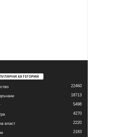
ПУЛЯРНИ КАТЕГОРИИ
22460
ство
18713
оръчани
5498
т
4270
ура
2220
на власт
2183
ве