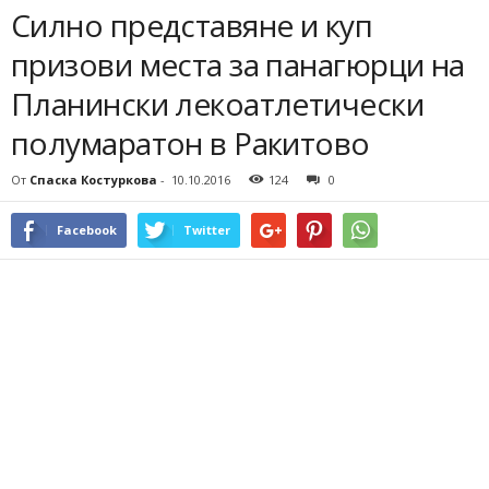
Силно представяне и куп
призови места за панагюрци на
Планински лекоатлетически
полумаратон в Ракитово
От
Спаска Костуркова
-
10.10.2016
124
0
Facebook
Twitter