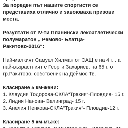
За пореден път нашите спортисти се
представиха отлично и завоюваха призови
места.
Резултати от IV-ти Планински лекоатлетически
полумаратон „ Ремово- Блатца-
Ракитово-2016“:
Най-малкият Самуел Хилман от САЩ е на 4 г. , а
най-възрастният е Георги Захариев, на 65 г. от
гр.Ракитово, собственик на Деймос Тв.
Класиране 5 км-жени:
1. Клаудия Тодорова-СКЛА“Тракия“-Пловдив- 15 г.
2. Лидия Нанова- Велинград- 15 г.
3. Анелия Ненкова-СКЛА“Тракия“- Пловдив-12 г.
Класиране 5 км-мъже: