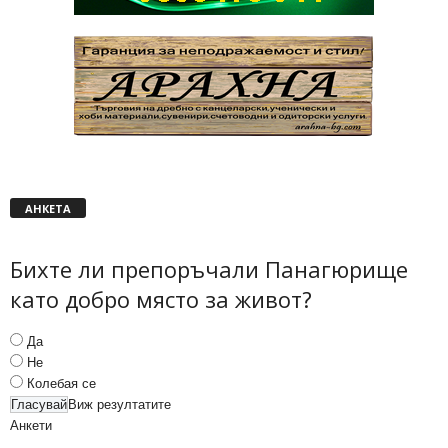
АНКЕТА
Бихте ли препоръчали Панагюрище
като добро място за живот?
Да
Не
Колебая се
Виж резултатите
Анкети