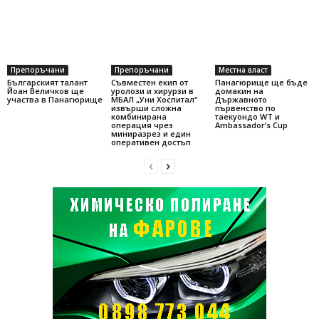
Препоръчани
Препоръчани
Местна власт
Българският талант
Съвместен екип от
Панагюрище ще бъде
Йоан Величков ще
уролози и хирурзи в
домакин на
участва в Панагюрище
МБАЛ „Уни Хоспитал“
Държавното
извърши сложна
първенство по
комбинирана
таекуондо WT и
операция чрез
Ambassador’s Cup
миниразрез и един
оперативен достъп