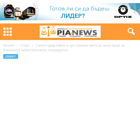
Начало
Спорт
Силно представяне и куп призови места за панагюрци на
Планински лекоатлетически полумаратон...
СПОРТ