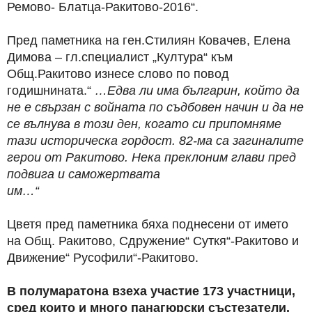
Ремово- Блатца-Ракитово-2016“.
Пред паметника на ген.Стилиян Ковачев, Елена
Димова – гл.специалист „Култура“ към
Общ.Ракитово изнесе слово по повод
годишнината.“
…Едва ли има българин, който да
не е свързан с войната по съдбовен начин и да нe
се вълнува в този ден, когато си припомняме
тази историческа гордост. 82-ма са загиналите
герои от Ракитово. Нека преклоним глави пред
подвига и саможертвата
им
Цветя пред паметника бяха поднесени от името
на Общ. Ракитово, Сдружение“ Суткя“-Ракитово и
Движение“ Русофили“-Ракитово.
В полумаратона взеха участие 173 участници,
сред които и много панагюрски състезатели.