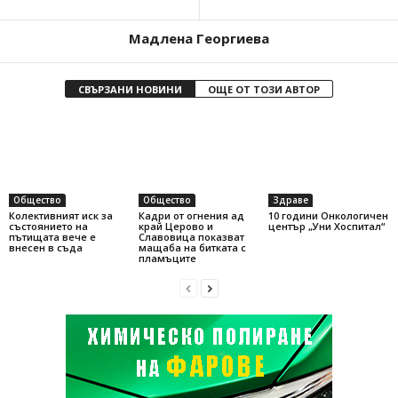
Мадлена Георгиева
СВЪРЗАНИ НОВИНИ
ОЩЕ ОТ ТОЗИ АВТОР
Общество
Общество
Здраве
Колективният иск за
Кадри от огнения ад
10 години Онкологичен
състоянието на
край Церово и
център „Уни Хоспитал“
пътищата вече е
Славовица показват
внесен в съда
мащаба на битката с
пламъците