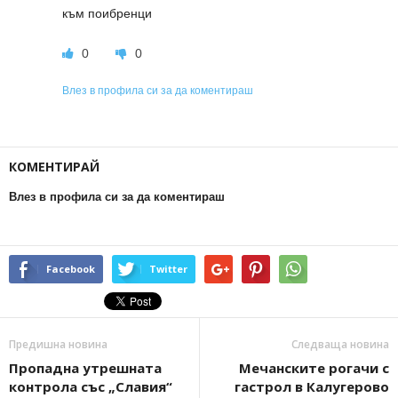
към поибренци
0
0
Влез в профила си за да коментираш
КОМЕНТИРАЙ
Влез в профила си за да коментираш
Facebook
Twitter
Предишна новина
Следваща новина
Пропадна утрешната
Мечанските рогачи с
контрола със „Славия“
гастрол в Калугерово