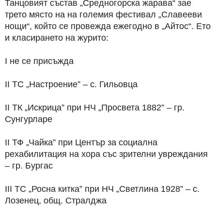
Танцовият състав „Средногорска жарава“ зае
трето място на на големия фестивал „Славееви
нощи“, който се провежда ежегодно в „Айтос“. Ето
и класирането на журито:
I не се присъжда
II ТС „Настроение” – с. Гильовца
II ТК „Искрица” при НЧ „Просвета 1882” – гр.
Сунгурларе
II ТФ „Чайка” при Център за социална
рехабилитация на хора със зрителни увреждания
– гр. Бургас
III ТС „Росна китка” при НЧ „Светлина 1928” – с.
Лозенец, общ. Стралджа