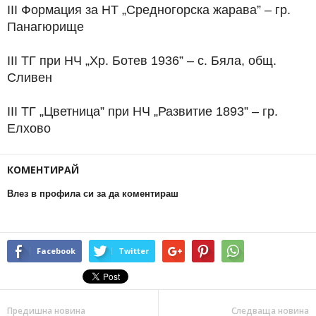
III Формация за НТ „Средногорска жарава” – гр.
Панагюрище
III ТГ при НЧ „Хр. Ботев 1936” – с. Бяла, общ.
Сливен
III ТГ „Цветница” при НЧ „Развитие 1893” – гр.
Елхово
КОМЕНТИРАЙ
Влез в профила си за да коментираш
Facebook
Twitter
Предишна новина
Следваща новина