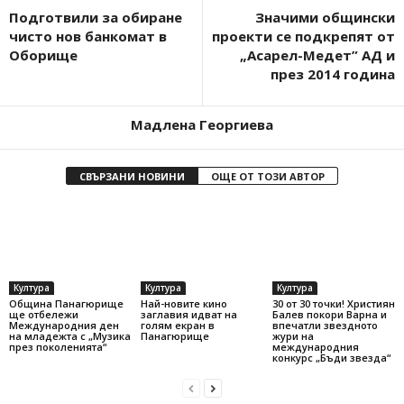
Подготвили за обиране
Значими общински
чисто нов банкомат в
проекти се подкрепят от
Оборище
„Асарел-Медет” АД и
през 2014 година
Мадлена Георгиева
СВЪРЗАНИ НОВИНИ
ОЩЕ ОТ ТОЗИ АВТОР
Култура
Култура
Култура
Община Панагюрище
Най-новите кино
30 от 30 точки! Християн
ще отбележи
заглавия идват на
Балев покори Варна и
Международния ден
голям екран в
впечатли звездното
на младежта с „Музика
Панагюрище
жури на
през поколенията“
международния
конкурс „Бъди звезда“