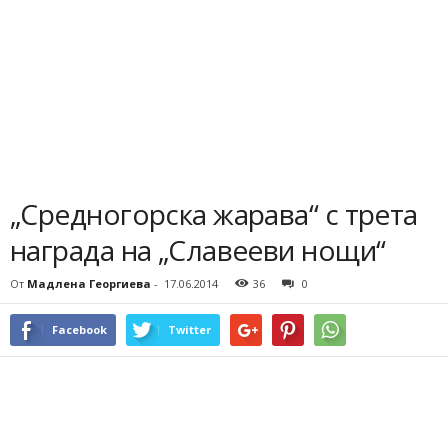
„Средногорска жарава“ с трета
награда на „Славееви нощи“
От
Мадлена Георгиева
-
17.06.2014
36
0
Facebook
Twitter