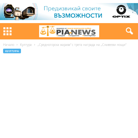
Начало
Култура
„Средногорска жарава“ с трета награда на „Славееви нощи“
КУЛТУРА