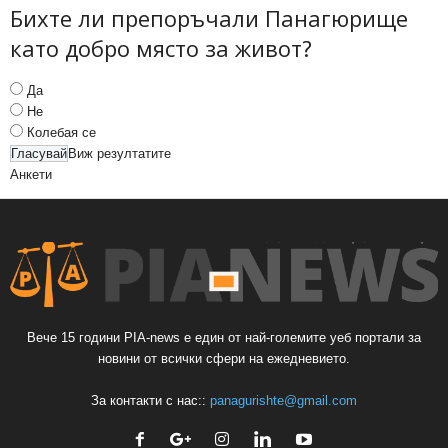
Бихте ли препоръчали Панагюрище
като добро място за живот?
Да
Не
Колебая се
Виж резултатите
Анкети
Вече 15 години PIA-news е един от най-големите уеб портали за
новини от всички сфери на ежедневието.
За контакти с нас::
panagurishte@gmail.com