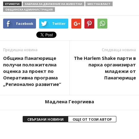
ЕТИКЕТИ
ЗАБРАНА ЗА ДВИЖЕНИЕ НА ЖИВОТНИ
МЕСТНА ВЛАСТ
ОБЩИНСКА АДМИНИСТРАЦИЯ
Facebook
Twitter
Предишна новина
Следваща новина
Община Панагюрище
The Harlem Shake парти в
получи положителна
парка организират
оценка за проект по
младежи от
Оперативна програма
Панагюрище
„Регионално развитие“
Мадлена Георгиева
СВЪРЗАНИ НОВИНИ
ОЩЕ ОТ ТОЗИ АВТОР