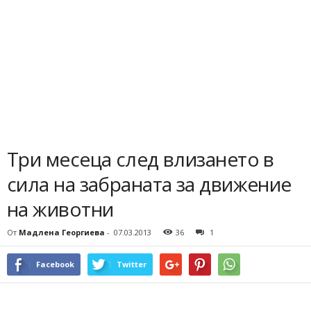
Три месеца след влизането в
сила на забраната за движение
на животни
От
Мадлена Георгиева
-
07.03.2013
36
1
Facebook
Twitter