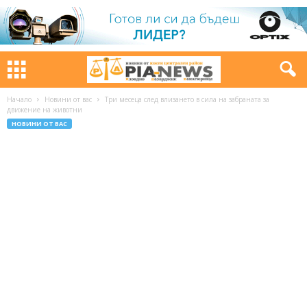
Начало
Новини от вас
Три месеца след влизането в сила на забраната за
движение на животни
НОВИНИ ОТ ВАС