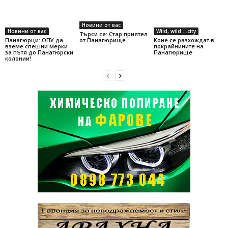
Новини от вас
Новини от вас
Wild, wild ...city
Търси се: Стар приятел
Панагюрци: ОПУ да
Коне се разхождат в
от Панагюрище
вземе спешни мерки
покрайнините на
за пътя до Панагюрски
Панагюрище
колонии!