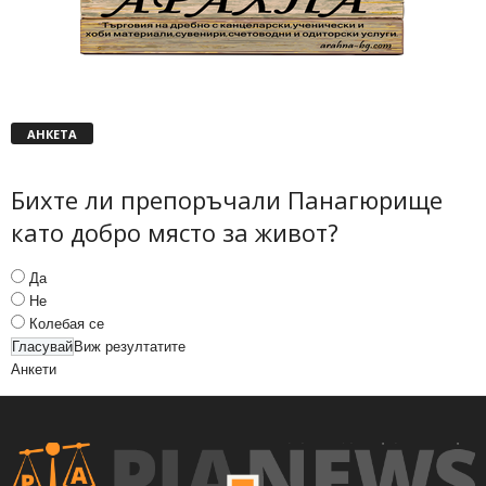
АНКЕТА
Бихте ли препоръчали Панагюрище
като добро място за живот?
Да
Не
Колебая се
Виж резултатите
Анкети